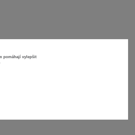
m pomáhají vylepšit
.