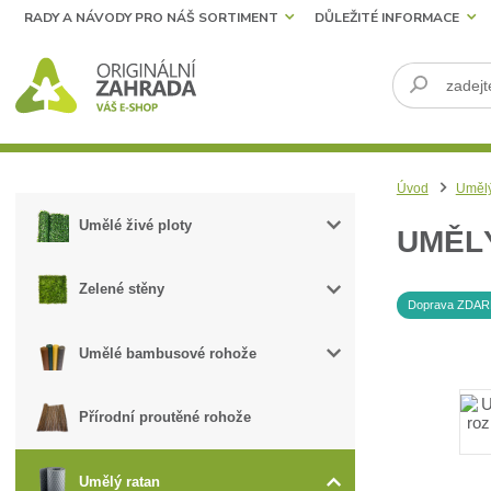
RADY A NÁVODY PRO NÁŠ SORTIMENT
DŮLEŽITÉ INFORMACE
Úvod
Umělý
Umělé živé ploty
UMĚLÝ
Zelené stěny
Doprava ZDA
Umělé bambusové rohože
Přírodní proutěné rohože
Umělý ratan