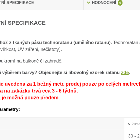
NÍ SPECIFIKACE
HODNOCENÍ
4
NÍ SPECIFIKACE
hož z tkaných pásů technoratanu (umělého ratanu).
Technoratan s
lhkost, UV záření, nečistoty).
soukromí na balkoně či zahradě.
sti výběrem barvy? Objednejte si libovolný vzorek ratanu
zde
.
je uvedena za 1 bežný metr, prodej pouze po celých metrec
 na zakázku trvá cca 3 - 6 týdnů.
a je možná pouze předem.
arametry:
v kus
30 - 