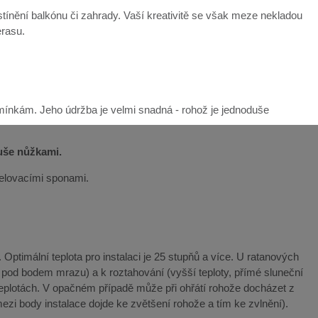
ínění balkónu či zahrady. Vaší kreativitě se však meze nekladou
erasu.
mínkám. Jeho údržba je velmi snadná - rohož je jednoduše
duše nůžkami.
řelovacími sponami.
Optimální teplota pro instalaci je 25 stupňů a více. U ratanových
y pod bodem mrazu) a k roztahování (vyšší teploty, přímé sluneční
teplotách. V opačném případě může při ohřátí rohože docházet z
ezi body instalace dojde ke zvětšení rohože a tím ke zvlnění).