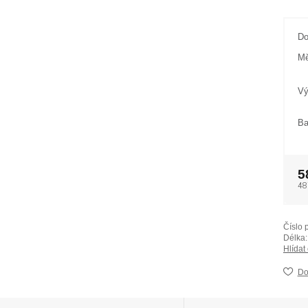
Do
Mě
Vý
Ba
5
48
Číslo 
Délka:
Hlídat
Do