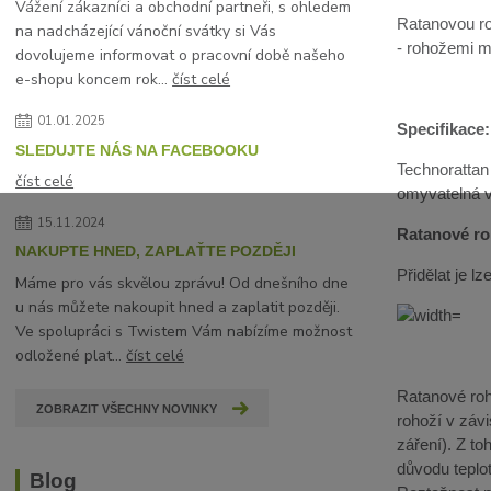
Vážení zákazníci a obchodní partneři, s ohledem
Ratanovou ro
na nadcházející vánoční svátky si Vás
- rohožemi mů
dovolujeme informovat o pracovní době našeho
e-shopu koncem rok...
číst celé
01.01.2025
Specifikace:
SLEDUJTE NÁS NA FACEBOOKU
Technorattan
číst celé
omyvatelná 
15.11.2024
Ratanové roh
NAKUPTE HNED, ZAPLAŤTE POZDĚJI
Přidělat je 
Máme pro vás skvělou zprávu! Od dnešního dne
u nás můžete nakoupit hned a zaplatit později.
Ve spolupráci s Twistem Vám nabízíme možnost
odložené plat...
číst celé
Ratanové roho
ZOBRAZIT VŠECHNY NOVINKY
rohoží v závi
záření). Z t
důvodu teplot
Blog