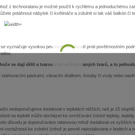
hož z technoratanu je možné použít k rychlému a jednoduchému zast
žete potáhnout nábytek či květináče a zútulnit si tak váš balkón či t
 se vyznačuje vysokou pevností a odolností proti povětrnostním pod
vodou.
ože se dají dělit a tvarovat do požadovaných tvarů, a to jedno
lze stahovacími páskami, vázacím drátkem, šrouby či vruty nebo nast
že nedoporučujeme instalovat v teplotách nižších, než je 15 stupňů. 
slosti na teplotě může docházet ke smršťování (nízké teploty, teplot
ohoto důvodu je doporučováno ratanovou rohož instalovat ve vyšších 
ní roztažnosti ke zvlnění (rohož je pevně nainstalována v bodech a m