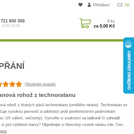
CZ
SK
Přihlášení
 721 650 359
0
ks
za
0,00 Kč
: 9:00-18:00
PŘÁNÍ
Ohodnotit produkt
anová rohož z technoratanu
ová rohož z tkaných pásů technoratanu (umělého ratanu). Technoratan se
čuje vysokou pevností a odolností proti povětrnostním podmínkám
st, UV záření, nečistoty). Vytvořte si soukromí na balkoně či zahradě.
 si jisti výběrem barvy? Objednejte si libovolný vzorek ratanu zde. Cen...
opis