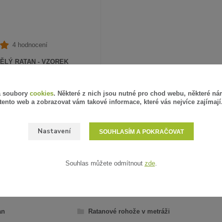
4 hodnocení
ĚLÝ RATAN - VZOREK
PH
SKLADEM
á soubory
cookies
. Některé z nich jsou nutné pro chod webu, některé ná
tento web a zobrazovat vám takové informace, které vás nejvíce zajímají
ZVOLIT VARIANTU
Nastavení
SOUHLASÍM A POKRAČOVAT
Souhlas můžete odmítnout
zde
.
AŘAZENO V KATEGORIÍCH
an
Ratanové rohože v metráži