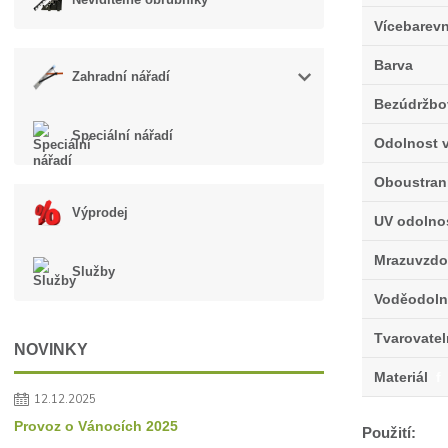
Vícebarev
Barva
Zahradní nářadí
Bezúdržbo
Speciální nářadí
Odolnost v
Oboustran
Výprodej
UV odolno
Mrazuvzdo
Služby
Voděodoln
Tvarovate
NOVINKY
Materiál
f
12.12.2025
Provoz o Vánocích 2025
Použití: