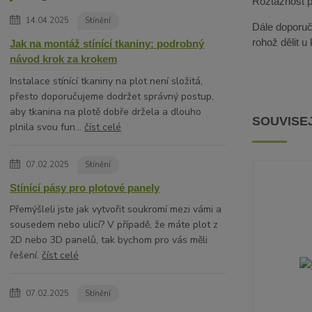
Roztažnost pa
14.04.2025
Stínění
Dále doporuču
rohož dělit u
Jak na montáž stínící tkaniny: podrobný
návod krok za krokem
Instalace stínící tkaniny na plot není složitá,
přesto doporučujeme dodržet správný postup,
aby tkanina na plotě dobře držela a dlouho
SOUVISEJ
plnila svou fun...
číst celé
07.02.2025
Stínění
Stínící pásy pro plotové panely
Přemýšleli jste jak vytvořit soukromí mezi vámi a
sousedem nebo ulicí? V případě, že máte plot z
2D nebo 3D panelů, tak bychom pro vás měli
řešení.
číst celé
07.02.2025
Stínění