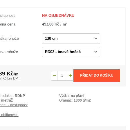
stupnost
NA OBJEDNÁVKU
rná cena
453,08 Kč / m²
ška rohože
rva rohože
89 Kč
/
m
PŘIDAT DO KOŠÍKU
7 Kč
bez DPH
produktu:
RDNP
Výška:
na přání
metráž
Gramáž:
1300 g/m2
 cenu / dostupnost
 oblíbených