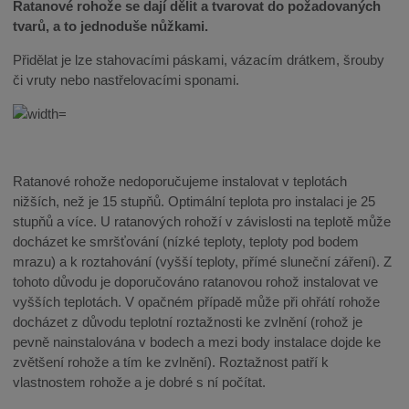
Ratanové rohože se dají dělit a tvarovat do požadovaných
tvarů, a to jednoduše nůžkami.
Přidělat je lze stahovacími páskami, vázacím drátkem, šrouby
či vruty nebo nastřelovacími sponami.
Ratanové rohože nedoporučujeme instalovat v teplotách
nižších, než je 15 stupňů. Optimální teplota pro instalaci je 25
stupňů a více. U ratanových rohoží v závislosti na teplotě může
docházet ke smršťování (nízké teploty, teploty pod bodem
mrazu) a k roztahování (vyšší teploty, přímé sluneční záření). Z
tohoto důvodu je doporučováno ratanovou rohož instalovat ve
vyšších teplotách. V opačném případě může při ohřátí rohože
docházet z důvodu teplotní roztažnosti ke zvlnění (rohož je
pevně nainstalována v bodech a mezi body instalace dojde ke
zvětšení rohože a tím ke zvlnění). Roztažnost patří k
vlastnostem rohože a je dobré s ní počítat.