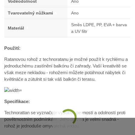
Voděodolnost
Ano
Tvarovatelný nůžkami
A
Ano
Směs LDPE, PP, EVA + barva
Materiál
f
a UV filtr
Použití:
Ratanovou rohož z technoratanu je možné použít k rychlému a
jednoduchému zastínění balkónu či zahrady. Vaší kreativitě se
však meze nekladou - rohožemi můžete potáhnout nábytek či
květináče a zútulnit si tak váš balkón či terasu.
Specifikace:
Technorattan se vyznačuje vysokou pevností a odolností proti
povětrnostním podmínkám. Jeho údržba je velmi snadná -
rohož je jednoduše omyvatelná vodou.