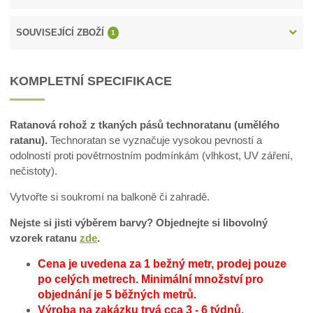
SOUVISEJÍCÍ ZBOŽÍ
1
KOMPLETNÍ SPECIFIKACE
Ratanová rohož z tkaných pásů technoratanu (umělého
ratanu).
Technoratan se vyznačuje vysokou pevností a
odolností proti povětrnostním podmínkám (vlhkost, UV záření,
nečistoty).
Vytvořte si soukromí na balkoně či zahradě.
Nejste si jisti výběrem barvy? Objednejte si libovolný
vzorek ratanu
zde
.
Cena je uvedena za 1 bežný metr, prodej pouze
po celých metrech.
Minimální množství pro
objednání je 5 běžných metrů.
Výroba na zakázku trvá cca 3 - 6 týdnů.