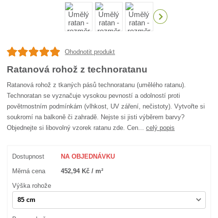
Ohodnotit produkt
Ratanová rohož z technoratanu
Ratanová rohož z tkaných pásů technoratanu (umělého ratanu).
Technoratan se vyznačuje vysokou pevností a odolností proti
povětrnostním podmínkám (vlhkost, UV záření, nečistoty). Vytvořte si
soukromí na balkoně či zahradě. Nejste si jisti výběrem barvy?
Objednejte si libovolný vzorek ratanu zde. Cen...
celý popis
Dostupnost
NA OBJEDNÁVKU
Měrná cena
452,94 Kč / m²
Výška rohože