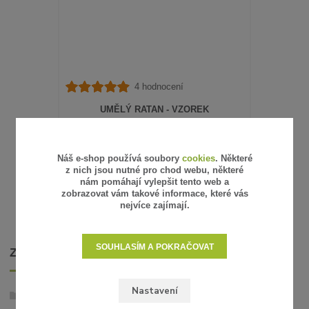
4 hodnocení
UMĚLÝ RATAN - VZOREK
15 Kč
/
ks
12 Kč
bez DPH
SKLADEM
Náš e-shop používá soubory
cookies
. Některé
z nich jsou nutné pro chod webu, některé
ZVOLIT VARIANTU
nám pomáhají vylepšit tento web a
zobrazovat vám takové informace, které vás
nejvíce zajímají.
SOUHLASÍM A POKRAČOVAT
ZBOŽÍ ZAŘAZENO V KATEGORIÍCH
Nastavení
Umělý ratan