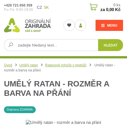
0
ks
+420 721 650 359
CZ
SK
za
0,00 Kč
Po-Pá: 9:00-18:00
MENU
HLEDAT
Úvod
Umělý ratan
Ratanové rohože v metráži
Umělý ratan -
rozměr a barva na přání
UMĚLÝ RATAN - ROZMĚR A
BARVA NA PŘÁNÍ
Doprava ZDARMA