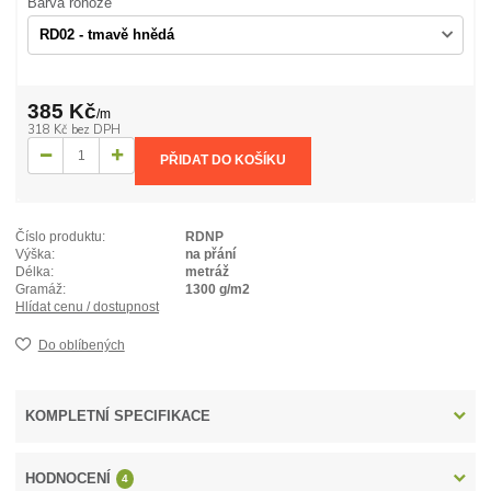
Barva rohože
385 Kč
/
m
318 Kč
bez DPH
PŘIDAT DO KOŠÍKU
Číslo produktu:
RDNP
Výška:
na přání
Délka:
metráž
Gramáž:
1300 g/m2
Hlídat cenu / dostupnost
Do oblíbených
KOMPLETNÍ SPECIFIKACE
HODNOCENÍ
4