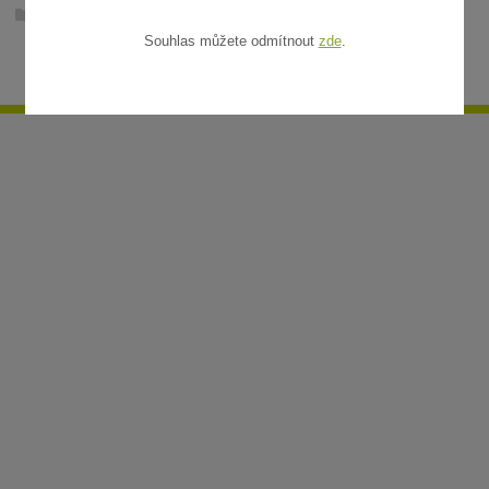
Ratanové rohože v metráži
Souhlas můžete odmítnout
zde
.