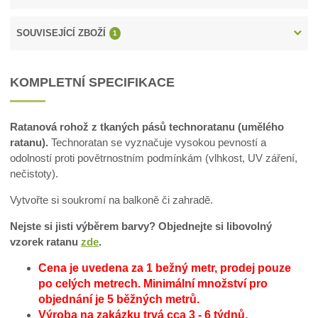
SOUVISEJÍCÍ ZBOŽÍ
1
KOMPLETNÍ SPECIFIKACE
Ratanová rohož z tkaných pásů technoratanu (umělého
ratanu).
Technoratan se vyznačuje vysokou pevností a
odolností proti povětrnostním podmínkám (vlhkost, UV záření,
nečistoty).
Vytvořte si soukromí na balkoně či zahradě.
Nejste si jisti výběrem barvy? Objednejte si libovolný
vzorek ratanu
zde
.
Cena je uvedena za 1 bežný metr, prodej pouze
po celých metrech.
Minimální množství pro
objednání je 5 běžných metrů.
Výroba na zakázku trvá cca 3 - 6 týdnů.