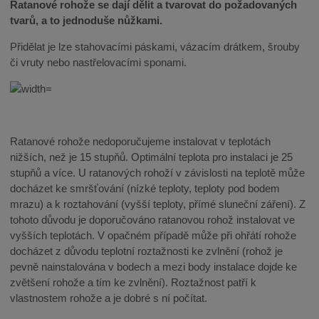
Ratanové rohože se dají dělit a tvarovat do požadovaných
tvarů, a to jednoduše nůžkami.
Přidělat je lze stahovacími páskami, vázacím drátkem, šrouby
či vruty nebo nastřelovacími sponami.
Ratanové rohože nedoporučujeme instalovat v teplotách
nižších, než je 15 stupňů. Optimální teplota pro instalaci je 25
stupňů a více. U ratanových rohoží v závislosti na teplotě může
docházet ke smršťování (nízké teploty, teploty pod bodem
mrazu) a k roztahování (vyšší teploty, přímé sluneční záření). Z
tohoto důvodu je doporučováno ratanovou rohož instalovat ve
vyšších teplotách. V opačném případě může při ohřátí rohože
docházet z důvodu teplotní roztažnosti ke zvlnění (rohož je
pevně nainstalována v bodech a mezi body instalace dojde ke
zvětšení rohože a tím ke zvlnění). Roztažnost patří k
vlastnostem rohože a je dobré s ní počítat.