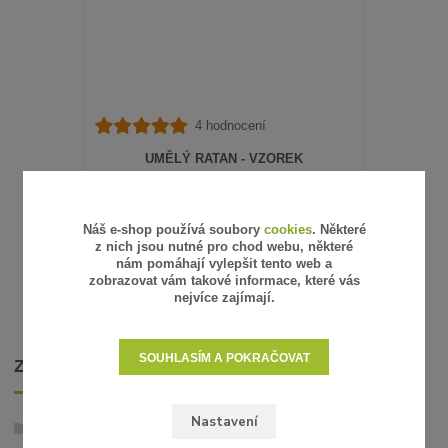
4 hodnocení
UMĚLÝ RATAN - VZOREK
15 Kč
/
ks
12 Kč
bez DPH
SKLADEM
Náš e-shop používá soubory
cookies
. Některé
z nich jsou nutné pro chod webu, některé
ZVOLIT VARIANTU
nám pomáhají vylepšit tento web a
zobrazovat vám takové informace, které vás
nejvíce zajímají.
SOUHLASÍM A POKRAČOVAT
ZBOŽÍ ZAŘAZENO V KATEGORIÍCH
Nastavení
Umělý ratan