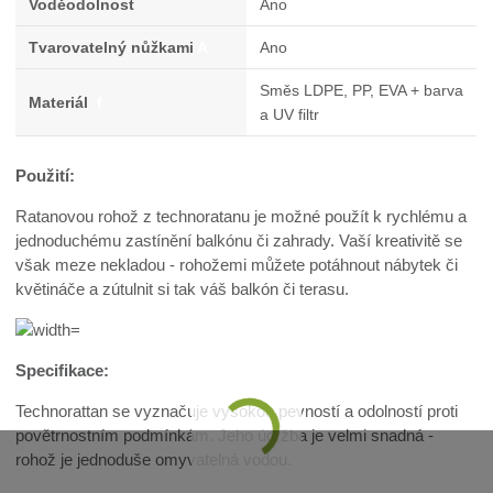
Voděodolnost
Ano
Tvarovatelný nůžkami
A
Ano
Směs LDPE, PP, EVA + barva
Materiál
f
a UV filtr
Použití:
Ratanovou rohož z technoratanu je možné použít k rychlému a
jednoduchému zastínění balkónu či zahrady. Vaší kreativitě se
však meze nekladou - rohožemi můžete potáhnout nábytek či
květináče a zútulnit si tak váš balkón či terasu.
Specifikace:
Technorattan se vyznačuje vysokou pevností a odolností proti
povětrnostním podmínkám. Jeho údržba je velmi snadná -
rohož je jednoduše omyvatelná vodou.