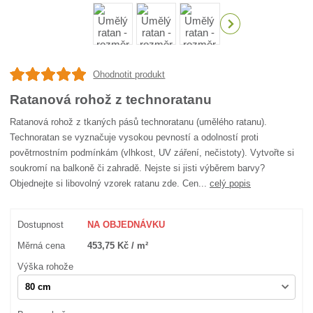
Ohodnotit produkt
Ratanová rohož z technoratanu
Ratanová rohož z tkaných pásů technoratanu (umělého ratanu).
Technoratan se vyznačuje vysokou pevností a odolností proti
povětrnostním podmínkám (vlhkost, UV záření, nečistoty). Vytvořte si
soukromí na balkoně či zahradě. Nejste si jisti výběrem barvy?
Objednejte si libovolný vzorek ratanu zde. Cen...
celý popis
Dostupnost
NA OBJEDNÁVKU
Měrná cena
453,75 Kč / m²
Výška rohože