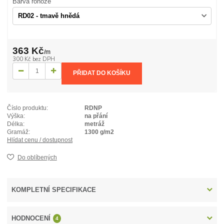
Barva rohože
363 Kč
/
m
300 Kč
bez DPH
PŘIDAT DO KOŠÍKU
Číslo produktu:
RDNP
Výška:
na přání
Délka:
metráž
Gramáž:
1300 g/m2
Hlídat cenu / dostupnost
Do oblíbených
KOMPLETNÍ SPECIFIKACE
HODNOCENÍ
4