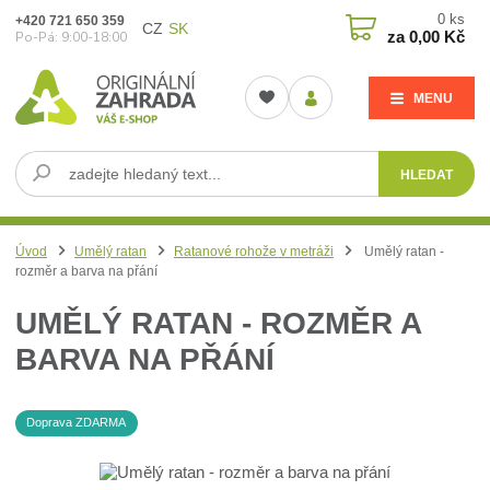
0
ks
+420 721 650 359
CZ
SK
za
0,00 Kč
Po-Pá: 9:00-18:00
MENU
HLEDAT
Úvod
Umělý ratan
Ratanové rohože v metráži
Umělý ratan -
rozměr a barva na přání
UMĚLÝ RATAN - ROZMĚR A
BARVA NA PŘÁNÍ
Doprava ZDARMA