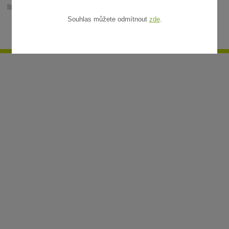
Ratanové rohože v metráži
Souhlas můžete odmítnout
zde
.