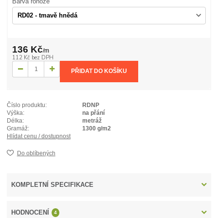
Barva rohože
136 Kč
/
m
112 Kč
bez DPH
PŘIDAT DO KOŠÍKU
Číslo produktu:
RDNP
Výška:
na přání
Délka:
metráž
Gramáž:
1300 g/m2
Hlídat cenu / dostupnost
Do oblíbených
KOMPLETNÍ SPECIFIKACE
HODNOCENÍ
4