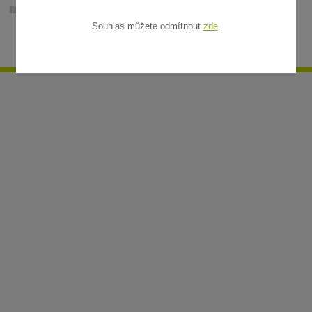
Ratanové rohože v metráži
Souhlas můžete odmítnout
zde
.