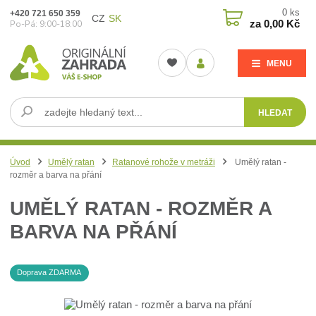
0
ks
+420 721 650 359
CZ
SK
za
0,00 Kč
Po-Pá: 9:00-18:00
MENU
HLEDAT
Úvod
Umělý ratan
Ratanové rohože v metráži
Umělý ratan -
rozměr a barva na přání
UMĚLÝ RATAN - ROZMĚR A
BARVA NA PŘÁNÍ
Doprava ZDARMA