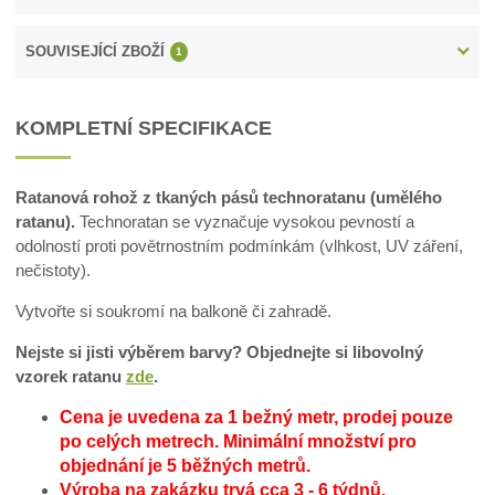
SOUVISEJÍCÍ ZBOŽÍ
1
KOMPLETNÍ SPECIFIKACE
Ratanová rohož z tkaných pásů technoratanu (umělého
ratanu).
Technoratan se vyznačuje vysokou pevností a
odolností proti povětrnostním podmínkám (vlhkost, UV záření,
nečistoty).
Vytvořte si soukromí na balkoně či zahradě.
Nejste si jisti výběrem barvy? Objednejte si libovolný
vzorek ratanu
zde
.
Cena je uvedena za 1 bežný metr, prodej pouze
po celých metrech.
Minimální množství pro
objednání je 5 běžných metrů.
Výroba na zakázku trvá cca 3 - 6 týdnů.