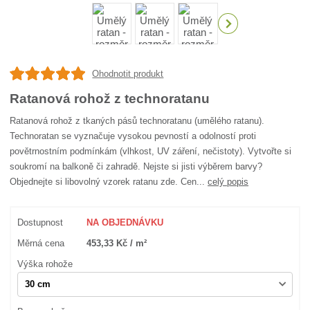
Ohodnotit produkt
Ratanová rohož z technoratanu
Ratanová rohož z tkaných pásů technoratanu (umělého ratanu).
Technoratan se vyznačuje vysokou pevností a odolností proti
povětrnostním podmínkám (vlhkost, UV záření, nečistoty). Vytvořte si
soukromí na balkoně či zahradě. Nejste si jisti výběrem barvy?
Objednejte si libovolný vzorek ratanu zde. Cen...
celý popis
Dostupnost
NA OBJEDNÁVKU
Měrná cena
453,33 Kč / m²
Výška rohože