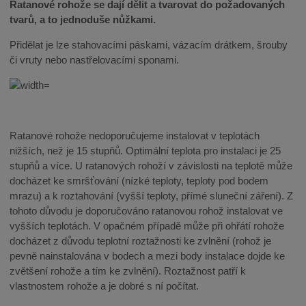
Ratanové rohože se dají dělit a tvarovat do požadovaných
tvarů, a to jednoduše nůžkami.
Přidělat je lze stahovacími páskami, vázacím drátkem, šrouby
či vruty nebo nastřelovacími sponami.
Ratanové rohože nedoporučujeme instalovat v teplotách
nižších, než je 15 stupňů. Optimální teplota pro instalaci je 25
stupňů a více. U ratanových rohoží v závislosti na teplotě může
docházet ke smršťování (nízké teploty, teploty pod bodem
mrazu) a k roztahování (vyšší teploty, přímé sluneční záření). Z
tohoto důvodu je doporučováno ratanovou rohož instalovat ve
vyšších teplotách. V opačném případě může při ohřátí rohože
docházet z důvodu teplotní roztažnosti ke zvlnění (rohož je
pevně nainstalována v bodech a mezi body instalace dojde ke
zvětšení rohože a tím ke zvlnění). Roztažnost patří k
vlastnostem rohože a je dobré s ní počítat.