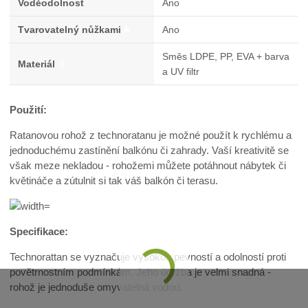
Voděodolnost
Ano
Tvarovatelný nůžkami
A
Ano
Směs LDPE, PP, EVA + barva
Materiál
f
a UV filtr
Použití:
Ratanovou rohož z technoratanu je možné použít k rychlému a
jednoduchému zastínění balkónu či zahrady. Vaší kreativitě se
však meze nekladou - rohožemi můžete potáhnout nábytek či
květináče a zútulnit si tak váš balkón či terasu.
Specifikace:
Technorattan se vyznačuje vysokou pevností a odolností proti
povětrnostním podmínkám. Jeho údržba je velmi snadná -
rohož je jednoduše omyvatelná vodou.