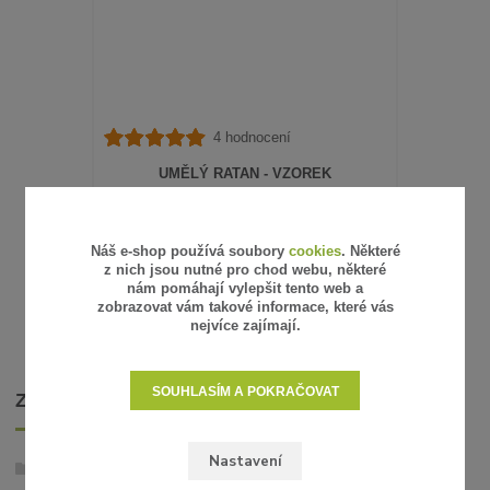
4 hodnocení
UMĚLÝ RATAN - VZOREK
15 Kč
/
ks
12 Kč
bez DPH
SKLADEM
Náš e-shop používá soubory
cookies
. Některé
z nich jsou nutné pro chod webu, některé
ZVOLIT VARIANTU
nám pomáhají vylepšit tento web a
zobrazovat vám takové informace, které vás
nejvíce zajímají.
SOUHLASÍM A POKRAČOVAT
ZBOŽÍ ZAŘAZENO V KATEGORIÍCH
Nastavení
Umělý ratan