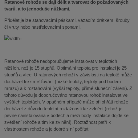
Ratanové rohože se dají dělit a tvarovat do požadovaných
tvarů, a to jednoduše nůžkami.
Přidělat je lze stahovacími páskami, vázacím drátkem, šrouby
či vruty nebo nastřelovacími sponami.
Ratanové rohože nedoporučujeme instalovat v teplotách
nižších, než je 15 stupňů. Optimální teplota pro instalaci je 25
stupňů a více. U ratanových rohoží v závislosti na teplotě může
docházet ke smršťování (nízké teploty, teploty pod bodem
mrazu) a k roztahování (vyšší teploty, přímé sluneční záření). Z
tohoto důvodu je doporučováno ratanovou rohož instalovat ve
vyšších teplotách. V opačném případě může při ohřátí rohože
docházet z důvodu teplotní roztažnosti ke zvlnění (rohož je
pevně nainstalována v bodech a mezi body instalace dojde ke
zvětšení rohože a tím ke zvlnění). Roztažnost patří k
vlastnostem rohože a je dobré s ní počítat.