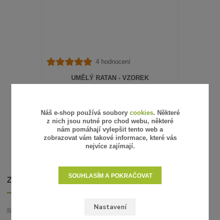
4 hodnocení
UMĚLÝ RATAN - VZOREK
15 Kč
/
ks
12 Kč
bez DPH
SKLADEM
Náš e-shop používá soubory
cookies
. Některé
z nich jsou nutné pro chod webu, některé
ZVOLIT VARIANTU
nám pomáhají vylepšit tento web a
zobrazovat vám takové informace, které vás
nejvíce zajímají.
SOUHLASÍM A POKRAČOVAT
ZBOŽÍ ZAŘAZENO V KATEGORIÍCH
Nastavení
Umělý ratan