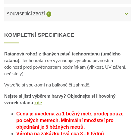
SOUVISEJÍCÍ ZBOŽÍ
1
KOMPLETNÍ SPECIFIKACE
Ratanová rohož z tkaných pásů technoratanu (umělého
ratanu).
Technoratan se vyznačuje vysokou pevností a
odolností proti povětrnostním podmínkám (vlhkost, UV záření,
nečistoty).
Vytvořte si soukromí na balkoně či zahradě.
Nejste si jisti výběrem barvy? Objednejte si libovolný
vzorek ratanu
zde
.
Cena je uvedena za 1 bežný metr, prodej pouze
po celých metrech.
Minimální množství pro
objednání je 5 běžných metrů.
Výroba na zakázku trvá cca 3 - 6 týdnů.