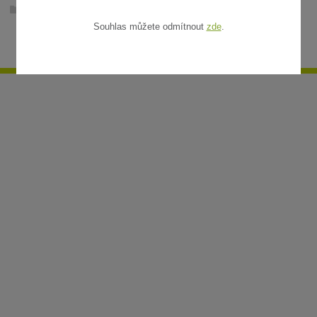
Ratanové rohože v metráži
Souhlas můžete odmítnout
zde
.