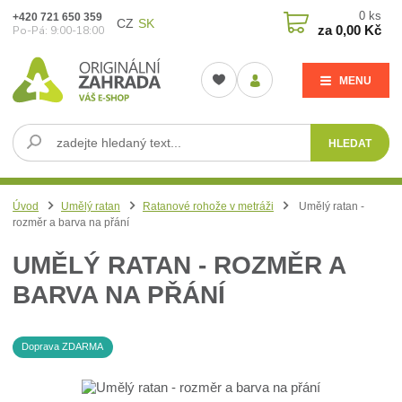
0
ks
+420 721 650 359
CZ
SK
za
0,00 Kč
Po-Pá: 9:00-18:00
MENU
HLEDAT
Úvod
Umělý ratan
Ratanové rohože v metráži
Umělý ratan -
rozměr a barva na přání
UMĚLÝ RATAN - ROZMĚR A
BARVA NA PŘÁNÍ
Doprava ZDARMA