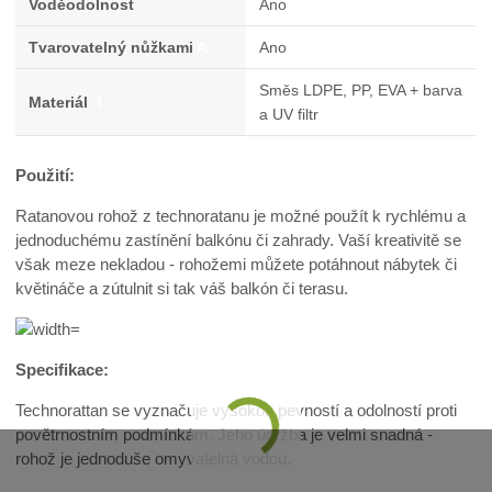
Voděodolnost
Ano
Tvarovatelný nůžkami
A
Ano
Směs LDPE, PP, EVA + barva
Materiál
f
a UV filtr
Použití:
Ratanovou rohož z technoratanu je možné použít k rychlému a
jednoduchému zastínění balkónu či zahrady. Vaší kreativitě se
však meze nekladou - rohožemi můžete potáhnout nábytek či
květináče a zútulnit si tak váš balkón či terasu.
Specifikace:
Technorattan se vyznačuje vysokou pevností a odolností proti
povětrnostním podmínkám. Jeho údržba je velmi snadná -
rohož je jednoduše omyvatelná vodou.