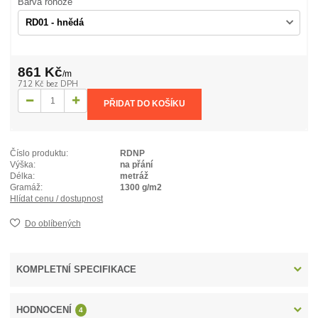
Barva rohože
861 Kč
/
m
712 Kč
bez DPH
PŘIDAT DO KOŠÍKU
Číslo produktu:
RDNP
Výška:
na přání
Délka:
metráž
Gramáž:
1300 g/m2
Hlídat cenu / dostupnost
Do oblíbených
KOMPLETNÍ SPECIFIKACE
HODNOCENÍ
4