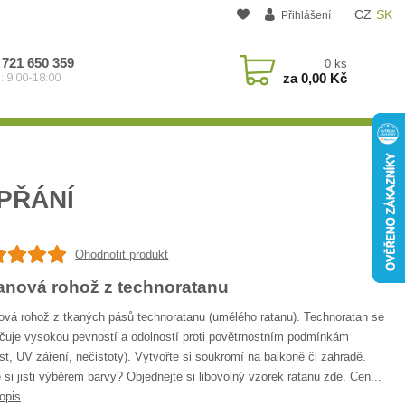
CZ
SK
Přihlášení
 721 650 359
0
ks
za
0,00 Kč
: 9:00-18:00
PŘÁNÍ
Ohodnotit produkt
anová rohož z technoratanu
ová rohož z tkaných pásů technoratanu (umělého ratanu). Technoratan se
čuje vysokou pevností a odolností proti povětrnostním podmínkám
st, UV záření, nečistoty). Vytvořte si soukromí na balkoně či zahradě.
 si jisti výběrem barvy? Objednejte si libovolný vzorek ratanu zde. Cen...
opis