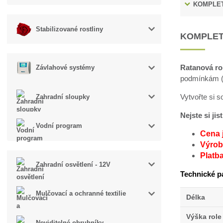
KOMPLET
Stabilizované rostliny
KOMPLET
Ratanová ro
Závlahové systémy
podmínkám (v
Vytvořte si 
Zahradní sloupky
Nejste si ji
Vodní program
Cena 
Výroba
Platb
Zahradní osvětlení - 12V
Technické p
Mulčovací a ochranné textilie
Délka
Výška role
Neviditelné obrubníky