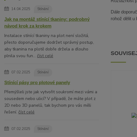
Roztažnost pa
14.04.2025
Stínění
Dále doporuču
rohož dělit u
Jak na montáž stínící tkaniny: podrobný
návod krok za krokem
Instalace stínící tkaniny na plot není složitá,
přesto doporučujeme dodržet správný postup,
aby tkanina na plotě dobře držela a dlouho
SOUVISEJ
plnila svou fun...
číst celé
07.02.2025
Stínění
Stínící pásy pro plotové panely
Přemýšleli jste jak vytvořit soukromí mezi vámi a
sousedem nebo ulicí? V případě, že máte plot z
2D nebo 3D panelů, tak bychom pro vás měli
řešení.
číst celé
07.02.2025
Stínění