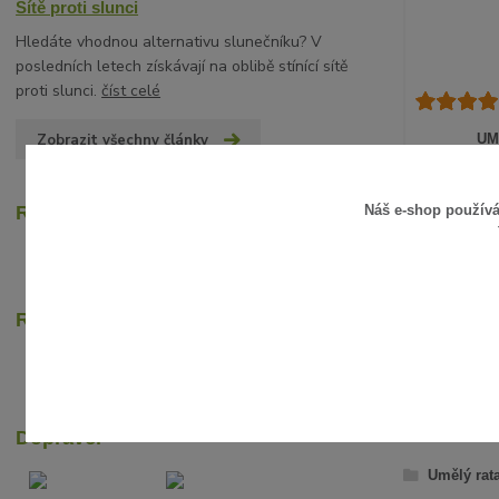
Sítě proti slunci
Hledáte vhodnou alternativu slunečníku? V
posledních letech získávají na oblibě stínící sítě
proti slunci.
číst celé
Zobrazit všechny články
UM
15 Kč
/
ks
12 Kč
bez D
Náš e-shop použív
Recenze zákazníků
Rychlé online platby
ZBOŽÍ Z
Dopravci
Umělý rat