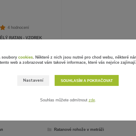
4 hodnocení
ĚLÝ RATAN - VZOREK
PH
SKLADEM
á soubory
cookies
. Některé z nich jsou nutné pro chod webu, některé ná
tento web a zobrazovat vám takové informace, které vás nejvíce zajímají
ZVOLIT VARIANTU
Nastavení
SOUHLASÍM A POKRAČOVAT
Souhlas můžete odmítnout
zde
.
AŘAZENO V KATEGORIÍCH
an
Ratanové rohože v metráži