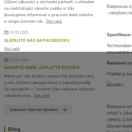
Vážení zákazníci a obchodní partneři, s ohledem
Ratanovou ro
na nadcházející vánoční svátky si Vás
- rohožemi mů
dovolujeme informovat o pracovní době našeho
e-shopu koncem rok...
číst celé
01.01.2025
Specifikace:
SLEDUJTE NÁS NA FACEBOOKU
Technorattan
číst celé
omyvatelná 
15.11.2024
Ratanové roh
NAKUPTE HNED, ZAPLAŤTE POZDĚJI
Přidělat je 
Máme pro vás skvělou zprávu! Od dnešního dne
u nás můžete nakoupit hned a zaplatit později.
Ve spolupráci s Twistem Vám nabízíme možnost
odložené plat...
číst celé
Ratanové roho
ZOBRAZIT VŠECHNY NOVINKY
rohoží v závi
záření). Z t
důvodu teplot
Blog