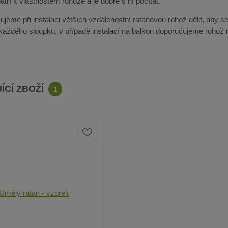
tří k vlastnostem rohože a je dobré s ní počítat.
jeme při instalaci větších vzdálenostní ratanovou rohož dělit, aby se
 každého sloupku, v případě instalací na balkon doporučujeme rohož r
ÍCÍ ZBOŽÍ
1