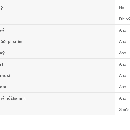
ný
Ne
Dle v
vý
Ano
ůči plísním
Ano
ný
Ano
st
Ano
rnost
Ano
ost
Ano
lný nůžkami
A
Ano
Směs 