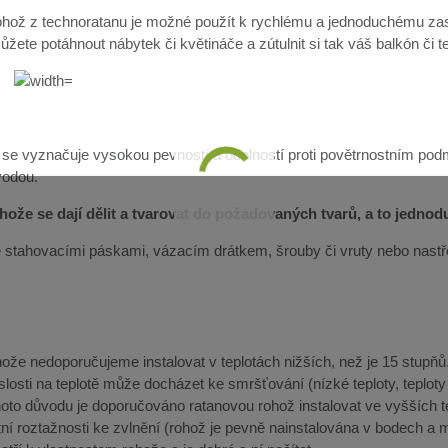
hož z technoratanu je možné použít k rychlému a jednoduchému zast
žete potáhnout nábytek či květináče a zútulnit si tak váš balkón či t
 se vyznačuje vysokou pevností a odolností proti povětrnostním pod
vodou.
ože se dají dělit a tvarovat do požadovaných tvarů, a to jedno
lze stahovacími páskami, vázacím drátkem, šrouby či vruty nebo nast
že nedoporučujeme instalovat v teplotách nižších, než je 15 stupňů. 
slosti na teplotě může docházet ke smršťování (nízké teploty, teplot
ohoto důvodu je doporučováno ratanovou rohož instalovat ve vyšších 
ní roztažnosti ke zvlnění (rohož je pevně nainstalována v bodech a m