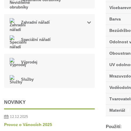
Vícebarev
Barva
Zahradní nářadí
Bezúdržbo
Speciální nářadí
Odolnost v
Oboustran
Výprodej
UV odolno
Mrazuvzdo
Služby
Voděodoln
Tvarovate
NOVINKY
Materiál
f
12.12.2025
Provoz o Vánocích 2025
Použití: