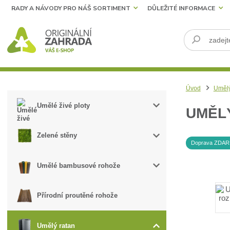
RADY A NÁVODY PRO NÁŠ SORTIMENT
DŮLEŽITÉ INFORMACE
Úvod
Umělý
Umělé živé ploty
UMĚLÝ
Zelené stěny
Doprava ZDA
Umělé bambusové rohože
Přírodní proutěné rohože
Umělý ratan