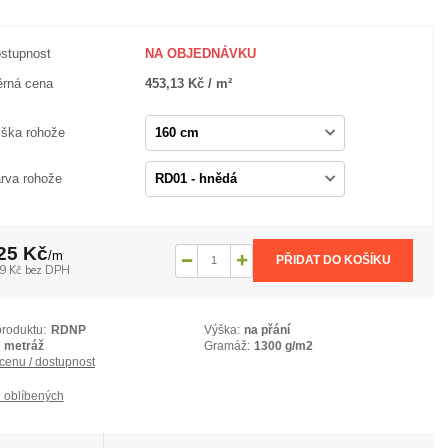
stupnost
NA OBJEDNÁVKU
rná cena
453,13 Kč / m²
ška rohože
rva rohože
25 Kč
/
m
PŘIDAT DO KOŠÍKU
9 Kč
bez DPH
produktu:
RDNP
Výška:
na přání
metráž
Gramáž:
1300 g/m2
 cenu / dostupnost
 oblíbených