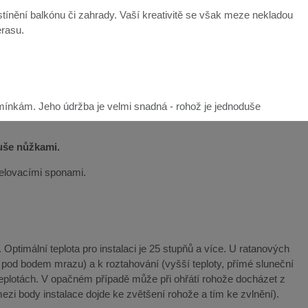
ínění balkónu či zahrady. Vaší kreativitě se však meze nekladou
erasu.
mínkám. Jeho údržba je velmi snadná - rohož je jednoduše
duše nůžkami.
řelovacími sponami.
Optimální teplota pro instalaci je 25 stupňů a více. U ratanových
y pod bodem mrazu) a k roztahování (vyšší teploty, přímé sluneční
teplotách. V opačném případě může při ohřátí rohože docházet z
ezi body instalace dojde ke zvětšení rohože a tím ke zvlnění).