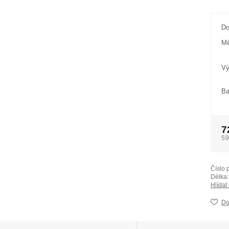
Do
Mě
Vý
Ba
7
59
Číslo 
Délka:
Hlídat
Do