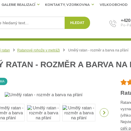
GALERIE REALIZACÍ
KONTAKTY, VZORKOVNA
VELKOOBCHOD
+420
HLEDAT
Po-Pá
 ratan
Ratanové rohože v metráži
Umělý ratan - rozměr a barva na přání
 RATAN - ROZMĚR A BARVA NA 
RMA
Rat
Ratan
vyzna
(vlhko
Nejste
celý p