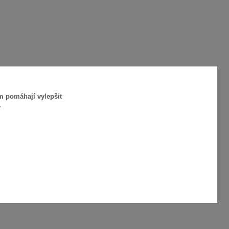
m pomáhají vylepšit
.