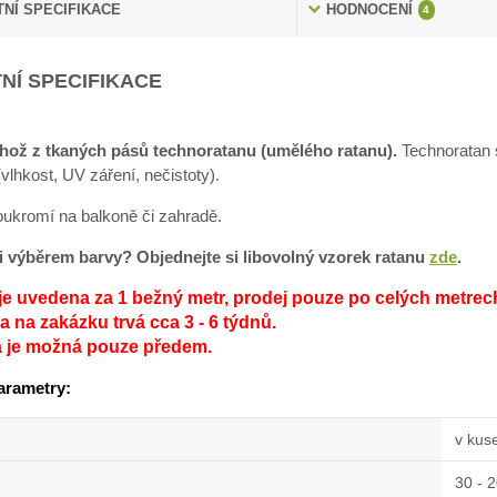
NÍ SPECIFIKACE
HODNOCENÍ
4
NÍ SPECIFIKACE
hož z tkaných pásů technoratanu (umělého ratanu).
Technoratan s
lhkost, UV záření, nečistoty).
soukromí na balkoně či zahradě.
sti výběrem barvy? Objednejte si libovolný vzorek ratanu
zde
.
je uvedena za 1 bežný metr, prodej pouze po celých metrec
 na zakázku trvá cca 3 - 6 týdnů.
a je možná pouze předem.
arametry:
v kus
30 - 