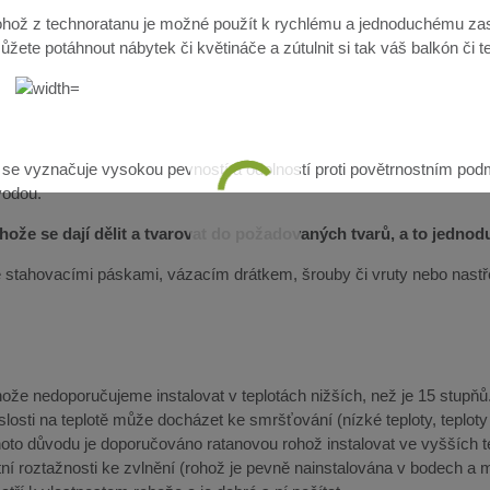
hož z technoratanu je možné použít k rychlému a jednoduchému zast
žete potáhnout nábytek či květináče a zútulnit si tak váš balkón či t
 se vyznačuje vysokou pevností a odolností proti povětrnostním pod
vodou.
ože se dají dělit a tvarovat do požadovaných tvarů, a to jedno
lze stahovacími páskami, vázacím drátkem, šrouby či vruty nebo nast
že nedoporučujeme instalovat v teplotách nižších, než je 15 stupňů. 
slosti na teplotě může docházet ke smršťování (nízké teploty, teplot
ohoto důvodu je doporučováno ratanovou rohož instalovat ve vyšších 
ní roztažnosti ke zvlnění (rohož je pevně nainstalována v bodech a m