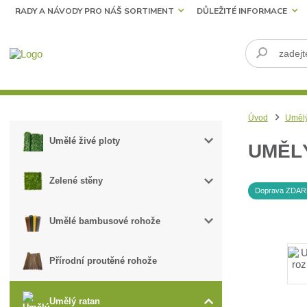
RADY A NÁVODY PRO NÁŠ SORTIMENT
DŮLEŽITÉ INFORMACE
Úvod
Umělý
Umělé živé ploty
UMĚLÝ
Zelené stěny
Doprava ZDA
Umělé bambusové rohože
Přírodní proutěné rohože
Umělý ratan