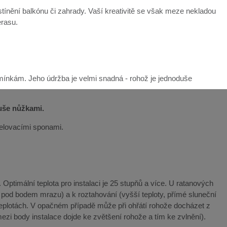
ínění balkónu či zahrady. Vaší kreativitě se však meze nekladou
erasu.
mínkám. Jeho údržba je velmi snadná - rohož je jednoduše
duše nůžkami.
řelovacími sponami.
Optimální teplota pro instalaci je 25 stupňů a více. U ratanových
y pod bodem mrazu) a k roztahování (vyšší teploty, přímé sluneční
teplotách. V opačném případě může při ohřátí rohože docházet z
ezi body instalace dojde ke zvětšení rohože a tím ke zvlnění).