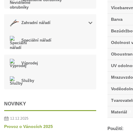
Vícebarev
Barva
Zahradní nářadí
Bezúdržbo
Speciální nářadí
Odolnost v
Oboustran
Výprodej
UV odolno
Mrazuvzdo
Služby
Voděodoln
Tvarovate
NOVINKY
Materiál
f
12.12.2025
Provoz o Vánocích 2025
Použití: