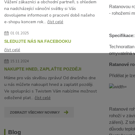
Vážení zákazníci a obchodní partneři, s ohledem
Ratanovou ro
na nadcházející vánoční svátky si Vás
- rohožemi mů
dovolujeme informovat o pracovní době našeho
e-shopu koncem rok...
číst celé
01.01.2025
Specifikace:
SLEDUJTE NÁS NA FACEBOOKU
Technorattan
číst celé
omyvatelná 
15.11.2024
Ratanové roh
NAKUPTE HNED, ZAPLAŤTE POZDĚJI
Přidělat je 
Máme pro vás skvělou zprávu! Od dnešního dne
u nás můžete nakoupit hned a zaplatit později.
Ve spolupráci s Twistem Vám nabízíme možnost
odložené plat...
číst celé
Ratanové roho
ZOBRAZIT VŠECHNY NOVINKY
rohoží v závi
záření). Z t
důvodu teplot
Blog