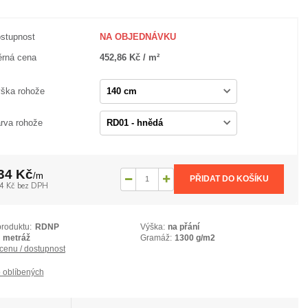
stupnost
NA OBJEDNÁVKU
rná cena
452,86 Kč / m²
ška rohože
rva rohože
34 Kč
/
m
PŘIDAT DO KOŠÍKU
4 Kč
bez DPH
produktu:
RDNP
Výška:
na přání
metráž
Gramáž:
1300 g/m2
 cenu / dostupnost
 oblíbených