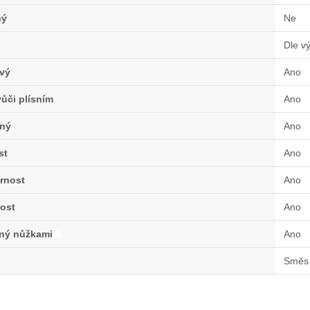
ný
Ne
Dle v
vý
Ano
ůči plísním
Ano
ný
Ano
st
Ano
rnost
Ano
ost
Ano
lný nůžkami
A
Ano
Směs 