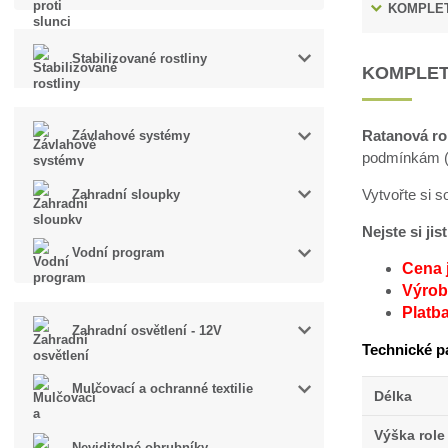
KOMPLET
Stabilizované rostliny
KOMPLET
Ratanová ro
Závlahové systémy
podmínkám (v
Vytvořte si 
Zahradní sloupky
Nejste si ji
Vodní program
Cena 
Výroba
Platb
Zahradní osvětlení - 12V
Technické p
Mulčovací a ochranné textilie
Délka
Výška role
Neviditelné obrubníky