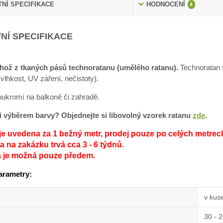
NÍ SPECIFIKACE
HODNOCENÍ
4
NÍ SPECIFIKACE
hož z tkaných pásů technoratanu (umělého ratanu).
Technoratan s
lhkost, UV záření, nečistoty).
soukromí na balkoně či zahradě.
sti výběrem barvy? Objednejte si libovolný vzorek ratanu
zde
.
je uvedena za 1 bežný metr, prodej pouze po celých metrec
 na zakázku trvá cca 3 - 6 týdnů.
a je možná pouze předem.
arametry:
v kus
30 - 