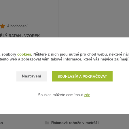
4 hodnocení
ĚLÝ RATAN - VZOREK
PH
SKLADEM
á soubory
cookies
. Některé z nich jsou nutné pro chod webu, některé ná
tento web a zobrazovat vám takové informace, které vás nejvíce zajímají
ZVOLIT VARIANTU
Nastavení
SOUHLASÍM A POKRAČOVAT
Souhlas můžete odmítnout
zde
.
AŘAZENO V KATEGORIÍCH
an
Ratanové rohože v metráži