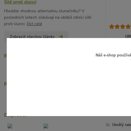
Sítě proti slunci
Hledáte vhodnou alternativu slunečníku? V
posledních letech získávají na oblibě stínící sítě
proti slunci.
číst celé
Zobrazit všechny články
UM
15 Kč
/
ks
12 Kč
bez D
Náš e-shop použív
Recenze zákazníků
Rychlé online platby
ZBOŽÍ Z
Dopravci
Umělý rat