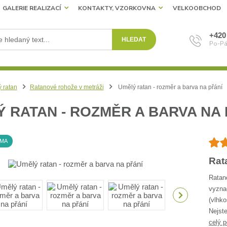
GALERIE REALIZACÍ
KONTAKTY, VZORKOVNA
VELKOOBCHOD
+420
HLEDAT
Po-Pá
 ratan
Ratanové rohože v metráži
Umělý ratan - rozměr a barva na přání
 RATAN - ROZMĚR A BARVA NA 
RMA
Rat
Ratan
vyzna
(vlhko
Nejste
celý p