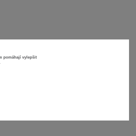
m pomáhají vylepšit
.