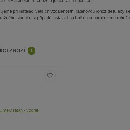
tří k vlastnostem rohože a je dobré s ní počítat.
jeme při instalaci větších vzdálenostní ratanovou rohož dělit, aby se
 každého sloupku, v případě instalací na balkon doporučujeme rohož r
ÍCÍ ZBOŽÍ
1