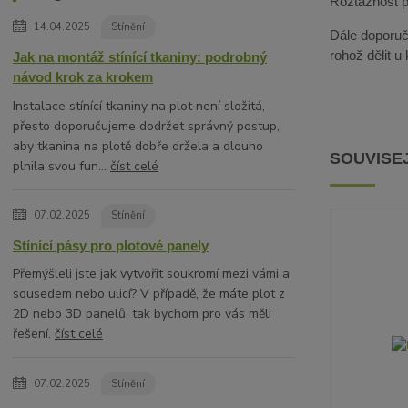
Roztažnost pa
14.04.2025
Stínění
Dále doporuču
rohož dělit u
Jak na montáž stínící tkaniny: podrobný
návod krok za krokem
Instalace stínící tkaniny na plot není složitá,
přesto doporučujeme dodržet správný postup,
aby tkanina na plotě dobře držela a dlouho
SOUVISEJ
plnila svou fun...
číst celé
07.02.2025
Stínění
Stínící pásy pro plotové panely
Přemýšleli jste jak vytvořit soukromí mezi vámi a
sousedem nebo ulicí? V případě, že máte plot z
2D nebo 3D panelů, tak bychom pro vás měli
řešení.
číst celé
07.02.2025
Stínění