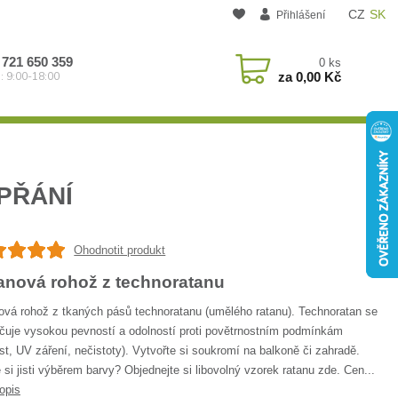
CZ
SK
Přihlášení
 721 650 359
0
ks
za
0,00 Kč
: 9:00-18:00
PŘÁNÍ
Ohodnotit produkt
anová rohož z technoratanu
ová rohož z tkaných pásů technoratanu (umělého ratanu). Technoratan se
čuje vysokou pevností a odolností proti povětrnostním podmínkám
st, UV záření, nečistoty). Vytvořte si soukromí na balkoně či zahradě.
 si jisti výběrem barvy? Objednejte si libovolný vzorek ratanu zde. Cen...
opis