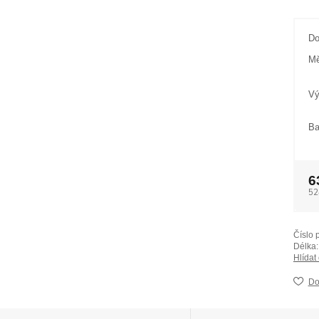
Do
Mě
Vý
Ba
6
52
Číslo 
Délka:
Hlídat
Do