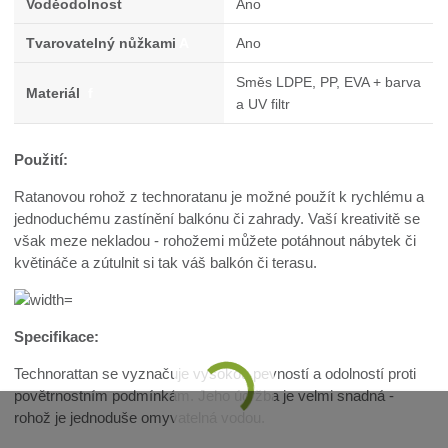
Voděodolnost
Ano
Tvarovatelný nůžkami
A
Ano
Směs LDPE, PP, EVA + barva
Materiál
f
a UV filtr
Použití:
Ratanovou rohož z technoratanu je možné použít k rychlému a
jednoduchému zastínění balkónu či zahrady. Vaší kreativitě se
však meze nekladou - rohožemi můžete potáhnout nábytek či
květináče a zútulnit si tak váš balkón či terasu.
Specifikace:
Technorattan se vyznačuje vysokou pevností a odolností proti
povětrnostním podmínkám. Jeho údržba je velmi snadná -
rohož je jednoduše omyvatelná vodou.