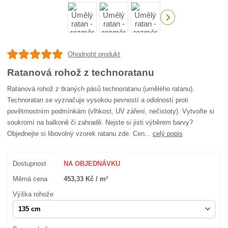
Ohodnotit produkt
Ratanová rohož z technoratanu
Ratanová rohož z tkaných pásů technoratanu (umělého ratanu).
Technoratan se vyznačuje vysokou pevností a odolností proti
povětrnostním podmínkám (vlhkost, UV záření, nečistoty). Vytvořte si
soukromí na balkoně či zahradě. Nejste si jisti výběrem barvy?
Objednejte si libovolný vzorek ratanu zde. Cen...
celý popis
Dostupnost
NA OBJEDNÁVKU
Měrná cena
453,33 Kč / m²
Výška rohože