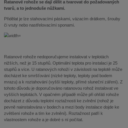
Ratanové rohože se dají dělit a tvarovat do požadovaných
tvarů, a to jednoduše nůžkami.
Přidělat je lze stahovacími páskami, vázacím drátkem, šrouby
či vruty nebo nastřelovacími sponami.
Ratanové rohože nedoporučujeme instalovat v teplotách
nižších, než je 15 stupňů. Optimální teplota pro instalaci je 25
stupňů a více. U ratanových rohoží v závislosti na teplotě může
docházet ke smršťování (nízké teploty, teploty pod bodem
mrazu) a k roztahování (vyšší teploty, přímé sluneční záření). Z
tohoto důvodu je doporučováno ratanovou rohož instalovat ve
vyšších teplotách. V opačném případě může při ohřátí rohože
docházet z důvodu teplotní roztažnosti ke zvlnění (rohož je
pevně nainstalována v bodech a mezi body instalace dojde ke
zvětšení rohože a tím ke zvlnění). Roztažnost patří k
vlastnostem rohože a je dobré s ní počítat.