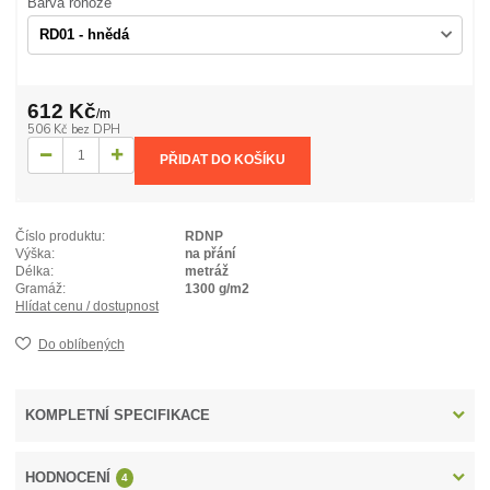
Barva rohože
612 Kč
/
m
506 Kč
bez DPH
PŘIDAT DO KOŠÍKU
Číslo produktu:
RDNP
Výška:
na přání
Délka:
metráž
Gramáž:
1300 g/m2
Hlídat cenu / dostupnost
Do oblíbených
KOMPLETNÍ SPECIFIKACE
HODNOCENÍ
4