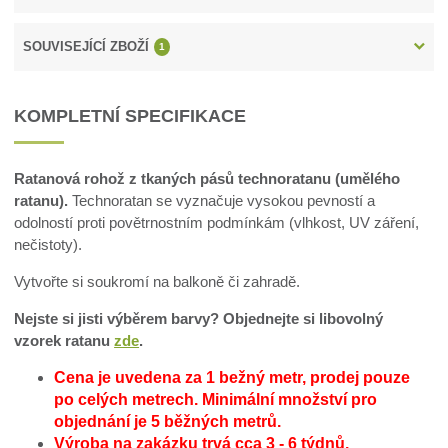
SOUVISEJÍCÍ ZBOŽÍ
1
KOMPLETNÍ SPECIFIKACE
Ratanová rohož z tkaných pásů technoratanu (umělého
ratanu).
Technoratan se vyznačuje vysokou pevností a
odolností proti povětrnostním podmínkám (vlhkost, UV záření,
nečistoty).
Vytvořte si soukromí na balkoně či zahradě.
Nejste si jisti výběrem barvy? Objednejte si libovolný
vzorek ratanu
zde
.
Cena je uvedena za 1 bežný metr, prodej pouze
po celých metrech.
Minimální množství pro
objednání je 5 běžných metrů.
Výroba na zakázku trvá cca 3 - 6 týdnů.