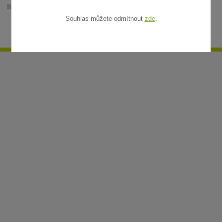
Ratanové rohože v metráži
Souhlas můžete odmítnout
zde
.