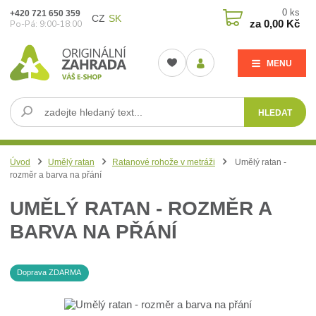
0
ks
+420 721 650 359
CZ
SK
za
0,00 Kč
Po-Pá: 9:00-18:00
MENU
HLEDAT
Úvod
Umělý ratan
Ratanové rohože v metráži
Umělý ratan -
rozměr a barva na přání
UMĚLÝ RATAN - ROZMĚR A
BARVA NA PŘÁNÍ
Doprava ZDARMA