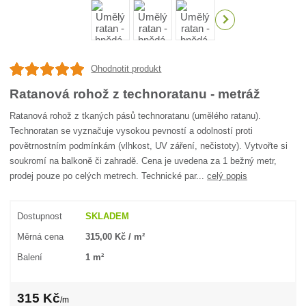
Ohodnotit produkt
Ratanová rohož z technoratanu - metráž
Ratanová rohož z tkaných pásů technoratanu (umělého ratanu).
Technoratan se vyznačuje vysokou pevností a odolností proti
povětrnostním podmínkám (vlhkost, UV záření, nečistoty). Vytvořte si
soukromí na balkoně či zahradě. Cena je uvedena za 1 bežný metr,
prodej pouze po celých metrech. Technické par...
celý popis
Dostupnost
SKLADEM
Měrná cena
315,00 Kč / m²
Balení
1 m²
315 Kč
/
m