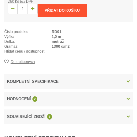
260 Kč
bez DPH
PŘIDAT DO KOŠÍKU
Číslo produktu:
RD01
Výška:
1,0 m
Délka:
metráž
Gramáž:
1300 g/m2
Hlídat cenu / dostupnost
Do oblíbených
KOMPLETNÍ SPECIFIKACE
HODNOCENÍ
2
SOUVISEJÍCÍ ZBOŽÍ
5