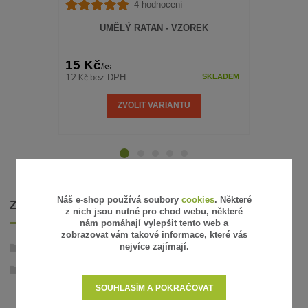
4 hodnocení
UMĚLÝ RATAN - VZOREK
STAHOVACÍ
15 Kč
70 Kč
/
ks
/
bal
12 Kč
58 Kč
bez DPH
bez 
SKLADEM
ZVOLIT VARIANTU
Náš e-shop používá soubory
cookies
. Některé
ZBOŽÍ ZAŘAZENO V KATEGORIÍCH
z nich jsou nutné pro chod webu, některé
nám pomáhají vylepšit tento web a
zobrazovat vám takové informace, které vás
nejvíce zajímají.
Umělý ratan
Ratanové rohože v metráži
SOUHLASÍM A POKRAČOVAT