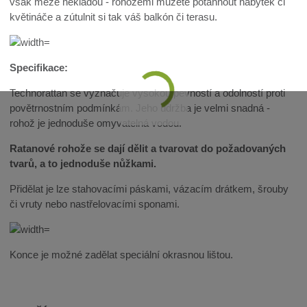
však meze nekladou - rohožemi můžete potáhnout nábytek či
květináče a zútulnit si tak váš balkón či terasu.
Specifikace:
Technorattan se vyznačuje vysokou pevností a odolností proti
povětrnostním podmínkám. Jeho údržba je velmi snadná -
rohož je jednoduše omyvatelná vodou.
Ratanové rohože se dají dělit a tvarovat do požadovaných
tvarů, a to jednoduše nůžkami.
Přidělat je lze stahovacími páskami, vázacím drátkem, šrouby
či vruty nebo nastřelovacími sponami.
Konce je možné zadělat speciální okrasnou lištou.