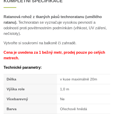
KOMPLETNÍ SPECIFIKACE
Ratanová rohož z tkaných pásů technoratanu (umělého
ratanu).
Technoratan se vyznačuje vysokou pevností a
odolností proti povětrnostním podmínkám (vlhkost, UV záření,
nečistoty).
Vytvořte si soukromí na balkoně či zahradě.
Cena je uvedena za 1 bežný metr, prodej pouze po celých
metrech.
Technické parametry:
Délka
v kuse maximálně 20m
Výška role
1,0 m
Vícebarevný
Ne
Barva
Ořechově hnědá