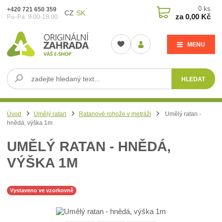
0
ks
+420 721 650 359
CZ
SK
za
0,00 Kč
Po-Pá: 9:00-18:00
MENU
HLEDAT
Úvod
Umělý ratan
Ratanové rohože v metráži
Umělý ratan -
hnědá, výška 1m
UMĚLÝ RATAN - HNĚDÁ,
VÝŠKA 1M
Vystaveno ve vzorkovně