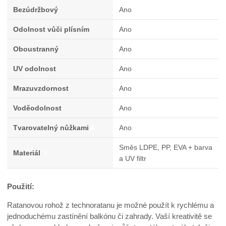
Bezúdržbový
Ano
Odolnost vůči plísním
Ano
Oboustranný
Ano
UV odolnost
Ano
Mrazuvzdornost
Ano
Voděodolnost
Ano
Tvarovatelný nůžkami
A
Ano
Směs LDPE, PP, EVA + barva
Materiál
f
a UV filtr
Použití:
Ratanovou rohož z technoratanu je možné použít k rychlému a
jednoduchému zastínění balkónu či zahrady. Vaší kreativitě se