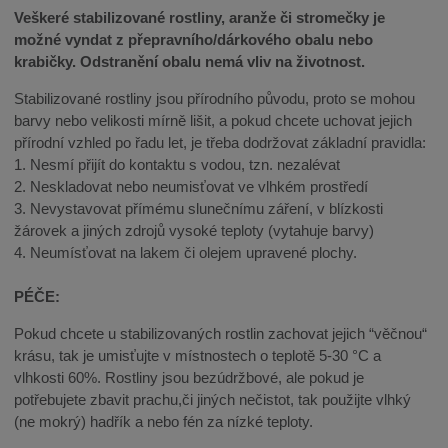
Veškeré stabilizované rostliny, aranže či stromečky je
možné vyndat z přepravního/dárkového obalu nebo
krabičky. Odstranění obalu nemá vliv na životnost.
Stabilizované rostliny jsou přírodního původu, proto se mohou
barvy nebo velikosti mírně lišit, a pokud chcete uchovat jejich
přírodní vzhled po řadu let, je třeba dodržovat základní pravidla:
1. Nesmí přijít do kontaktu s vodou, tzn. nezalévat
2. Neskladovat nebo neumisťovat ve vlhkém prostředí
3. Nevystavovat přímému slunečnímu záření, v blízkosti
žárovek a jiných zdrojů vysoké teploty (vytahuje barvy)
4. Neumísťovat na lakem či olejem upravené plochy.
PÉČE:
Pokud chcete u stabilizovaných rostlin zachovat jejich “věčnou“
krásu, tak je umisťujte v místnostech o teplotě 5-30 °C a
vlhkosti 60%. Rostliny jsou bezúdržbové, ale pokud je
potřebujete zbavit prachu,či jiných nečistot, tak použijte vlhký
(ne mokrý) hadřík a nebo fén za nízké teploty.