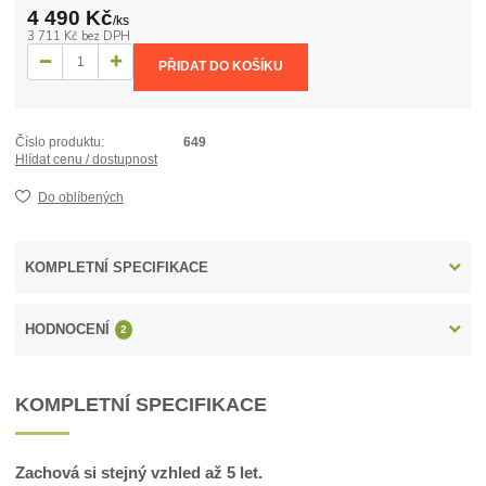
4 490 Kč
/
ks
3 711 Kč
bez DPH
PŘIDAT DO KOŠÍKU
Číslo produktu:
649
Hlídat cenu / dostupnost
Do oblíbených
KOMPLETNÍ SPECIFIKACE
HODNOCENÍ
2
KOMPLETNÍ SPECIFIKACE
Zachová si stejný vzhled až 5 let.