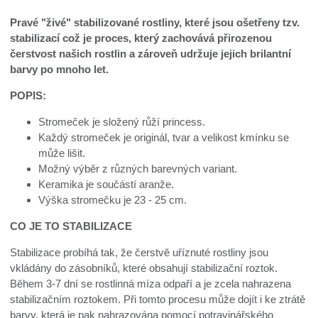
Pravé "živé" stabilizované rostliny, které jsou ošetřeny tzv.
stabilizací což je proces, který zachovává přirozenou
čerstvost našich rostlin a zároveň udržuje jejich brilantní
barvy po mnoho let.
POPIS:
Stromeček je složený růží princess.
Každý stromeček je originál, tvar a velikost kmínku se
může lišit.
Možný výběr z různých barevných variant.
Keramika je součástí aranže.
Výška stromečku je 23 - 25 cm.
CO JE TO STABILIZACE
Stabilizace probíhá tak, že čerstvě uříznuté rostliny jsou
vkládány do zásobníků, které obsahují stabilizační roztok.
Během 3-7 dní se rostlinná míza odpaří a je zcela nahrazena
stabilizačním roztokem. Při tomto procesu může dojít i ke ztrátě
barvy, která je pak nahrazována pomocí potravinářského