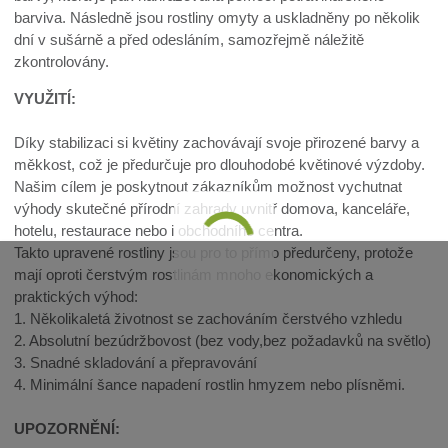
barviva. Následně jsou rostliny omyty a uskladněny po několik
dní v sušárně a před odesláním, samozřejmě náležitě
zkontrolovány.
VYUŽITÍ:
Díky stabilizaci si květiny zachovávají svoje přirozené barvy a
měkkost, což je předurčuje pro dlouhodobé květinové výzdoby.
Našim cílem je poskytnout zákazníkům možnost vychutnat
výhody skutečné přírodní zahrady uvnitř domova, kanceláře,
hotelu, restaurace nebo i obchodního centra.
Takto upravené rostliny jsou pro to přímo předurčeny, protože
mají oproti čerstvým rostlinám mnoho ekonomických a
praktických výhod:
1. Několikaletá životnost se zachováním čerstvého vzhledu
2. Absolutní bezúdržbovost (bez vody,bez požadavků na světlo)
3. Snadné skladování a přepravování
4. Minimální šance napadení rostlin hmyzem nebo plísněmi.
UPOZORNĚNÍ: