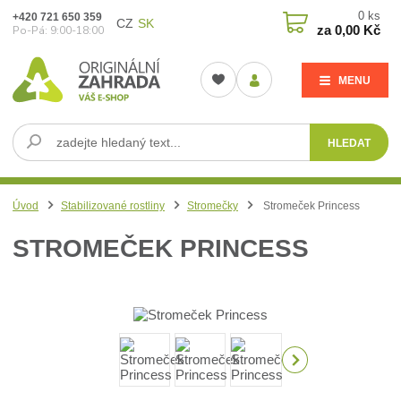
0
ks
+420 721 650 359
CZ
SK
za
0,00 Kč
Po-Pá: 9:00-18:00
MENU
HLEDAT
Úvod
Stabilizované rostliny
Stromečky
Stromeček Princess
STROMEČEK PRINCESS