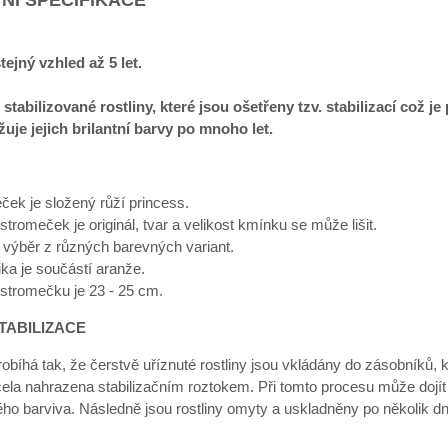
tejný vzhled až 5 let.
 stabilizované rostliny, které jsou ošetřeny tzv. stabilizací což 
uje jejich brilantní barvy po mnoho let.
ček je složený růží princess.
tromeček je originál, tvar a velikost kmínku se může lišit.
výběr z různých barevných variant.
ka je součástí aranže.
stromečku je 23 - 25 cm.
TABILIZACE
robíhá tak, že čerstvě uříznuté rostliny jsou vkládány do zásobníků, 
cela nahrazena stabilizačním roztokem. Při tomto procesu může dojít
ého barviva. Následně jsou rostliny omyty a uskladněny po několik d