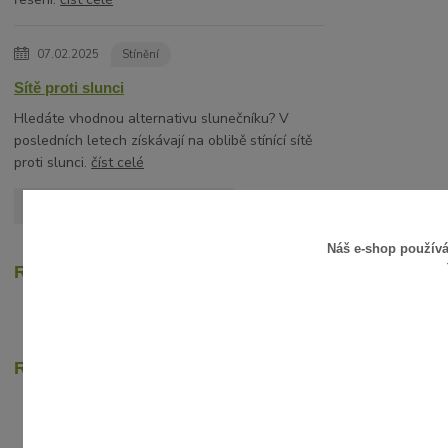
07.02.2025
Stínění
Sítě proti slunci
Hledáte vhodnou alternativu slunečníku? V
posledních letech získávají na oblibě stínící sítě
proti slunci.
číst celé
Zobrazit všechny články
Náš e-shop použív
Recenze zákazníků
Rychlé online platby