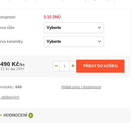
stupnost
5-10 DNŮ
rva růže
rva keramiky
 490 Kč
/
ks
PŘIDAT DO KOŠÍKU
711 Kč
bez DPH
produktu:
649
Hlídat cenu / dostupnost
 oblíbených
HODNOCENÍ
2