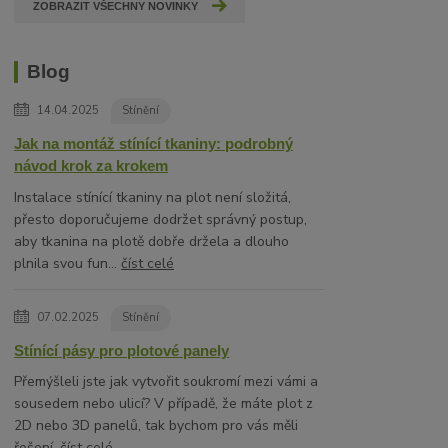
ZOBRAZIT VŠECHNY NOVINKY
Blog
14.04.2025
Stínění
Jak na montáž stínící tkaniny: podrobný
návod krok za krokem
Instalace stínící tkaniny na plot není složitá,
přesto doporučujeme dodržet správný postup,
aby tkanina na plotě dobře držela a dlouho
plnila svou fun...
číst celé
07.02.2025
Stínění
Stínící pásy pro plotové panely
Přemýšleli jste jak vytvořit soukromí mezi vámi a
sousedem nebo ulicí? V případě, že máte plot z
2D nebo 3D panelů, tak bychom pro vás měli
řešení.
číst celé