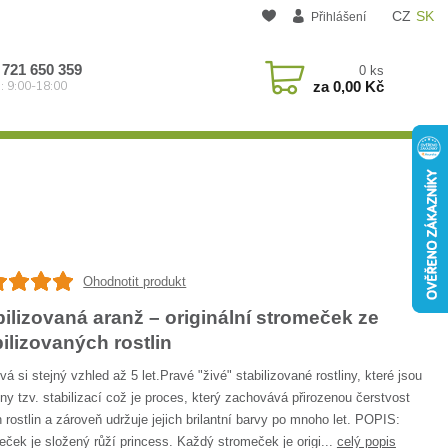
CZ
SK
Přihlášení
 721 650 359
0
ks
za
0,00 Kč
: 9:00-18:00
Ohodnotit produkt
bilizovaná aranž – originální stromeček ze
bilizovaných rostlin
á si stejný vzhled až 5 let.Pravé "živé" stabilizované rostliny, které jsou
ny tzv. stabilizací což je proces, který zachovává přirozenou čerstvost
 rostlin a zároveň udržuje jejich brilantní barvy po mnoho let. POPIS:
ček je složený růží princess. Každý stromeček je origi...
celý popis