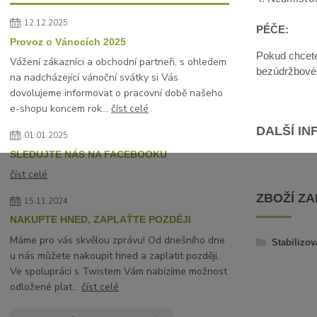
12.12.2025
PÉČE:
Provoz o Vánocích 2025
Pokud chcete 
Vážení zákazníci a obchodní partneři, s ohledem
bezúdržbové, 
na nadcházející vánoční svátky si Vás
dovolujeme informovat o pracovní době našeho
e-shopu koncem rok...
číst celé
DALŠÍ I
01.01.2025
SLEDUJTE NÁS NA FACEBOOKU
číst celé
ZBOŽÍ Z
15.11.2024
NAKUPTE HNED, ZAPLAŤTE POZDĚJI
Máme pro vás skvělou zprávu! Od dnešního dne
Stabilizov
u nás můžete nakoupit hned a zaplatit později.
Ve spolupráci s Twistem Vám nabízíme možnost
odložené plat...
číst celé