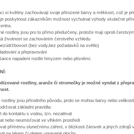
aci si květiny zachovávají svoje přirozené barvy a měkkost, což je 
je poskytnout zákazníkům možnost vychutnat výhody skutečné přírodn
entra.
né rostliny jsou pro to přímo předurčeny, protože mají oproti čerst
etá životnost se zachováním čerstvého vzhledu
 bezúdržbovost (bez vody,bez požadavků na světlo)
ladování a přepravování
 šance napadení rostlin hmyzem nebo plísněmi.
NÍ:
bilizované rostliny, aranže či stromečky je možné vyndat z přep
nost.
 rostliny jsou přírodního původu, proto se mohou barvy nebo velikosti 
dodržovat základní pravidla:
ít do kontaktu s vodou, tzn. nezalévat
at nebo neumisťovat ve vlhkém prostředí
vat přímému slunečnímu záření, v blízkosti žárovek a jiných zdrojů v
at na lakem či olejem upravené plochy.