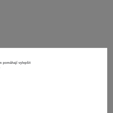
m pomáhají vylepšit
.