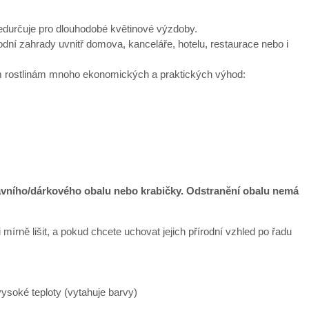
předurčuje pro dlouhodobé květinové výzdoby.
í zahrady uvnitř domova, kanceláře, hotelu, restaurace nebo i
vým rostlinám mnoho ekonomických a praktických výhod:
ravního/dárkového obalu nebo krabičky. Odstranění obalu nemá
mírně lišit, a pokud chcete uchovat jejich přírodní vzhled po řadu
ysoké teploty (vytahuje barvy)