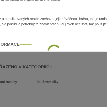
u stabilizovaných rostlin zachovat jejich “věčnou“ krásu, tak je umis
ale pokud je potřebujete zbavit prachu,či jiných nečistot, tak použijt
NFORMACE
AŘAZENO V KATEGORIÍCH
ané rostliny
Stromečky