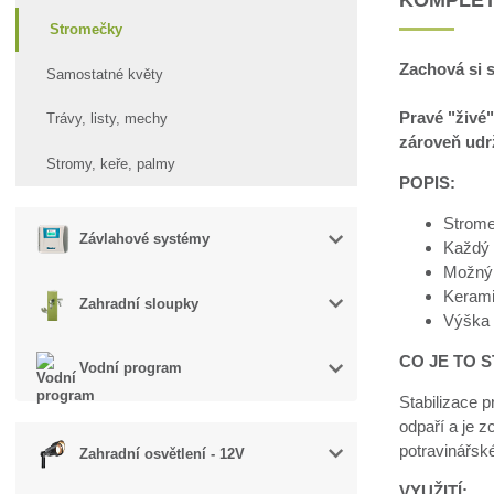
Stromečky
Zachová si s
Samostatné květy
Pravé "živé"
Trávy, listy, mechy
zároveň udrž
Stromy, keře, palmy
POPIS:
Strome
Závlahové systémy
Každý s
Možný 
Kerami
Zahradní sloupky
Výška 
CO JE TO S
Vodní program
Stabilizace p
odpaří a je z
potravinářsk
Zahradní osvětlení - 12V
VYUŽITÍ: