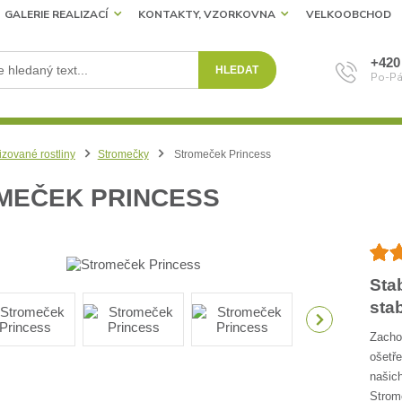
GALERIE REALIZACÍ
KONTAKTY, VZORKOVNA
VELKOOBCHOD
+420
HLEDAT
Po-Pá
izované rostliny
Stromečky
Stromeček Princess
MEČEK PRINCESS
Sta
sta
Zachov
ošetře
našich
Strome