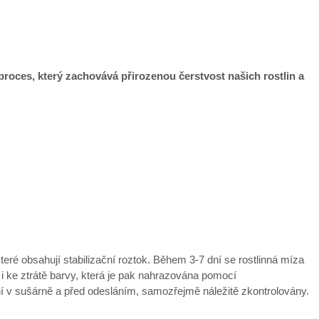
je proces, který zachovává přirozenou čerstvost našich rostlin a
které obsahují stabilizační roztok. Během 3-7 dní se rostlinná míza
 i ke ztrátě barvy, která je pak nahrazována pomocí
ní v sušárně a před odesláním, samozřejmě náležitě zkontrolovány.