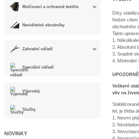
Mulčovací a ochranné textilie
Díky stabiliz
Našim cílem 
Neviditelné obrubníky
obchodního c
Takto uprave
1. Několikal
2. Absolutní
Zahradní nářadí
3. Snadné sk
4. Minimální
Speciální nářadí
UPOZORNĚ
Veškeré sta
Výprodej
vliv na život
Stabilizované
Služby
let, je třeba 
1. Nesmí přij
2. Neskladov
3. Nevystavo
NOVINKY
4. Neumísťov