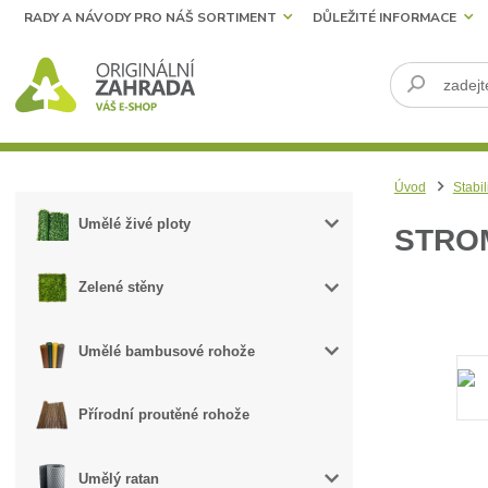
RADY A NÁVODY PRO NÁŠ SORTIMENT
DŮLEŽITÉ INFORMACE
Úvod
Stabil
Umělé živé ploty
STRO
Zelené stěny
Umělé bambusové rohože
Přírodní proutěné rohože
Umělý ratan