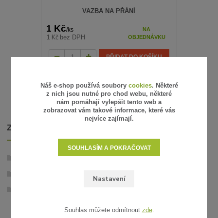
VAZBA NA PŘÁNÍ
1 Kč
470 Kč
NA
/
ks
/
k
1 Kč
388 Kč
bez DPH
bez
OBJEDNÁVKU
PŘIDAT DO KOŠÍKU
Náš e-shop používá soubory
cookies
. Některé
z nich jsou nutné pro chod webu, některé
nám pomáhají vylepšit tento web a
zobrazovat vám takové informace, které vás
nejvíce zajímají.
ZBOŽÍ ZAŘAZENO V KATEGORIÍCH
SOUHLASÍM A POKRAČOVAT
Stabilizované rostliny
Růže
Nastavení
Stabilizované volné růže
Souhlas můžete odmítnout
zde
.