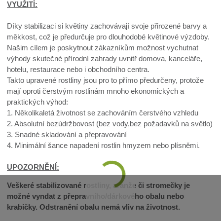
VYUŽITÍ:
Díky stabilizaci si květiny zachovávají svoje přirozené barvy a
měkkost, což je předurčuje pro dlouhodobé květinové výzdoby.
Našim cílem je poskytnout zákazníkům možnost vychutnat
výhody skutečné přírodní zahrady uvnitř domova, kanceláře,
hotelu, restaurace nebo i obchodního centra.
Takto upravené rostliny jsou pro to přímo předurčeny, protože
mají oproti čerstvým rostlinám mnoho ekonomických a
praktických výhod:
1. Několikaletá životnost se zachováním čerstvého vzhledu
2. Absolutní bezúdržbovost (bez vody,bez požadavků na světlo)
3. Snadné skladování a přepravování
4. Minimální šance napadení rostlin hmyzem nebo plísněmi.
UPOZORNĚNÍ:
Veškeré stabilizované rostliny, aranže či stromečky je
možné vyndat z přepravního/dárkového obalu nebo
krabičky. Odstranění obalu nemá vliv na životnost.