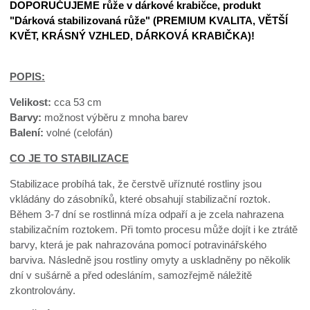
DOPORUČUJEME růže v dárkové krabičce, produkt
"Dárková stabilizovaná růže" (PREMIUM KVALITA, VĚTŠÍ
KVĚT, KRÁSNÝ VZHLED, DÁRKOVÁ KRABIČKA)!
POPIS:
Velikost:
cca 53 cm
Barvy:
možnost výběru z mnoha barev
Balení:
volné (celofán)
CO JE TO STABILIZACE
Stabilizace probíhá tak, že čerstvě uříznuté rostliny jsou
vkládány do zásobníků, které obsahují stabilizační roztok.
Během 3-7 dní se rostlinná míza odpaří a je zcela nahrazena
stabilizačním roztokem. Při tomto procesu může dojít i ke ztrátě
barvy, která je pak nahrazována pomocí potravinářského
barviva. Následně jsou rostliny omyty a uskladněny po několik
dní v sušárně a před odesláním, samozřejmě náležitě
zkontrolovány.