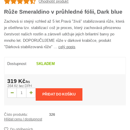
Ohodnotit produkt
Růže Smeraldino v průhledné fólii, Dark blue
Zachová si stejný vzhled až 5 let.Pravá "živá" stabilizovaná růže, která
je ošetřena tzv. stabilizací což je proces, který zachovává přirozenou
čerstvost našich rostlin a zároveň udržuje jejich brilantní barvy po
mnoho let. DOPORUČUJEME růže v dárkové krabičce, produkt
"Dárková stabilizovaná růže" ...
celý popis
Dostupnost
SKLADEM
319 Kč
/
ks
264 Kč
bez DPH
PŘIDAT DO KOŠÍKU
Číslo produktu:
326
Hlídat cenu / dostupnost
Do oblíbených