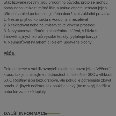
Stabilizované rostliny jsou přírodního původu, proto se mohou
barvy nebo velikosti mírně lišit, a pokud chcete uchovat jejich
přírodní vzhled po řadu let, je třeba dodržovat základní pravidla:
1. Nesmí přijít do kontaktu s vodou, tzn. nezalévat
2. Neskladovat nebo neumisťovat ve vlhkém prostředí
3. Nevystavovat přímému slunečnímu záření, v blízkosti
žárovek a jiných zdrojů vysoké teploty (vytahuje barvy)
4. Neumísťovat na lakem či olejem upravené plochy.
PÉČE:
Pokud chcete u stabilizovaných rostlin zachovat jejich “věčnou“
krásu, tak je umisťujte v místnostech o teplotě 5 - 30C a vlhkosti
60%. Rostliny jsou bezúdržbové, ale pokud je potřebujete zbavit
prachu,či jiných nečistot, tak použijte vlhký (ne mokrý) hadřík a
nebo fén za nízké teploty.
DALŠÍ INFORMACE