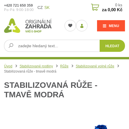
0
ks
+420 721 650 359
CZ
SK
za
0,00 Kč
Po-Pá: 9:00-18:00
MENU
HLEDAT
Úvod
Stabilizované rostliny
Růže
Stabilizované volné růže
Stabilizovaná růže - tmavě modrá
STABILIZOVANÁ RŮŽE -
TMAVĚ MODRÁ