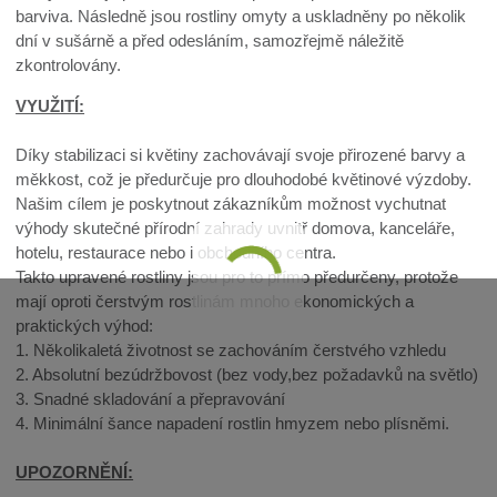
barviva. Následně jsou rostliny omyty a uskladněny po několik
dní v sušárně a před odesláním, samozřejmě náležitě
zkontrolovány.
VYUŽITÍ:
Díky stabilizaci si květiny zachovávají svoje přirozené barvy a
měkkost, což je předurčuje pro dlouhodobé květinové výzdoby.
Našim cílem je poskytnout zákazníkům možnost vychutnat
výhody skutečné přírodní zahrady uvnitř domova, kanceláře,
hotelu, restaurace nebo i obchodního centra.
Takto upravené rostliny jsou pro to přímo předurčeny, protože
mají oproti čerstvým rostlinám mnoho ekonomických a
praktických výhod:
1. Několikaletá životnost se zachováním čerstvého vzhledu
2. Absolutní bezúdržbovost (bez vody,bez požadavků na světlo)
3. Snadné skladování a přepravování
4. Minimální šance napadení rostlin hmyzem nebo plísněmi.
UPOZORNĚNÍ: