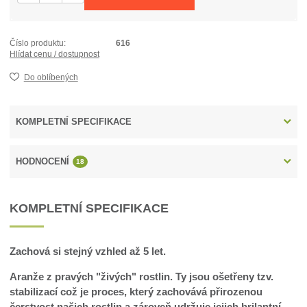
Číslo produktu:
616
Hlídat cenu / dostupnost
Do oblíbených
KOMPLETNÍ SPECIFIKACE
HODNOCENÍ
18
KOMPLETNÍ SPECIFIKACE
Zachová si stejný vzhled až 5 let.
Aranže z pravých "živých" rostlin. Ty jsou ošetřeny tzv.
stabilizací což je proces, který zachovává přirozenou
čerstvost našich rostlin a zároveň udržuje jejich brilantní