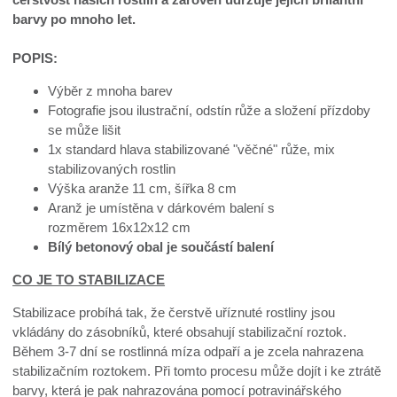
barvy po mnoho let.
POPIS:
Výběr z mnoha barev
Fotografie jsou ilustrační, odstín růže a složení přízdoby
se může lišit
1x standard hlava stabilizované "věčné" růže, mix
stabilizovaných rostlin
Výška aranže 11 cm, šířka 8 cm
Aranž je umístěna v dárkovém balení s
rozměrem 16x12x12 cm
Bílý betonový obal je součástí balení
CO JE TO STABILIZACE
Stabilizace probíhá tak, že čerstvě uříznuté rostliny jsou
vkládány do zásobníků, které obsahují stabilizační roztok.
Během 3-7 dní se rostlinná míza odpaří a je zcela nahrazena
stabilizačním roztokem. Při tomto procesu může dojít i ke ztrátě
barvy, která je pak nahrazována pomocí potravinářského