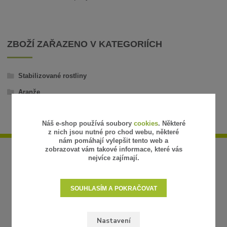
ZBOŽÍ ZAŘAZENO V KATEGORIÍCH
Stabilizované rostliny
Aranže
Náš e-shop používá soubory
cookies
. Některé
z nich jsou nutné pro chod webu, některé
nám pomáhají vylepšit tento web a
zobrazovat vám takové informace, které vás
nejvíce zajímají.
SOUHLASÍM A POKRAČOVAT
Nastavení