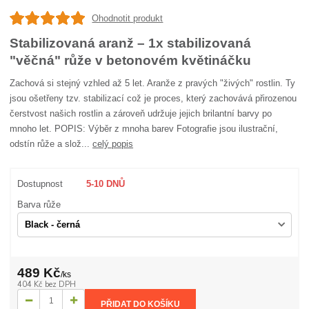
Ohodnotit produkt
Stabilizovaná aranž – 1x stabilizovaná
"věčná" růže v betonovém květináčku
Zachová si stejný vzhled až 5 let. Aranže z pravých "živých" rostlin. Ty
jsou ošetřeny tzv. stabilizací což je proces, který zachovává přirozenou
čerstvost našich rostlin a zároveň udržuje jejich brilantní barvy po
mnoho let. POPIS: Výběr z mnoha barev Fotografie jsou ilustrační,
odstín růže a slož...
celý popis
Dostupnost
5-10 DNŮ
Barva růže
489 Kč
/
ks
404 Kč
bez DPH
PŘIDAT DO KOŠÍKU