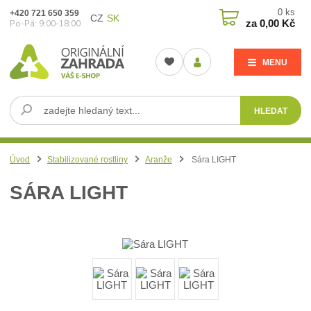
0
ks
+420 721 650 359
CZ
SK
za
0,00 Kč
Po-Pá: 9:00-18:00
MENU
HLEDAT
Úvod
Stabilizované rostliny
Aranže
Sára LIGHT
SÁRA LIGHT