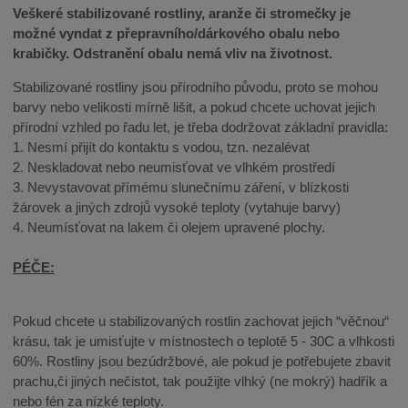
Veškeré stabilizované rostliny, aranže či stromečky je
možné vyndat z přepravního/dárkového obalu nebo
krabičky. Odstranění obalu nemá vliv na životnost.
Stabilizované rostliny jsou přírodního původu, proto se mohou
barvy nebo velikosti mírně lišit, a pokud chcete uchovat jejich
přírodní vzhled po řadu let, je třeba dodržovat základní pravidla:
1. Nesmí přijít do kontaktu s vodou, tzn. nezalévat
2. Neskladovat nebo neumisťovat ve vlhkém prostředí
3. Nevystavovat přímému slunečnímu záření, v blízkosti
žárovek a jiných zdrojů vysoké teploty (vytahuje barvy)
4. Neumísťovat na lakem či olejem upravené plochy.
PÉČE:
Pokud chcete u stabilizovaných rostlin zachovat jejich “věčnou“
krásu, tak je umisťujte v místnostech o teplotě 5 - 30C a vlhkosti
60%. Rostliny jsou bezúdržbové, ale pokud je potřebujete zbavit
prachu,či jiných nečistot, tak použijte vlhký (ne mokrý) hadřík a
nebo fén za nízké teploty.