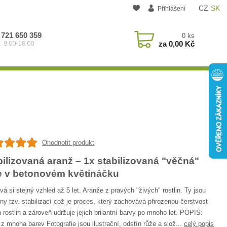
CZ
SK
Přihlášení
 721 650 359
0
ks
za
0,00 Kč
: 9:00-18:00
Ohodnotit produkt
bilizovaná aranž – 1x stabilizovaná "věčná"
e v betonovém květináčku
á si stejný vzhled až 5 let. Aranže z pravých "živých" rostlin. Ty jsou
ny tzv. stabilizací což je proces, který zachovává přirozenou čerstvost
 rostlin a zároveň udržuje jejich brilantní barvy po mnoho let. POPIS:
z mnoha barev Fotografie jsou ilustrační, odstín růže a slož...
celý popis