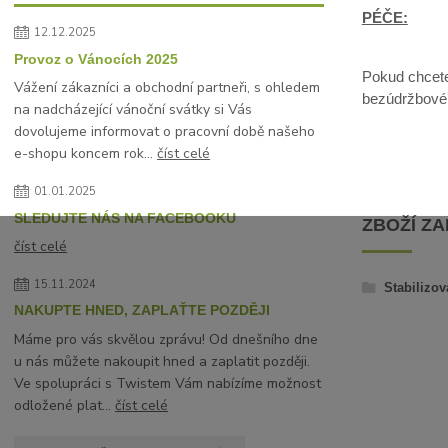
PÉČE:
12.12.2025
Provoz o Vánocích 2025
Pokud chcete 
Vážení zákazníci a obchodní partneři, s ohledem
bezúdržbové, 
na nadcházející vánoční svátky si Vás
dovolujeme informovat o pracovní době našeho
e-shopu koncem rok...
číst celé
01.01.2025
SLEDUJTE NÁS NA FACEBOOKU
ZBOŽÍ Z
číst celé
15.11.2024
Stabilizov
NAKUPTE HNED, ZAPLAŤTE POZDĚJI
Máme pro vás skvělou zprávu! Od dnešního dne
u nás můžete nakoupit hned a zaplatit později.
Ve spolupráci s Twistem Vám nabízíme možnost
odložené plat...
číst celé