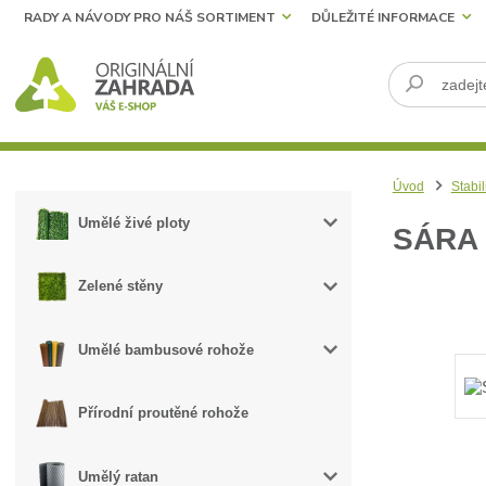
RADY A NÁVODY PRO NÁŠ SORTIMENT
DŮLEŽITÉ INFORMACE
Úvod
Stabil
Umělé živé ploty
SÁRA 
Zelené stěny
Umělé bambusové rohože
Přírodní proutěné rohože
Umělý ratan