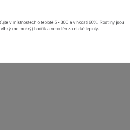
ťujte v místnostech o teplotě 5 - 30C a vlhkosti 60%. Rostliny jsou
e vlhký (ne mokrý) hadřík a nebo fén za nízké teploty.