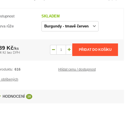
stupnost
SKLADEM
rva růže
89 Kč
/
ks
PŘIDAT DO KOŠÍKU
4 Kč
bez DPH
produktu:
616
Hlídat cenu / dostupnost
 oblíbených
HODNOCENÍ
18