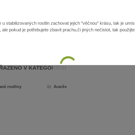
u stabilizovaných rostlin zachovat jejich “věčnou“ krásu, tak je umis
ale pokud je potřebujete zbavit prachu,či jiných nečistot, tak použijt
AŘAZENO V KATEGORIÍCH
ané rostliny
Aranže