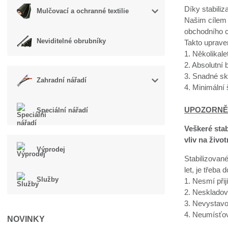
Díky stabiliz
Mulčovací a ochranné textilie
Našim cílem 
obchodního c
Neviditelné obrubníky
Takto uprave
1. Několikal
2. Absolutní
3. Snadné sk
Zahradní nářadí
4. Minimální
UPOZORNĚ
Speciální nářadí
Veškeré sta
vliv na život
Výprodej
Stabilizované
let, je třeba 
Služby
1. Nesmí přij
2. Neskladov
3. Nevystavo
4. Neumísťov
NOVINKY