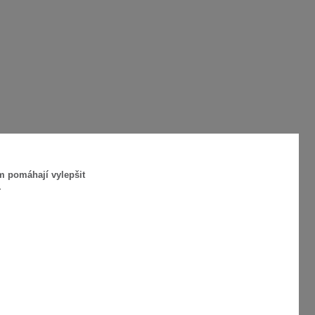
m pomáhají vylepšit
.