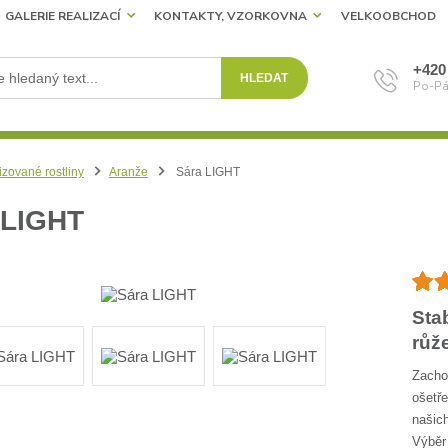
GALERIE REALIZACÍ
KONTAKTY, VZORKOVNA
VELKOOBCHOD
+420
HLEDAT
Po-Pá
izované rostliny
Aranže
Sára LIGHT
LIGHT
Sta
růž
Zachov
ošetře
našich
Výběr 