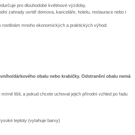
předurčuje pro dlouhodobé květinové výzdoby.
í zahrady uvnitř domova, kanceláře, hotelu, restaurace nebo i
vým rostlinám mnoho ekonomických a praktických výhod:
ravního/dárkového obalu nebo krabičky. Odstranění obalu nemá
mírně lišit, a pokud chcete uchovat jejich přírodní vzhled po řadu
ysoké teploty (vytahuje barvy)