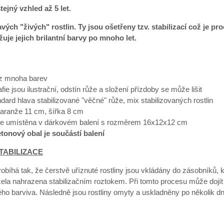
tejný vzhled až 5 let.
vých "živých" rostlin. Ty jsou ošetřeny tzv. stabilizací což je pr
uje jejich brilantní barvy po mnoho let.
z mnoha barev
fie jsou ilustrační, odstín růže a složení přízdoby se může lišit
dard hlava stabilizované "věčné" růže, mix stabilizovaných rostlin
aranže 11 cm, šířka 8 cm
je umístěna v dárkovém balení s rozměrem 16x12x12 cm
etonový obal je součástí balení
TABILIZACE
robíhá tak, že čerstvě uříznuté rostliny jsou vkládány do zásobníků, 
cela nahrazena stabilizačním roztokem. Při tomto procesu může dojít
ého barviva. Následně jsou rostliny omyty a uskladněny po několik d