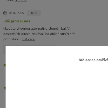
07.02.2025
Stínění
Sítě proti slunci
Hledáte vhodnou alternativu slunečníku? V
posledních letech získávají na oblibě stínící sítě
proti slunci.
číst celé
Zobrazit všechny články
Náš e-shop použív
Recenze zákazníků
Rychlé online platby