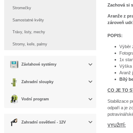
Zachová si s
Stromečky
Aranže z pra
Samostatné květy
zároveň udrž
Trávy, listy, mechy
POPIS:
Stromy, keře, palmy
Výběr 
Fotogra
1x stan
Závlahové systémy
Výška 
Aranž 
Bílý b
Zahradní sloupky
CO JE TO S
Vodní program
Stabilizace p
odpaří a je z
potravinářsk
Zahradní osvětlení - 12V
VYUŽITÍ: