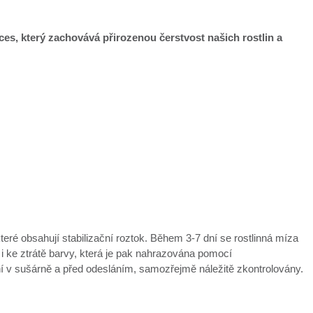
oces, který zachovává přirozenou čerstvost našich rostlin a
které obsahují stabilizační roztok. Během 3-7 dní se rostlinná míza
 i ke ztrátě barvy, která je pak nahrazována pomocí
ní v sušárně a před odesláním, samozřejmě náležitě zkontrolovány.