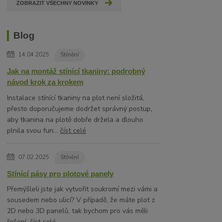
ZOBRAZIT VŠECHNY NOVINKY
Blog
14.04.2025
Stínění
Jak na montáž stínící tkaniny: podrobný
návod krok za krokem
Instalace stínící tkaniny na plot není složitá,
přesto doporučujeme dodržet správný postup,
aby tkanina na plotě dobře držela a dlouho
plnila svou fun...
číst celé
07.02.2025
Stínění
Stínící pásy pro plotové panely
Přemýšleli jste jak vytvořit soukromí mezi vámi a
sousedem nebo ulicí? V případě, že máte plot z
2D nebo 3D panelů, tak bychom pro vás měli
řešení.
číst celé