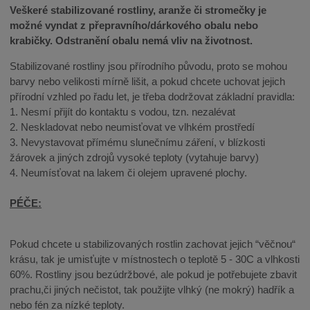
Veškeré stabilizované rostliny, aranže či stromečky je
možné vyndat z přepravního/dárkového obalu nebo
krabičky. Odstranění obalu nemá vliv na životnost.
Stabilizované rostliny jsou přírodního původu, proto se mohou
barvy nebo velikosti mírně lišit, a pokud chcete uchovat jejich
přírodní vzhled po řadu let, je třeba dodržovat základní pravidla:
1. Nesmí přijít do kontaktu s vodou, tzn. nezalévat
2. Neskladovat nebo neumisťovat ve vlhkém prostředí
3. Nevystavovat přímému slunečnímu záření, v blízkosti
žárovek a jiných zdrojů vysoké teploty (vytahuje barvy)
4. Neumísťovat na lakem či olejem upravené plochy.
PÉČE:
Pokud chcete u stabilizovaných rostlin zachovat jejich “věčnou“
krásu, tak je umisťujte v místnostech o teplotě 5 - 30C a vlhkosti
60%. Rostliny jsou bezúdržbové, ale pokud je potřebujete zbavit
prachu,či jiných nečistot, tak použijte vlhký (ne mokrý) hadřík a
nebo fén za nízké teploty.