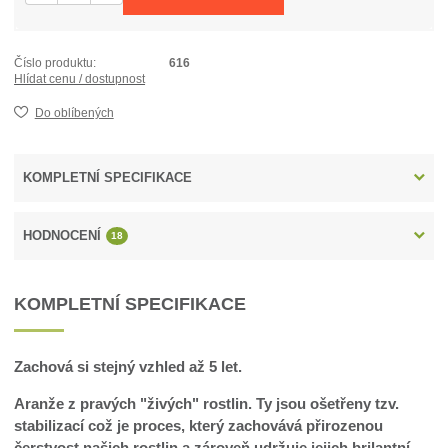
Číslo produktu:
616
Hlídat cenu / dostupnost
Do oblíbených
KOMPLETNÍ SPECIFIKACE
HODNOCENÍ
18
KOMPLETNÍ SPECIFIKACE
Zachová si stejný vzhled až 5 let.
Aranže z pravých "živých" rostlin. Ty jsou ošetřeny tzv.
stabilizací což je proces, který zachovává přirozenou
čerstvost našich rostlin a zároveň udržuje jejich brilantní