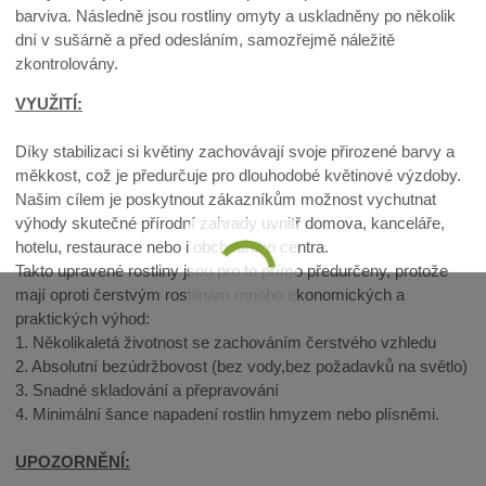
barviva. Následně jsou rostliny omyty a uskladněny po několik
dní v sušárně a před odesláním, samozřejmě náležitě
zkontrolovány.
VYUŽITÍ:
Díky stabilizaci si květiny zachovávají svoje přirozené barvy a
měkkost, což je předurčuje pro dlouhodobé květinové výzdoby.
Našim cílem je poskytnout zákazníkům možnost vychutnat
výhody skutečné přírodní zahrady uvnitř domova, kanceláře,
hotelu, restaurace nebo i obchodního centra.
Takto upravené rostliny jsou pro to přímo předurčeny, protože
mají oproti čerstvým rostlinám mnoho ekonomických a
praktických výhod:
1. Několikaletá životnost se zachováním čerstvého vzhledu
2. Absolutní bezúdržbovost (bez vody,bez požadavků na světlo)
3. Snadné skladování a přepravování
4. Minimální šance napadení rostlin hmyzem nebo plísněmi.
UPOZORNĚNÍ: