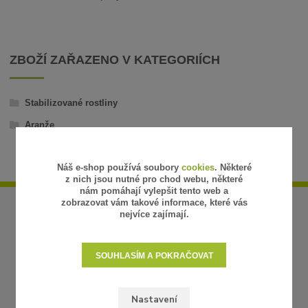
ZBOŽÍ ZAŘAZENO V KATEGORIÍCH
Stabilizované rostliny
Aranže
Náš e-shop používá soubory
cookies
. Některé
z nich jsou nutné pro chod webu, některé
nám pomáhají vylepšit tento web a
zobrazovat vám takové informace, které vás
nejvíce zajímají.
SOUHLASÍM A POKRAČOVAT
Nastavení