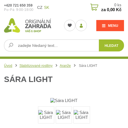
0
ks
+420 721 650 359
CZ
SK
za
0,00 Kč
Po-Pá: 9:00-18:00
MENU
HLEDAT
Úvod
Stabilizované rostliny
Aranže
Sára LIGHT
SÁRA LIGHT