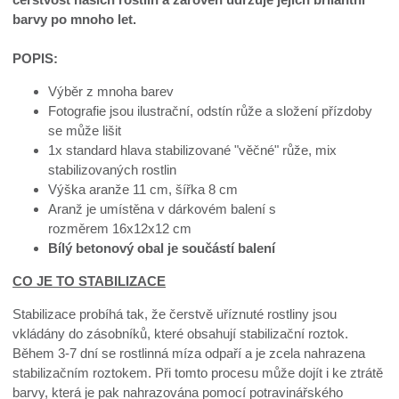
barvy po mnoho let.
POPIS:
Výběr z mnoha barev
Fotografie jsou ilustrační, odstín růže a složení přízdoby
se může lišit
1x standard hlava stabilizované "věčné" růže, mix
stabilizovaných rostlin
Výška aranže 11 cm, šířka 8 cm
Aranž je umístěna v dárkovém balení s
rozměrem 16x12x12 cm
Bílý betonový obal je součástí balení
CO JE TO STABILIZACE
Stabilizace probíhá tak, že čerstvě uříznuté rostliny jsou
vkládány do zásobníků, které obsahují stabilizační roztok.
Během 3-7 dní se rostlinná míza odpaří a je zcela nahrazena
stabilizačním roztokem. Při tomto procesu může dojít i ke ztrátě
barvy, která je pak nahrazována pomocí potravinářského