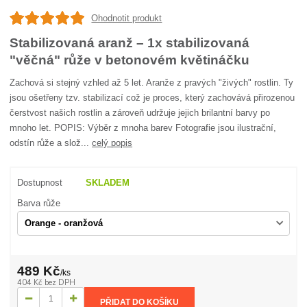
Ohodnotit produkt
Stabilizovaná aranž – 1x stabilizovaná
"věčná" růže v betonovém květináčku
Zachová si stejný vzhled až 5 let. Aranže z pravých "živých" rostlin. Ty
jsou ošetřeny tzv. stabilizací což je proces, který zachovává přirozenou
čerstvost našich rostlin a zároveň udržuje jejich brilantní barvy po
mnoho let. POPIS: Výběr z mnoha barev Fotografie jsou ilustrační,
odstín růže a slož...
celý popis
Dostupnost
SKLADEM
Barva růže
489 Kč
/
ks
404 Kč
bez DPH
PŘIDAT DO KOŠÍKU