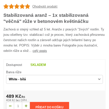
Ohodnotit produkt
Stabilizovaná aranž – 1x stabilizovaná
"věčná" růže v betonovém květináčku
Zachová si stejný vzhled až 5 let. Aranže z pravých "živých" rostlin. Ty
jsou ošetřeny tzv. stabilizací což je proces, který zachovává přirozenou
čerstvost našich rostlin a zároveň udržuje jejich brilantní barvy po
mnoho let. POPIS: Výběr z mnoha barev Fotografie jsou ilustrační,
odstín růže a slož...
celý popis
Dostupnost
SKLADEM
Barva růže
489 Kč
/
ks
404 Kč
bez DPH
PŘIDAT DO KOŠÍKU