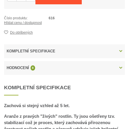
Číslo produktu:
616
Hlídat cenu / dostupnost
Do oblíbených
KOMPLETNÍ SPECIFIKACE
HODNOCENÍ
8
KOMPLETNÍ SPECIFIKACE
Zachová si stejný vzhled až 5 let.
Aranže z pravých "živých" rostlin. Ty jsou ošetřeny tzv.
stabilizací což je proces, který zachovává přirozenou
čerstvost našich rostlin a zároveň udržuje jejich brilantní