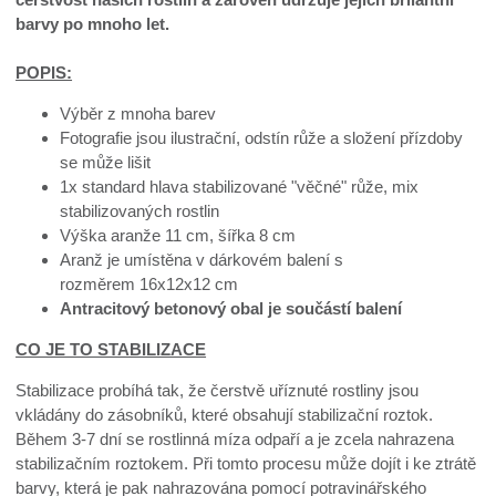
barvy po mnoho let.
POPIS:
Výběr z mnoha barev
Fotografie jsou ilustrační, odstín růže a složení přízdoby
se může lišit
1x standard hlava stabilizované "věčné" růže, mix
stabilizovaných rostlin
Výška aranže 11 cm, šířka 8 cm
Aranž je umístěna v dárkovém balení s
rozměrem 16x12x12 cm
Antracitový betonový obal je součástí balení
CO JE TO STABILIZACE
Stabilizace probíhá tak, že čerstvě uříznuté rostliny jsou
vkládány do zásobníků, které obsahují stabilizační roztok.
Během 3-7 dní se rostlinná míza odpaří a je zcela nahrazena
stabilizačním roztokem. Při tomto procesu může dojít i ke ztrátě
barvy, která je pak nahrazována pomocí potravinářského