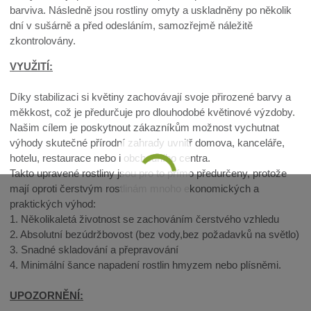
barviva. Následně jsou rostliny omyty a uskladněny po několik
dní v sušárně a před odesláním, samozřejmě náležitě
zkontrolovány.
VYUŽITÍ:
Díky stabilizaci si květiny zachovávají svoje přirozené barvy a
měkkost, což je předurčuje pro dlouhodobé květinové výzdoby.
Našim cílem je poskytnout zákazníkům možnost vychutnat
výhody skutečné přírodní zahrady uvnitř domova, kanceláře,
hotelu, restaurace nebo i obchodního centra.
Takto upravené rostliny jsou pro to přímo předurčeny, protože
mají oproti čerstvým rostlinám mnoho ekonomických a
praktických výhod:
1. Několikaletá životnost se zachováním čerstvého vzhledu
2. Absolutní bezúdržbovost (bez vody,bez požadavků na světlo)
3. Snadné skladování a přepravování
4. Minimální šance napadení rostlin hmyzem nebo plísněmi.
UPOZORNĚNÍ: