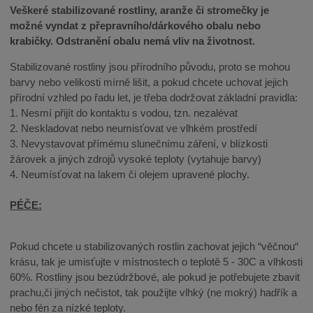
Veškeré stabilizované rostliny, aranže či stromečky je
možné vyndat z přepravního/dárkového obalu nebo
krabičky. Odstranění obalu nemá vliv na životnost.
Stabilizované rostliny jsou přírodního původu, proto se mohou
barvy nebo velikosti mírně lišit, a pokud chcete uchovat jejich
přírodní vzhled po řadu let, je třeba dodržovat základní pravidla:
1. Nesmí přijít do kontaktu s vodou, tzn. nezalévat
2. Neskladovat nebo neumisťovat ve vlhkém prostředí
3. Nevystavovat přímému slunečnímu záření, v blízkosti
žárovek a jiných zdrojů vysoké teploty (vytahuje barvy)
4. Neumísťovat na lakem či olejem upravené plochy.
PÉČE:
Pokud chcete u stabilizovaných rostlin zachovat jejich “věčnou“
krásu, tak je umisťujte v místnostech o teplotě 5 - 30C a vlhkosti
60%. Rostliny jsou bezúdržbové, ale pokud je potřebujete zbavit
prachu,či jiných nečistot, tak použijte vlhký (ne mokrý) hadřík a
nebo fén za nízké teploty.