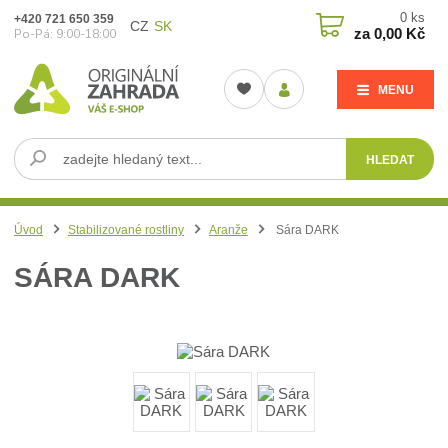
0
ks
+420 721 650 359
CZ
SK
za
0,00 Kč
Po-Pá: 9:00-18:00
MENU
HLEDAT
Úvod
Stabilizované rostliny
Aranže
Sára DARK
SÁRA DARK