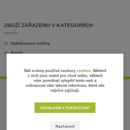
ZBOŽÍ ZAŘAZENO V KATEGORIÍCH
Stabilizované rostliny
Aranže
Náš e-shop používá soubory
cookies
. Některé
z nich jsou nutné pro chod webu, některé
nám pomáhají vylepšit tento web a
zobrazovat vám takové informace, které vás
nejvíce zajímají.
SOUHLASÍM A POKRAČOVAT
Nastavení