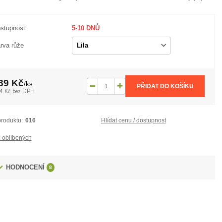
stupnost
5-10 DNŮ
rva růže
89 Kč
/
ks
PŘIDAT DO KOŠÍKU
4 Kč
bez DPH
produktu:
616
Hlídat cenu / dostupnost
 oblíbených
HODNOCENÍ
8