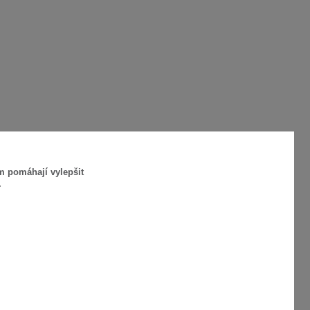
m pomáhají vylepšit
.