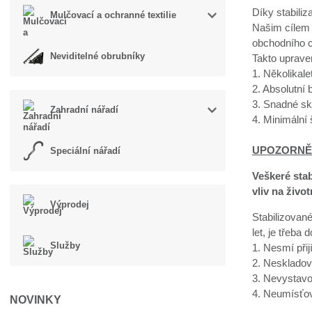
Díky stabiliz
Mulčovací a ochranné textilie
Našim cílem 
obchodního c
Neviditelné obrubníky
Takto uprave
1. Několikal
2. Absolutní
3. Snadné sk
Zahradní nářadí
4. Minimální
UPOZORNĚ
Speciální nářadí
Veškeré sta
vliv na život
Výprodej
Stabilizované
let, je třeba 
Služby
1. Nesmí přij
2. Neskladov
3. Nevystavo
4. Neumísťov
NOVINKY