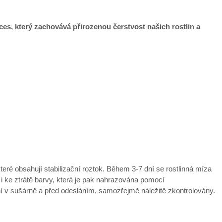
oces, který zachovává přirozenou čerstvost našich rostlin a
které obsahují stabilizační roztok. Během 3-7 dní se rostlinná míza
 i ke ztrátě barvy, která je pak nahrazována pomocí
ní v sušárně a před odesláním, samozřejmě náležitě zkontrolovány.