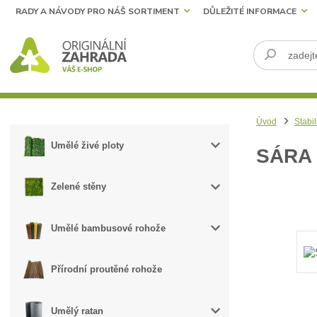
RADY A NÁVODY PRO NÁŠ SORTIMENT
DŮLEŽITÉ INFORMACE
Úvod
Stabil
Umělé živé ploty
SÁRA
Zelené stěny
Umělé bambusové rohože
Přírodní proutěné rohože
Umělý ratan