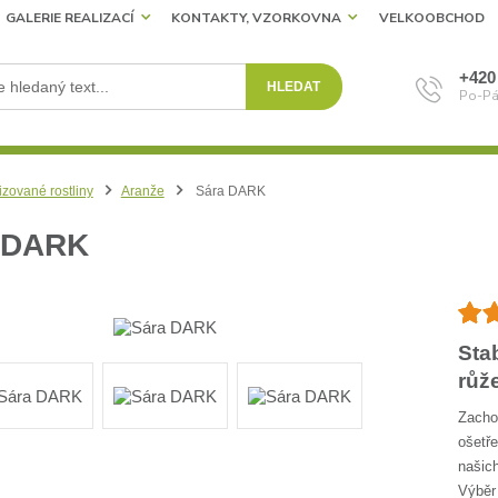
GALERIE REALIZACÍ
KONTAKTY, VZORKOVNA
VELKOOBCHOD
+420
HLEDAT
Po-Pá
izované rostliny
Aranže
Sára DARK
 DARK
Sta
růž
Zachov
ošetře
našich
Výběr 