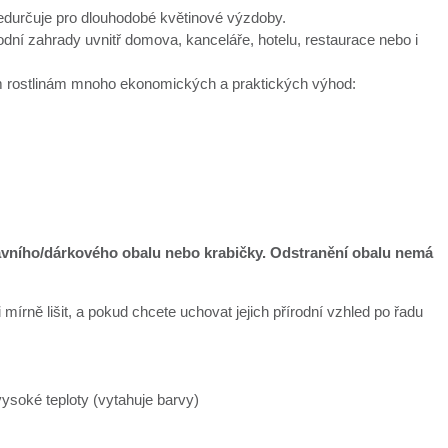
předurčuje pro dlouhodobé květinové výzdoby.
í zahrady uvnitř domova, kanceláře, hotelu, restaurace nebo i
vým rostlinám mnoho ekonomických a praktických výhod:
ravního/dárkového obalu nebo krabičky. Odstranění obalu nemá
mírně lišit, a pokud chcete uchovat jejich přírodní vzhled po řadu
ysoké teploty (vytahuje barvy)