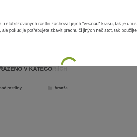
u stabilizovaných rostlin zachovat jejich “věčnou“ krásu, tak je umis
ale pokud je potřebujete zbavit prachu,či jiných nečistot, tak použijt
AŘAZENO V KATEGORIÍCH
ané rostliny
Aranže