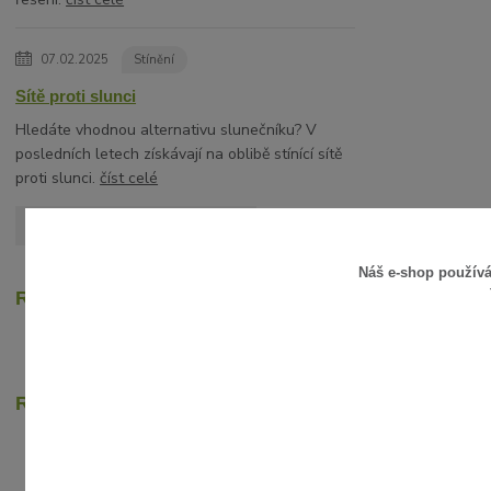
07.02.2025
Stínění
Sítě proti slunci
Hledáte vhodnou alternativu slunečníku? V
posledních letech získávají na oblibě stínící sítě
proti slunci.
číst celé
Zobrazit všechny články
Náš e-shop použív
Recenze zákazníků
Rychlé online platby