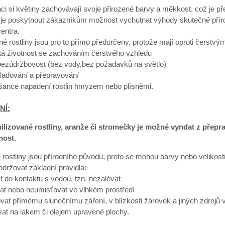
aci si květiny zachovávají svoje přirozené barvy a měkkost, což je 
je poskytnout zákazníkům možnost vychutnat výhody skutečné přírodn
entra.
né rostliny jsou pro to přímo předurčeny, protože mají oproti čerst
etá životnost se zachováním čerstvého vzhledu
 bezúdržbovost (bez vody,bez požadavků na světlo)
ladování a přepravování
 šance napadení rostlin hmyzem nebo plísněmi.
NÍ:
bilizované rostliny, aranže či stromečky je možné vyndat z přep
nost.
 rostliny jsou přírodního původu, proto se mohou barvy nebo velikosti 
dodržovat základní pravidla:
ít do kontaktu s vodou, tzn. nezalévat
at nebo neumisťovat ve vlhkém prostředí
vat přímému slunečnímu záření, v blízkosti žárovek a jiných zdrojů v
at na lakem či olejem upravené plochy.