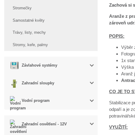
Zachová si s
Stromečky
Aranže z pra
Samostatné květy
zároveň udrž
Trávy, listy, mechy
POPIS:
Stromy, keře, palmy
Výběr 
Fotogra
1x stan
Závlahové systémy
Výška 
Aranž 
Antrac
Zahradní sloupky
CO JE TO S
Vodní program
Stabilizace p
odpaří a je z
potravinářsk
Zahradní osvětlení - 12V
VYUŽITÍ: