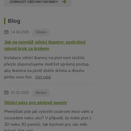
ZOBRAZIT VŠECHNY NOVINKY
Blog
14.04.2025
Stínění
Jak na montáž stínící tkaniny: podrobný
návod krok za krokem
Instalace stínící tkaniny na plot není složitá,
přesto doporučujeme dodržet správný postup,
aby tkanina na plotě dobře držela a dlouho
plnila svou fun...
číst celé
07.02.2025
Stínění
Stínící pásy pro plotové panely
Přemýšleli jste jak vytvořit soukromí mezi vámi a
sousedem nebo ulicí? V případě, že máte plot z
2D nebo 3D panelů, tak bychom pro vás měli
řešení.
číst celé