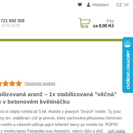
CZ
SK
Přihlášení
 721 650 359
0
ks
za
0,00 Kč
: 9:00-18:00
Ohodnotit produkt
bilizovaná aranž – 1x stabilizovaná "věčná"
e v betonovém květináčku
á si stejný vzhled až 5 let. Aranže z pravých "živých" rostlin. Ty jsou
ny tzv. stabilizací což je proces, který zachovává přirozenou čerstvost
 rostlin a zároveň udržuje jejich brilantní barvy po mnoho let. POPIS:
z mnoha barev Fotografie jsou ilustrační, odstín růže a slož...
celý popis