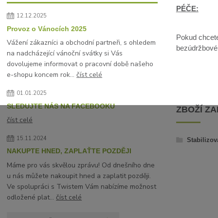
PÉČE:
12.12.2025
Provoz o Vánocích 2025
Pokud chcete 
Vážení zákazníci a obchodní partneři, s ohledem
bezúdržbové, 
na nadcházející vánoční svátky si Vás
dovolujeme informovat o pracovní době našeho
e-shopu koncem rok...
číst celé
01.01.2025
SLEDUJTE NÁS NA FACEBOOKU
ZBOŽÍ Z
číst celé
15.11.2024
Stabilizov
NAKUPTE HNED, ZAPLAŤTE POZDĚJI
Máme pro vás skvělou zprávu! Od dnešního dne
u nás můžete nakoupit hned a zaplatit později.
Ve spolupráci s Twistem Vám nabízíme možnost
odložené plat...
číst celé