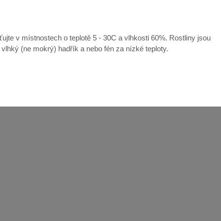
ťujte v místnostech o teplotě 5 - 30C a vlhkosti 60%. Rostliny jsou
e vlhký (ne mokrý) hadřík a nebo fén za nízké teploty.