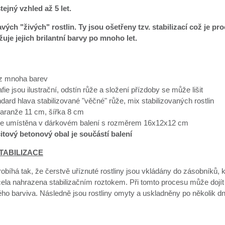
tejný vzhled až 5 let.
vých "živých" rostlin. Ty jsou ošetřeny tzv. stabilizací což je pr
uje jejich brilantní barvy po mnoho let.
z mnoha barev
fie jsou ilustrační, odstín růže a složení přízdoby se může lišit
dard hlava stabilizované "věčné" růže, mix stabilizovaných rostlin
aranže 11 cm, šířka 8 cm
je umístěna v dárkovém balení s rozměrem 16x12x12 cm
itový betonový obal je součástí balení
TABILIZACE
robíhá tak, že čerstvě uříznuté rostliny jsou vkládány do zásobníků, 
cela nahrazena stabilizačním roztokem. Při tomto procesu může dojít
ého barviva. Následně jsou rostliny omyty a uskladněny po několik d