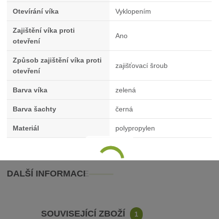
Otevírání víka
Vyklopením
Zajištění víka proti
Ano
otevření
Způsob zajištění víka proti
zajišťovací šroub
otevření
Barva víka
zelená
Barva šachty
černá
Materiál
polypropylen
.
DALŠÍ INFORMACE
SOUVISEJÍCÍ ZBOŽÍ
1