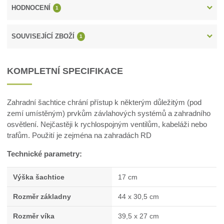
HODNOCENÍ
1
SOUVISEJÍCÍ ZBOŽÍ
1
KOMPLETNÍ SPECIFIKACE
Zahradní šachtice chrání přístup k některým důležitým (pod
zemí umístěným) prvkům závlahových systémů a zahradního
osvětlení. Nejčastěji k rychlospojným ventilům, kabeláži nebo
trafům. Použití je zejména na zahradách RD
Technické parametry:
Výška šachtice
17 cm
Rozměr základny
44 x 30,5 cm
Rozměr víka
39,5 x 27 cm