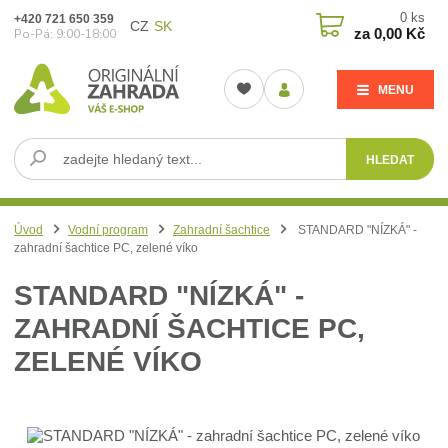
0
ks
+420 721 650 359
CZ
SK
za
0,00 Kč
Po-Pá: 9:00-18:00
MENU
HLEDAT
Úvod
Vodní program
Zahradní šachtice
STANDARD "NÍZKÁ" -
zahradní šachtice PC, zelené víko
STANDARD "NÍZKÁ" -
ZAHRADNÍ ŠACHTICE PC,
ZELENÉ VÍKO