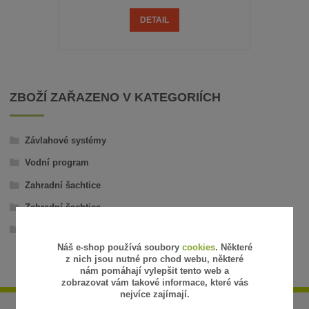
DETAIL
ZBOŽÍ ZAŘAZENO V KATEGORIÍCH
Závlahové systémy
Vodní program
Zahradní šachtice
Zahradní šachtice
Zahradní šachtice
Náš e-shop používá soubory
cookies
. Některé
z nich jsou nutné pro chod webu, některé
nám pomáhají vylepšit tento web a
zobrazovat vám takové informace, které vás
nejvíce zajímají.