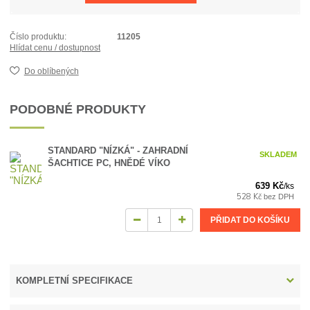
Číslo produktu:
11205
Hlídat cenu / dostupnost
Do oblíbených
PODOBNÉ PRODUKTY
STANDARD "NÍZKÁ" - ZAHRADNÍ
SKLADEM
ŠACHTICE PC, HNĚDÉ VÍKO
639 Kč
/
ks
528 Kč
bez DPH
PŘIDAT DO KOŠÍKU
KOMPLETNÍ SPECIFIKACE