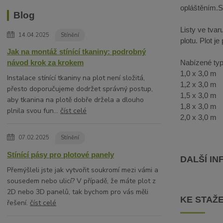
opláštěním.S
Blog
Listy ve tvar
14.04.2025
Stínění
plotu. Plot j
Jak na montáž stínící tkaniny: podrobný
Nabízené typ
návod krok za krokem
1,0 x 3,0 m
Instalace stínící tkaniny na plot není složitá,
1,2 x 3,0 m
přesto doporučujeme dodržet správný postup,
1,5 x 3,0 m
aby tkanina na plotě dobře držela a dlouho
1,8 x 3,0 m
plnila svou fun...
číst celé
2,0 x 3,0 m
07.02.2025
Stínění
Stínící pásy pro plotové panely
DALŠÍ I
Přemýšleli jste jak vytvořit soukromí mezi vámi a
sousedem nebo ulicí? V případě, že máte plot z
2D nebo 3D panelů, tak bychom pro vás měli
KE STAŽE
řešení.
číst celé