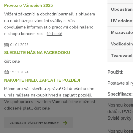
Provoz o Vánocích 2025
Oboustran
Vážení zákazníci a obchodní partneři, s ohledem
na nadcházející vánoční svátky si Vás
UV odolno
dovolujeme informovat o pracovní době našeho
Mrazuvzdo
e-shopu koncem rok...
číst celé
Voděodoln
01.01.2025
SLEDUJTE NÁS NA FACEBOOKU
Tvarovate
číst celé
Použití:
15.11.2024
NAKUPTE HNED, ZAPLAŤTE POZDĚJI
Postavte si 
Máme pro vás skvělou zprávu! Od dnešního dne
Specifikace:
u nás můžete nakoupit hned a zaplatit později.
Ve spolupráci s Twistem Vám nabízíme možnost
Nosnou kostr
odložené plat...
číst celé
drátů s PVC 
Svislé prvky
ZOBRAZIT VŠECHNY NOVINKY
Nosnou kostr