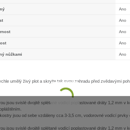
ný
Ano
st
Ano
rnost
Ano
ost
Ano
lný nůžkami
Ano
rychle umělý živý plot a skryjte tak svou zahradu před zvědavými po
ou jsou svislé dvojitě splétané vodící poplastované dráty 1,2 mm 
opláštěním.
 kostry jsou od sebe vzdáleny cca 3-3,5 cm, vodorovné vodící prvky
ou jsou svislé dvojitě splétané vodící poplastované dráty 1,2 mm 