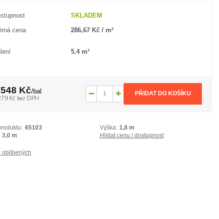
stupnost
SKLADEM
rná cena
286,67 Kč / m²
lení
5.4 m²
 548 Kč
/
bal
PŘIDAT DO KOŠÍKU
279 Kč
bez DPH
produktu:
65103
Výška:
1,8 m
3,0 m
Hlídat cenu / dostupnost
 oblíbených