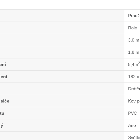
Prouž
Role
3,0 m
1,8 m
2
ení
5,4m
lení
182 x
e
Drátě
osiče
Kov p
stu
PVC
ný
Ano
Světl