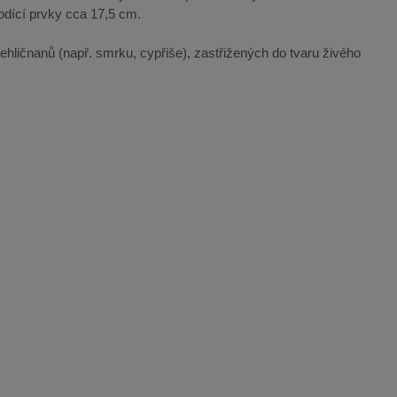
odící prvky cca 17,5 cm.
y jehličnanů (např. smrku, cypřiše), zastřižených do tvaru živého