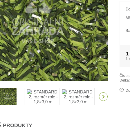
Do
Mě
Ba
1
1 
Číslo 
Délka:
Do
 PRODUKTY