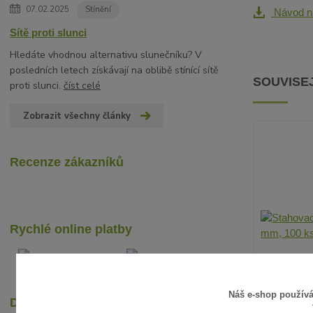
07.02.2025
Stínění
Návod na
Sítě proti slunci
Hledáte vhodnou alternativu slunečníku? V
posledních letech získávají na oblibě stínící sítě
SOUVISEJ
proti slunci.
číst celé
Zobrazit všechny články
Recenze zákazníků
Rychlé online platby
Náš e-shop použív
Dopravci