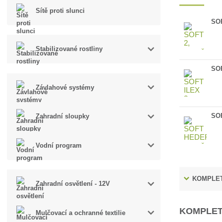
Sítě proti slunci
SOF
Stabilizované rostliny
SOF
Závlahové systémy
SO
Zahradní sloupky
Vodní program
KOMPLET
Zahradní osvětlení - 12V
KOMPLET
Mulčovací a ochranné textilie