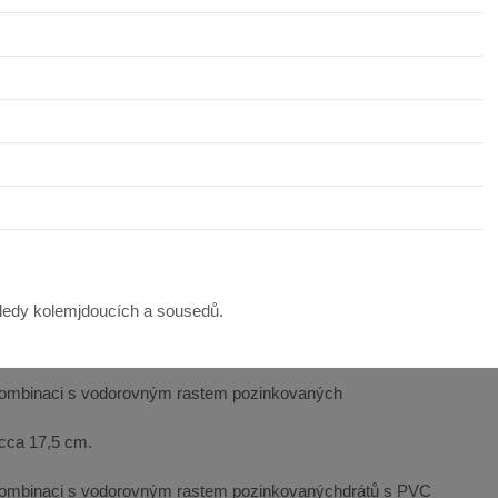
hledy kolemjdoucích a sousedů.
v kombinaci s vodorovným rastem pozinkovaných
 cca 17,5 cm.
v kombinaci s vodorovným rastem pozinkovanýchdrátů s PVC