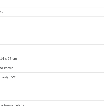
ek
 14 x 27 cm
ná kostra
okrytý PVC
e a tmavě zelená