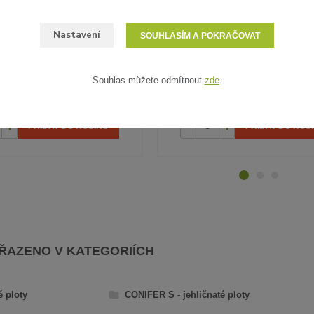
25 hodnocení
46 hodnocení
Nastavení
SOUHLASÍM A POKRAČOVAT
 PÁSKY - ČERNÉ UV, 140X3,5
STAHOVACÍ PÁSKY - ČERNÉ UV, 
MM, 100 KS
MM, 100 KS
Souhlas můžete odmítnout
zde
.
95 Kč
/
bal
79 Kč
PH
bez DPH
SKLADEM
PŘIDAT DO KOŠÍKU
PŘIDAT DO KOŠ
AŘAZENO V KATEGORIÍCH
é ploty
CONIFER S - jehličnaté ploty