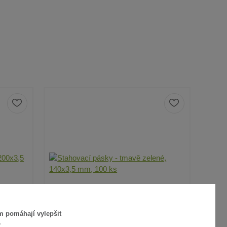
m pomáhají vylepšit
.