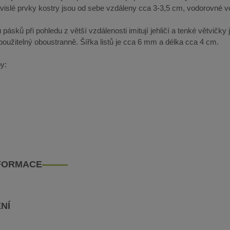
vislé prvky kostry jsou od sebe vzdáleny cca 3-3,5 cm, vodorovné v
u pásků při pohledu z větší vzdálenosti imitují jehličí a tenké větvičk
e použitelný oboustranně. Šířka listů je cca 6 mm a délka cca 4 cm.
y:
NFORMACE
NÍ