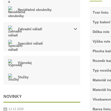
Neviditelné obrubníky
Tvar listu
Typ balení
Zahradní nářadí
Délka role
Výška role
Speciální nářadí
Plocha bal
Rozměr ba
Výprodej
Typ nosič
Služby
Materiál n
Materiál li
NOVINKY
Vícebarev
Barva listu
12.12.2025