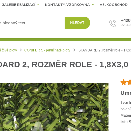
GALERIE REALIZACÍ
KONTAKTY, VZORKOVNA
VELKOOBCHOD
+420
HLEDAT
Po-Pá
 živé ploty
CONIFER S - jehličnaté ploty
STANDARD 2, rozměr role - 1,8x
ARD 2, ROZMĚR ROLE - 1,8X3,0
Umě
Tvar l
balen
Mater
listu