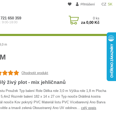
CZ
SK
Přihlášení
 721 650 359
0
ks
za
0,00 Kč
: 9:00-18:00
3,0 m
 M
Ohodnotit produkt
lý živý plot - mix jehličnanů
istu Proužek Typ balení Role Délka role 3,0 m Výška role 1,8 m Plocha
í 5,4m2 Rozměr balení 182 x 14 x 27 cm Typ nosiče Drátěná kostra
iál nosiče Kov pokrytý PVC Materiál listu PVC Vícebarevný Ano Barva
 Světle a tmavě zelená Oboustranný Ano UV odolnos...
celý popis