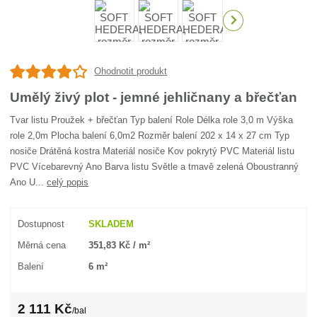
Ohodnotit produkt
Umělý živý plot - jemné jehličnany a břečťan
Tvar listu Proužek + břečťan Typ balení Role Délka role 3,0 m Výška
role 2,0m Plocha balení 6,0m2 Rozměr balení 202 x 14 x 27 cm Typ
nosiče Drátěná kostra Materiál nosiče Kov pokrytý PVC Materiál listu
PVC Vícebarevný Ano Barva listu Světle a tmavě zelená Oboustranný
Ano U...
celý popis
Dostupnost
SKLADEM
Měrná cena
351,83 Kč / m²
Balení
6 m²
2 111 Kč
/
bal