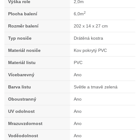
Výška role
2,0m
2
Plocha balení
6,0m
Rozměr balení
202 x 14 x 27 cm
Typ nosiče
Drátěná kostra
Materiál nosiče
Kov pokrytý PVC
Materiál listu
PVC
Vícebarevný
Ano
Barva listu
Světle a tmavě zelená
Oboustranný
Ano
UV odolnost
Ano
Mrazuvzdornost
Ano
Voděodolnost
Ano