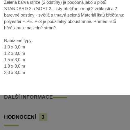
Zelená barva střiže (2 odstíny) je podobná jako u plotů
STANDARD 2 a SOFT 2. Listy břečťanu mají 2 velikosti a 2
barevné odstíny - světlá a tmavá zelená Materiál listů břečťanu:
polyester + PE. Plot je použitelný oboustranně. Příměs listů
břečťanu je na jedné straně.
Nabízené typy:
1,0 x 3,0 m
1,2 x 3,0 m
1,5 x 3,0 m
1,8 x 3,0 m
2,0 x 3,0 m
DALŠÍ INFORMACE
HODNOCENÍ
3