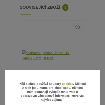
SOUVISEJÍCÍ ZBOŽÍ
5
Náš e-shop používá soubory
cookies
. Některé
z nich jsou nutné pro chod webu, některé
nám pomáhají vylepšit tento web a
25 hodnocení
zobrazovat vám takové informace, které vás
nejvíce zajímají.
STAHOVACÍ PÁSKY - ČERNÉ UV, 140X3,5
STAHOVACÍ
MM, 100 KS