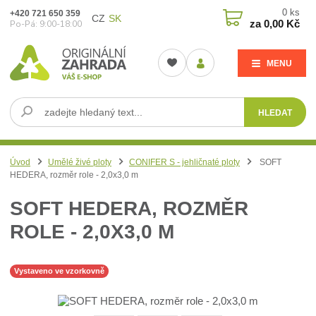
0
ks
+420 721 650 359
CZ
SK
za
0,00 Kč
Po-Pá: 9:00-18:00
MENU
HLEDAT
Úvod
Umělé živé ploty
CONIFER S - jehličnaté ploty
SOFT
HEDERA, rozměr role - 2,0x3,0 m
SOFT HEDERA, ROZMĚR
ROLE - 2,0X3,0 M
Vystaveno ve vzorkovně