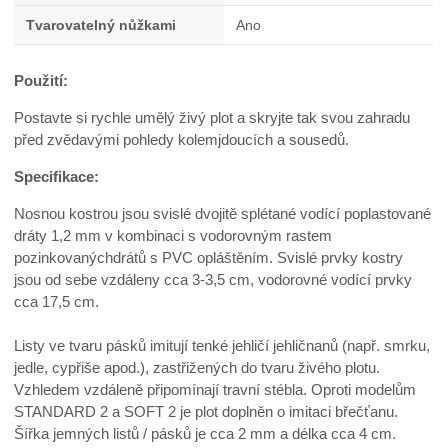
Tvarovatelný nůžkami
Ano
Použití:
Postavte si rychle umělý živý plot a skryjte tak svou zahradu
před zvědavými pohledy kolemjdoucích a sousedů.
Specifikace:
Nosnou kostrou jsou svislé dvojitě splétané vodící poplastované
dráty 1,2 mm v kombinaci s vodorovným rastem
pozinkovanýchdrátů s PVC opláštěním. Svislé prvky kostry
jsou od sebe vzdáleny cca 3-3,5 cm, vodorovné vodící prvky
cca 17,5 cm.
Listy ve tvaru pásků imitují tenké jehličí jehličnanů (např. smrku,
jedle, cypřiše apod.), zastřižených do tvaru živého plotu.
Vzhledem vzdáleně připomínají travní stébla. Oproti modelům
STANDARD 2 a SOFT 2 je plot doplněn o imitaci břečťanu.
Šířka jemných listů / pásků je cca 2 mm a délka cca 4 cm.