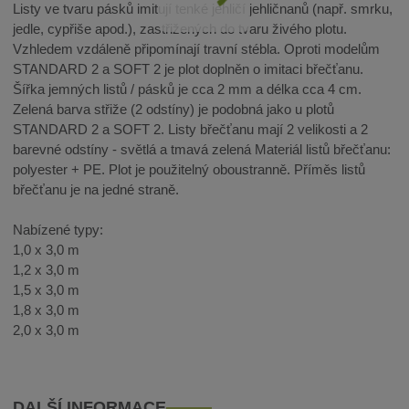
Listy ve tvaru pásků imitují tenké jehličí jehličnanů (např. smrku,
jedle, cypřiše apod.), zastřižených do tvaru živého plotu.
Vzhledem vzdáleně připomínají travní stébla. Oproti modelům
STANDARD 2 a SOFT 2 je plot doplněn o imitaci břečťanu.
Šířka jemných listů / pásků je cca 2 mm a délka cca 4 cm.
Zelená barva střiže (2 odstíny) je podobná jako u plotů
STANDARD 2 a SOFT 2. Listy břečťanu mají 2 velikosti a 2
barevné odstíny - světlá a tmavá zelená Materiál listů břečťanu:
polyester + PE. Plot je použitelný oboustranně. Příměs listů
břečťanu je na jedné straně.
Nabízené typy:
1,0 x 3,0 m
1,2 x 3,0 m
1,5 x 3,0 m
1,8 x 3,0 m
2,0 x 3,0 m
DALŠÍ INFORMACE