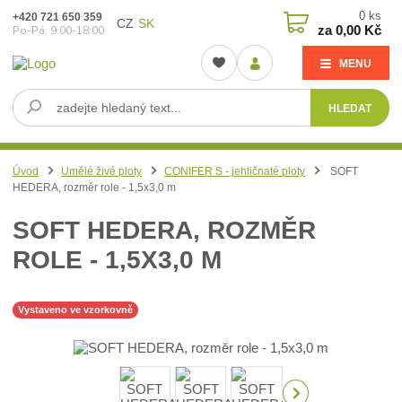
0
ks
+420 721 650 359
CZ
SK
za
0,00 Kč
Po-Pá: 9:00-18:00
MENU
HLEDAT
Úvod
Umělé živé ploty
CONIFER S - jehličnaté ploty
SOFT
HEDERA, rozměr role - 1,5x3,0 m
SOFT HEDERA, ROZMĚR
ROLE - 1,5X3,0 M
Vystaveno ve vzorkovně