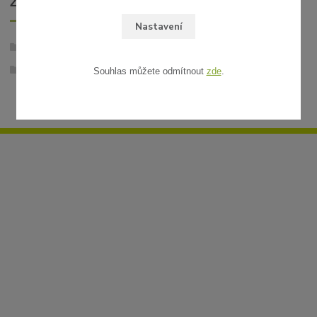
ZBOŽÍ ZAŘAZENO V KATEGORIÍCH
Nastavení
Umělé živé ploty
CONIFER S - jehličnaté ploty
Souhlas můžete odmítnout
zde
.