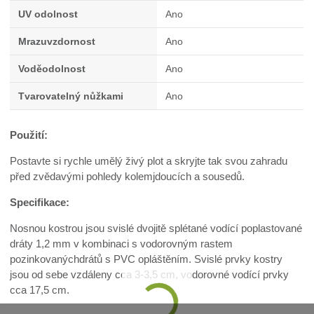
UV odolnost
Ano
Mrazuvzdornost
Ano
Voděodolnost
Ano
Tvarovatelný nůžkami
Ano
Použití:
Postavte si rychle umělý živý plot a skryjte tak svou zahradu
před zvědavými pohledy kolemjdoucích a sousedů.
Specifikace:
Nosnou kostrou jsou svislé dvojitě splétané vodící poplastované
dráty 1,2 mm v kombinaci s vodorovným rastem
pozinkovanýchdrátů s PVC opláštěním. Svislé prvky kostry
jsou od sebe vzdáleny cca 3-3,5 cm, vodorovné vodící prvky
cca 17,5 cm.