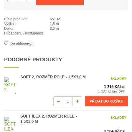
Číslo produktu:
65132
Výška:
1,5 m
Délka:
3,0 m
Hlídat cenu / dostupnost
Do oblíbených
PODOBNÉ PRODUKTY
SOFT 2, ROZMĚR ROLE - 1,5X3,0 M
SKLADEM
1 315 Kč
/
bal
1 087 Kč
bez DPH
PŘIDAT DO KOŠÍKU
SOFT ILEX 2, ROZMĚR ROLE -
SKLADEM
1,5X3,0 M
1 584 Kč
/
bal