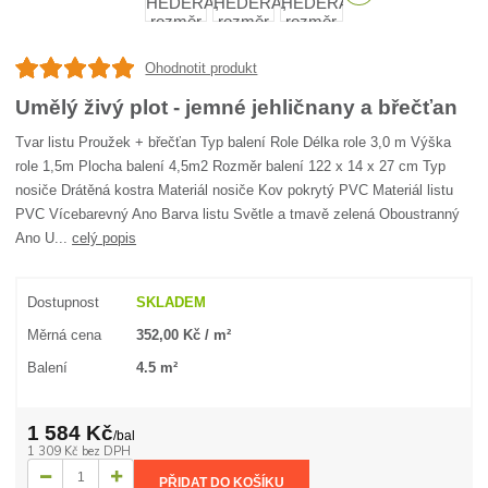
Ohodnotit produkt
Umělý živý plot - jemné jehličnany a břečťan
Tvar listu Proužek + břečťan Typ balení Role Délka role 3,0 m Výška
role 1,5m Plocha balení 4,5m2 Rozměr balení 122 x 14 x 27 cm Typ
nosiče Drátěná kostra Materiál nosiče Kov pokrytý PVC Materiál listu
PVC Vícebarevný Ano Barva listu Světle a tmavě zelená Oboustranný
Ano U...
celý popis
Dostupnost
SKLADEM
Měrná cena
352,00 Kč / m²
Balení
4.5 m²
1 584 Kč
/
bal
1 309 Kč
bez DPH
PŘIDAT DO KOŠÍKU