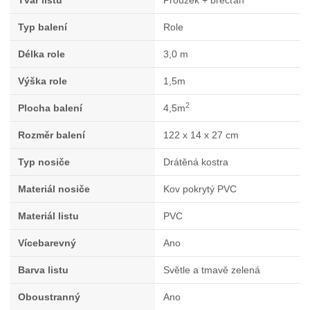
Tvar listu
Proužek + břečťan
Typ balení
Role
Délka role
3,0 m
Výška role
1,5m
2
Plocha balení
4,5m
Rozměr balení
122 x 14 x 27 cm
Typ nosiče
Drátěná kostra
Materiál nosiče
Kov pokrytý PVC
Materiál listu
PVC
Vícebarevný
Ano
Barva listu
Světle a tmavě zelená
Oboustranný
Ano