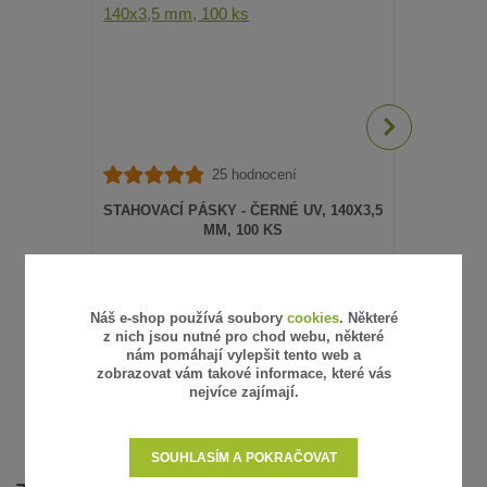
25 hodnocení
STAHOVACÍ PÁSKY - ČERNÉ UV, 140X3,5
STAHOVACÍ
MM, 100 KS
70 Kč
95 Kč
/
bal
/
bal
58 Kč
79 Kč
bez DPH
bez 
SKLADEM
Náš e-shop používá soubory
cookies
. Některé
PŘIDAT DO KOŠÍKU
z nich jsou nutné pro chod webu, některé
nám pomáhají vylepšit tento web a
zobrazovat vám takové informace, které vás
nejvíce zajímají.
SOUHLASÍM A POKRAČOVAT