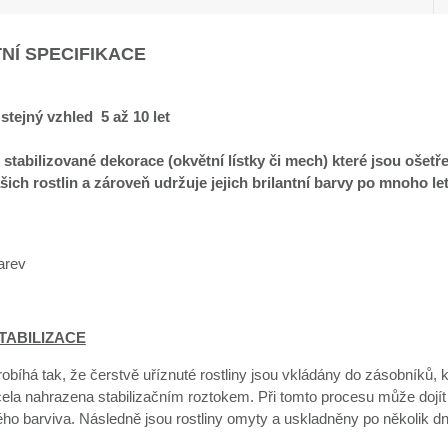
NÍ SPECIFIKACE
 stejný vzhled 5 až 10 let
 stabilizované dekorace (okvětní lístky či mech) které jsou ošetř
šich rostlin a zároveň udržuje jejich brilantní barvy po mnoho le
arev
TABILIZACE
robíhá tak, že čerstvě uříznuté rostliny jsou vkládány do zásobníků, 
cela nahrazena stabilizačním roztokem. Při tomto procesu může dojít
ého barviva. Následně jsou rostliny omyty a uskladněny po několik d