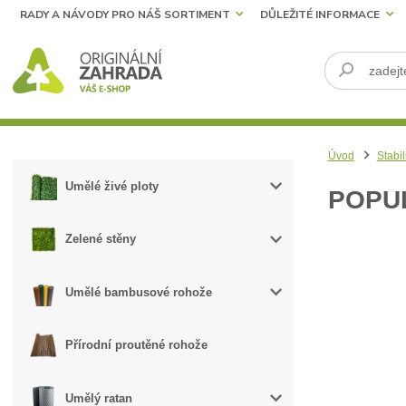
RADY A NÁVODY PRO NÁŠ SORTIMENT
DŮLEŽITÉ INFORMACE
Úvod
Stabil
Umělé živé ploty
POPU
Zelené stěny
Umělé bambusové rohože
Přírodní proutěné rohože
Umělý ratan