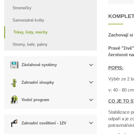
Stromečky
KOMPLET
Samostatné květy
Trávy, listy, mechy
Zachovají si
Stromy, keře, palmy
Pravé "živé"
čerstvost na
Závlahové systémy
POPIS:
Výběr ze 2 b
Zahradní sloupky
v: 40 - 80 cm
Vodní program
CO JE TO S
Stabilizace p
odpaří a je z
Zahradní osvětlení - 12V
potravinářsk