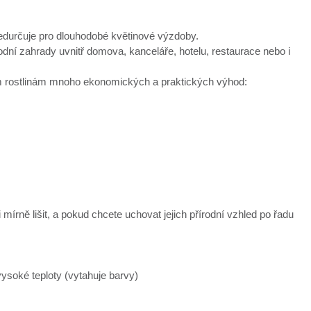
předurčuje pro dlouhodobé květinové výzdoby.
í zahrady uvnitř domova, kanceláře, hotelu, restaurace nebo i
vým rostlinám mnoho ekonomických a praktických výhod:
mírně lišit, a pokud chcete uchovat jejich přírodní vzhled po řadu
ysoké teploty (vytahuje barvy)