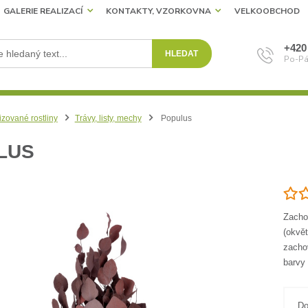
GALERIE REALIZACÍ
KONTAKTY, VZORKOVNA
VELKOOBCHOD
+420
HLEDAT
Po-Pá
izované rostliny
Trávy, listy, mechy
Populus
LUS
Zachov
(okvět
zachov
barvy
Do