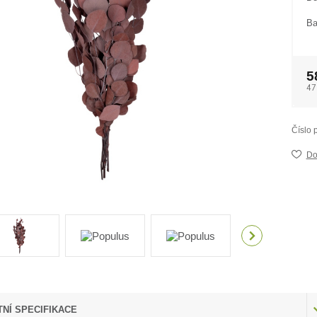
Ba
5
47
Číslo 
Do
NÍ SPECIFIKACE