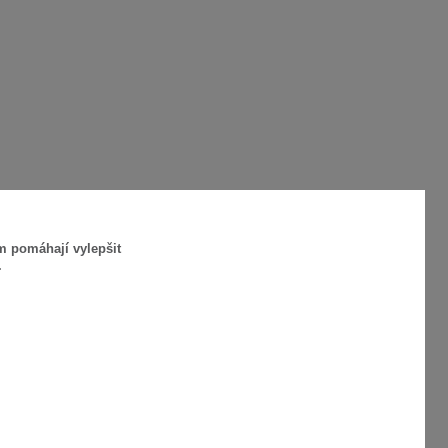
m pomáhají vylepšit
.