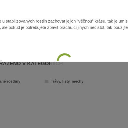
u stabilizovaných rostlin zachovat jejich “věčnou“ krásu, tak je umis
ale pokud je potřebujete zbavit prachu,či jiných nečistot, tak použijt
AŘAZENO V KATEGORIÍCH
ané rostliny
Trávy, listy, mechy