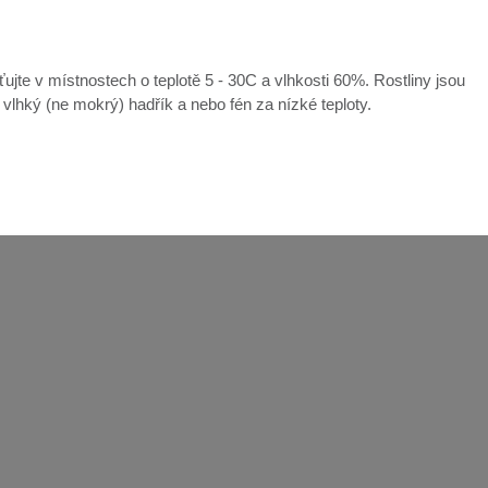
ťujte v místnostech o teplotě 5 - 30C a vlhkosti 60%. Rostliny jsou
e vlhký (ne mokrý) hadřík a nebo fén za nízké teploty.