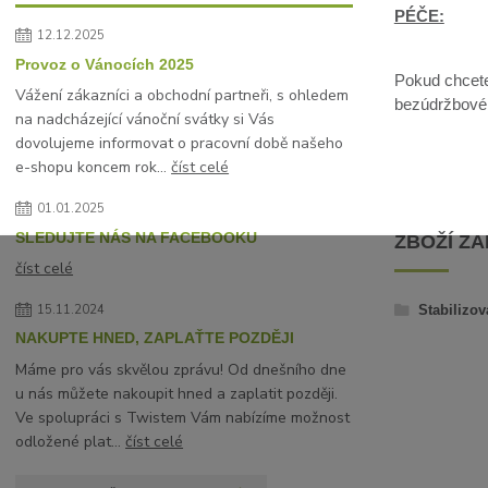
PÉČE:
12.12.2025
Provoz o Vánocích 2025
Pokud chcete 
Vážení zákazníci a obchodní partneři, s ohledem
bezúdržbové, 
na nadcházející vánoční svátky si Vás
dovolujeme informovat o pracovní době našeho
e-shopu koncem rok...
číst celé
01.01.2025
SLEDUJTE NÁS NA FACEBOOKU
ZBOŽÍ Z
číst celé
15.11.2024
Stabilizov
NAKUPTE HNED, ZAPLAŤTE POZDĚJI
Máme pro vás skvělou zprávu! Od dnešního dne
u nás můžete nakoupit hned a zaplatit později.
Ve spolupráci s Twistem Vám nabízíme možnost
odložené plat...
číst celé