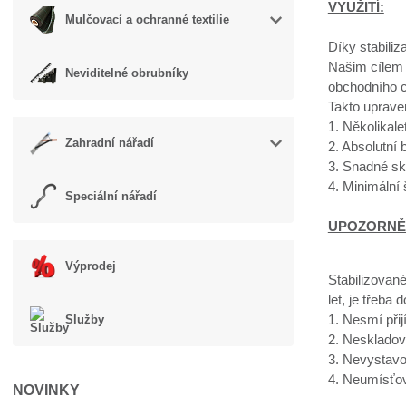
VYUŽITÍ:
Mulčovací a ochranné textilie
Díky stabiliz
Našim cílem 
Neviditelné obrubníky
obchodního c
Takto uprave
1. Několikal
Zahradní nářadí
2. Absolutní
3. Snadné sk
4. Minimální
Speciální nářadí
UPOZORNĚ
Výprodej
Stabilizované
let, je třeba 
1. Nesmí přij
Služby
2. Neskladov
3. Nevystavo
4. Neumísťov
NOVINKY