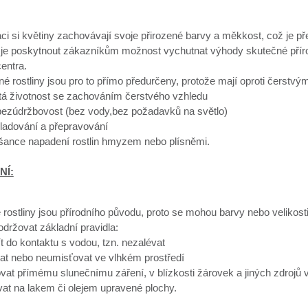
aci si květiny zachovávají svoje přirozené barvy a měkkost, což je 
je poskytnout zákazníkům možnost vychutnat výhody skutečné přírodn
entra.
né rostliny jsou pro to přímo předurčeny, protože mají oproti čerst
etá životnost se zachováním čerstvého vzhledu
 bezúdržbovost (bez vody,bez požadavků na světlo)
ladování a přepravování
 šance napadení rostlin hmyzem nebo plísněmi.
NÍ:
 rostliny jsou přírodního původu, proto se mohou barvy nebo velikosti 
dodržovat základní pravidla:
ít do kontaktu s vodou, tzn. nezalévat
at nebo neumisťovat ve vlhkém prostředí
vat přímému slunečnímu záření, v blízkosti žárovek a jiných zdrojů v
at na lakem či olejem upravené plochy.