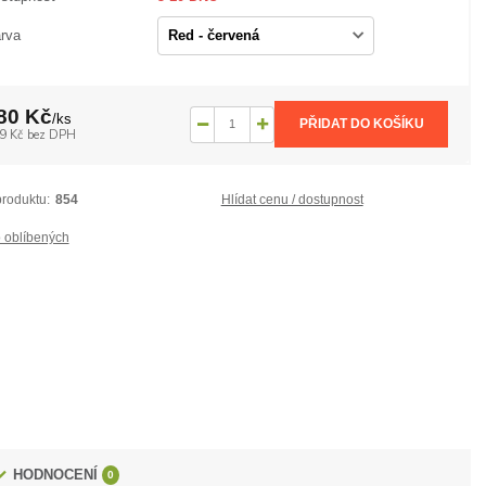
rva
80 Kč
/
ks
PŘIDAT DO KOŠÍKU
9 Kč
bez DPH
produktu:
854
Hlídat cenu / dostupnost
 oblíbených
HODNOCENÍ
0