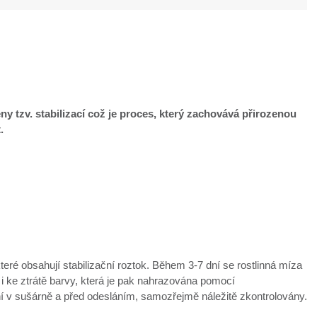
eny tzv. stabilizací což je proces, který zachovává přirozenou
t.
které obsahují stabilizační roztok. Během 3-7 dní se rostlinná míza
 i ke ztrátě barvy, která je pak nahrazována pomocí
ní v sušárně a před odesláním, samozřejmě náležitě zkontrolovány.