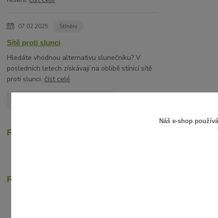
07.02.2025
Stínění
Sítě proti slunci
Hledáte vhodnou alternativu slunečníku? V
posledních letech získávají na oblibě stínící sítě
proti slunci.
číst celé
Zobrazit všechny články
Náš e-shop použív
Recenze zákazníků
Rychlé online platby