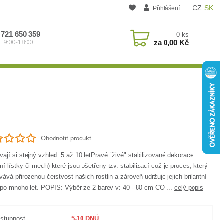
CZ
SK
Přihlášení
 721 650 359
0
ks
za
0,00 Kč
: 9:00-18:00
Ohodnotit produkt
ají si stejný vzhled 5 až 10 letPravé "živé" stabilizované dekorace
ní lístky či mech) které jsou ošetřeny tzv. stabilizací což je proces, který
ává přirozenou čerstvost našich rostlin a zároveň udržuje jejich brilantní
 po mnoho let. POPIS: Výběr ze 2 barev v: 40 - 80 cm CO ...
celý popis
stupnost
5-10 DNŮ