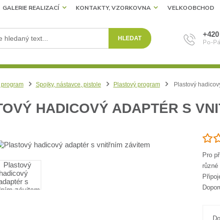
GALERIE REALIZACÍ
KONTAKTY, VZORKOVNA
VELKOOBCHOD
+420
HLEDAT
Po-Pá
 program
Spojky, nástavce, pistole
Plastový program
Plastový hadicový
OVÝ HADICOVÝ ADAPTÉR S VNI
Pro p
různé 
Připo
Doporu
Do