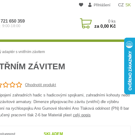
CZ
SK
Přihlášení
 721 650 359
0
ks
za
0,00 Kč
: 9:00-18:00
 adaptér s vnitřním závitem
TŘNÍM ZÁVITEM
Ohodnotit produkt
řipojení zahradních hadic s hadicovými spojkami, zahradními kohouty nebo
závitové armatury. Dimenze připojovacího závitu (vnitřní) dle výběru
jení na rychlospojku Ano Gumové těsnění Ano Tlaková odolnost (PN) 8 bar
čený pracovní tlak 2-6 bar Materiál plast
celý popis
stupnost
SKLADEM