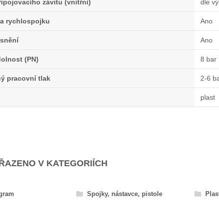
ipojovacího závitu (vnitřní)
dle v
na rychlospojku
Ano
snění
Ano
olnost (PN)
8 bar
 pracovní tlak
2-6 b
plast
AŘAZENO V KATEGORIÍCH
ogram
Spojky, nástavce, pistole
Plas