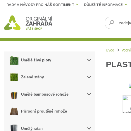
RADY A NÁVODY PRO NÁŠ SORTIMENT
DŮLEŽITÉ INFORMACE
Úvod
Vodní
Umělé živé ploty
PLAST
Zelené stěny
Umělé bambusové rohože
Přírodní proutěné rohože
Umělý ratan