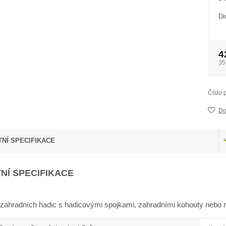
Di
4
35
Číslo 
Do
NÍ SPECIFIKACE
NÍ SPECIFIKACE
í zahradních hadic s hadicovými spojkami, zahradními kohouty nebo 