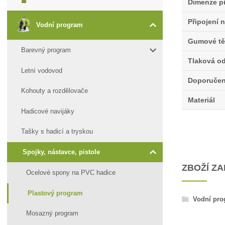
Dimenze př
Připojení 
Vodní program
Gumové tě
Barevný program
Tlaková od
Letní vodovod
Doporučený
Kohouty a rozdělovače
Materiál
Hadicové navijáky
Tašky s hadicí a tryskou
Spojky, nástavce, pistole
ZBOŽÍ Z
Ocelové spony na PVC hadice
Plastový program
Vodní pr
Mosazný program