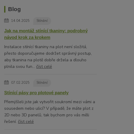
Blog
14.04.2025
Stínění
Jak na montáž stínící tkaniny: podrobný
návod krok za krokem
Instalace stínící tkaniny na plot není složitá,
přesto doporučujeme dodržet správný postup,
aby tkanina na plotě dobře držela a dlouho
plnila svou fun...
číst celé
07.02.2025
Stínění
Stínící pásy pro plotové panely
Přemýšleli jste jak vytvořit soukromí mezi vámi a
sousedem nebo ulicí? V případě, že máte plot z
2D nebo 3D panelů, tak bychom pro vás měli
řešení.
číst celé