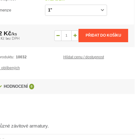
menze
2 Kč
/
ks
PŘIDAT DO KOŠÍKU
 Kč
bez DPH
produktu:
10032
Hlídat cenu / dostupnost
 oblíbených
HODNOCENÍ
0
různé závitové armatury.