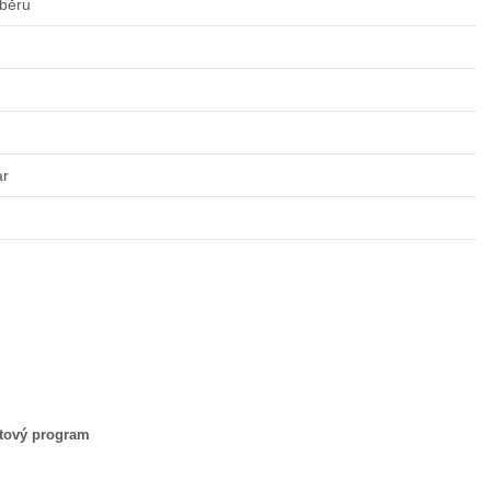
ýběru
ar
tový program