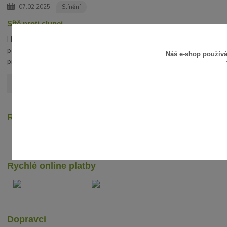
07.02.2025
Stínění
Sítě proti slunci
Hledáte vhodnou alternativu slunečníku? V
posledních letech získávají na oblibě stínící sítě
Náš e-shop použív
proti slunci.
číst celé
Zobrazit všechny články
Recenze zákazníků
Rychlé online platby
Dopravci