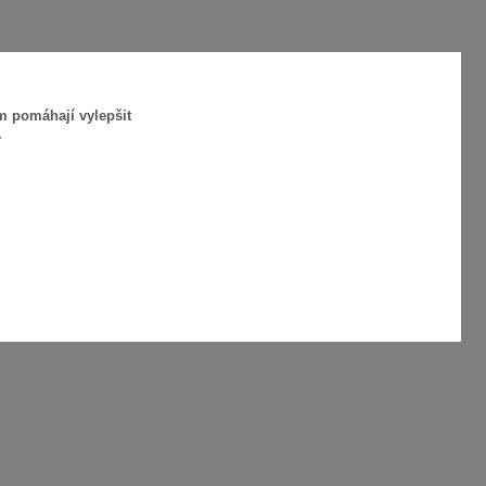
m pomáhají vylepšit
.