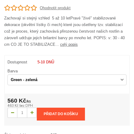
Ohodnotit produkt
Zachovají si stejný vzhled 5 až 10 letPravé "živé" stabilizované
dekorace (okvětní lístky či mech) které jsou ošetřeny tzv. stabilizací
což je proces, který zachovává přirozenou čerstvost našich rostlin a
zároveň udržuje jejich brilantní barvy po mnoho let. POPIS: v: 30 - 40
cm CO JE TO STABILIZACE...
celý popis
Dostupnost
5-10 DNŮ
Barva
560 Kč
/
ks
463 Kč
bez DPH
PŘIDAT DO KOŠÍKU