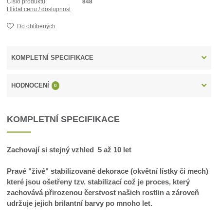
Číslo produktu:
848
Hlídat cenu / dostupnost
Do oblíbených
KOMPLETNÍ SPECIFIKACE
HODNOCENÍ
0
KOMPLETNÍ SPECIFIKACE
Zachovají si stejný vzhled 5 až 10 let
Pravé "živé" stabilizované dekorace (okvětní lístky či mech)
které jsou ošetřeny tzv. stabilizací což je proces, který
zachovává přirozenou čerstvost našich rostlin a zároveň
udržuje jejich brilantní barvy po mnoho let.