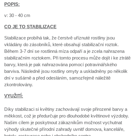
POPIS:
v: 30 - 40 cm
CO JE TO STABILIZACE
Stabilizace probíhá tak, že čerstvě uříznuté rostliny jsou
vkládány do zásobníků, které obsahují stabilizační roztok.
Během 3-7 dní se rostlinná míza odpaří a je zcela nahrazena
stabilizačním roztokem. Při tomto procesu může dojít i ke ztrátě
barvy, která je pak nahrazována pomocí potravinářského
barviva. Následně jsou rostliny omyty a uskladněny po několik
dní v sušárně a před odesláním, samozřejmě náležitě
zkontrolovány.
VYUŽITÍ:
Díky stabilizaci si květiny zachovávají svoje přirozené barvy a
měkkost, což je předurčuje pro dlouhodobé květinové výzdoby.
Našim cílem je poskytnout zákazníkům možnost vychutnat
výhody skutečné přírodní zahrady uvnitř domova, kanceláře,
hotelu, restaurace nebo i obchodního centra.