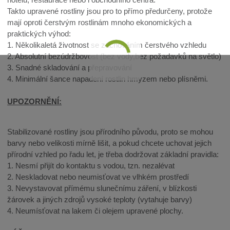
Takto upravené rostliny jsou pro to přímo předurčeny, protože
mají oproti čerstvým rostlinám mnoho ekonomických a
praktických výhod:
1. Několikaletá životnost se zachováním čerstvého vzhledu
2. Absolutní bezúdržbovost (bez vody,bez požadavků na světlo)
3. Snadné skladování a přepravování
4. Minimální šance napadení rostlin hmyzem nebo plísněmi.
UPOZORNĚNÍ:
Stabilizované rostliny jsou přírodního původu, proto se mohou
barvy nebo velikosti mírně lišit, a pokud chcete uchovat jejich
přírodní vzhled po řadu let, je třeba dodržovat základní pravidla:
1. Nesmí přijít do kontaktu s vodou, tzn. nezalévat
2. Neskladovat nebo neumisťovat ve vlhkém prostředí
3. Nevystavovat přímému slunečnímu záření, v blízkosti
žárovek a jiných zdrojů vysoké teploty (vytahuje barvy)
4. Neumísťovat na lakem či olejem upravené plochy.