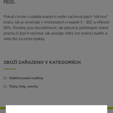
PÉČE:
Pokud chcete u stabilizovaných rostlin zachovat jejich “věčnou“
krásu, tak je umisťujte v místnostech o teplotě 5 - 30C a vlhkosti
60%. Rostliny jsou bezúdržbové, ale pokud je potřebujete zbavit
prachu,či jiných nečistot, tak použijte vlhký (ne mokrý) hadřík a
nebo fén za nízké teploty.
ZBOŽÍ ZAŘAZENO V KATEGORIÍCH
Stabilizované rostliny
Trávy, listy, mechy