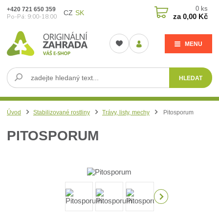
0
ks
+420 721 650 359
CZ
SK
za
0,00 Kč
Po-Pá: 9:00-18:00
MENU
HLEDAT
Úvod
Stabilizované rostliny
Trávy, listy, mechy
Pitosporum
PITOSPORUM