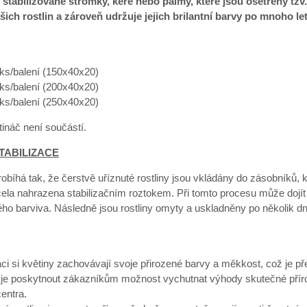
 stabilizované stromky, keře nebo palmy, které jsou ošetřeny tzv.
šich rostlin a zároveň udržuje jejich brilantní barvy po mnoho le
 ks/balení (150x40x20)
 ks/balení (200x40x20)
 ks/balení (250x40x20)
ináč není součástí.
TABILIZACE
robíhá tak, že čerstvě uříznuté rostliny jsou vkládány do zásobníků, 
cela nahrazena stabilizačním roztokem. Při tomto procesu může dojít
ého barviva. Následně jsou rostliny omyty a uskladněny po několik d
aci si květiny zachovávají svoje přirozené barvy a měkkost, což je 
je poskytnout zákazníkům možnost vychutnat výhody skutečné přírodn
entra.