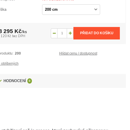
ška
8 295 Kč
/
ks
PŘIDAT DO KOŠÍKU
 120 Kč
bez DPH
produktu:
200
Hlídat cenu / dostupnost
 oblíbených
HODNOCENÍ
0