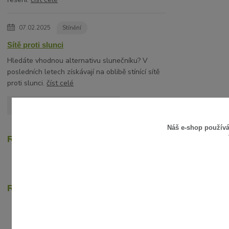
07.02.2025
Stínění
Sítě proti slunci
Hledáte vhodnou alternativu slunečníku? V
posledních letech získávají na oblibě stínící sítě
proti slunci.
číst celé
Zobrazit všechny články
Náš e-shop použív
Recenze zákazníků
Rychlé online platby