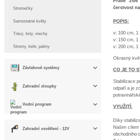
Pravé "živé"
čerstvost na
Stromečky
POPIS:
Samostatné květy
v: 100 cm, 1
Trávy, listy, mechy
v: 150 cm, 1
v: 200 cm, 1
Stromy, keře, palmy
Okrasný květ
Závlahové systémy
CO JE TO S
Stabilizace p
Zahradní sloupky
odpaří a je z
potravinářsk
Vodní program
VYUŽITÍ:
Díky stabiliz
Našim cílem 
Zahradní osvětlení - 12V
obchodního c