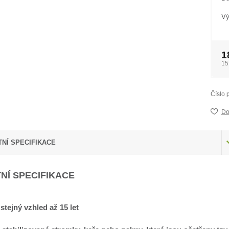
Vý
1
15
Číslo 
Do
NÍ SPECIFIKACE
NÍ SPECIFIKACE
 stejný vzhled až 15 let