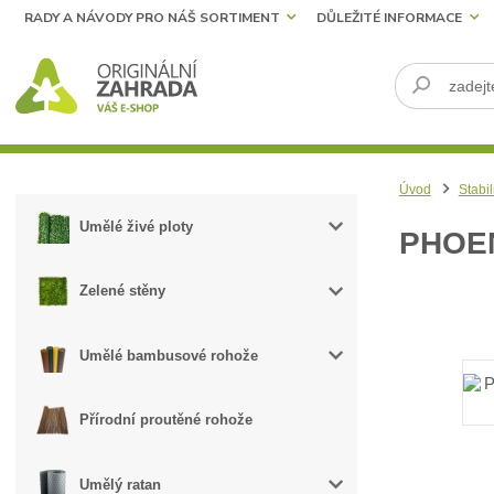
RADY A NÁVODY PRO NÁŠ SORTIMENT
DŮLEŽITÉ INFORMACE
Úvod
Stabil
Umělé živé ploty
PHOE
Zelené stěny
Umělé bambusové rohože
Přírodní proutěné rohože
Umělý ratan