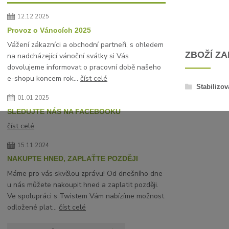
12.12.2025
Provoz o Vánocích 2025
Vážení zákazníci a obchodní partneři, s ohledem
ZBOŽÍ Z
na nadcházející vánoční svátky si Vás
dovolujeme informovat o pracovní době našeho
e-shopu koncem rok...
číst celé
Stabilizov
01.01.2025
SLEDUJTE NÁS NA FACEBOOKU
číst celé
15.11.2024
NAKUPTE HNED, ZAPLAŤTE POZDĚJI
Máme pro vás skvělou zprávu! Od dnešního dne
u nás můžete nakoupit hned a zaplatit později.
Ve spolupráci s Twistem Vám nabízíme možnost
odložené plat...
číst celé