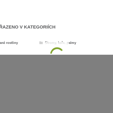
AŘAZENO V KATEGORIÍCH
ané rostliny
Stromy, keře, palmy