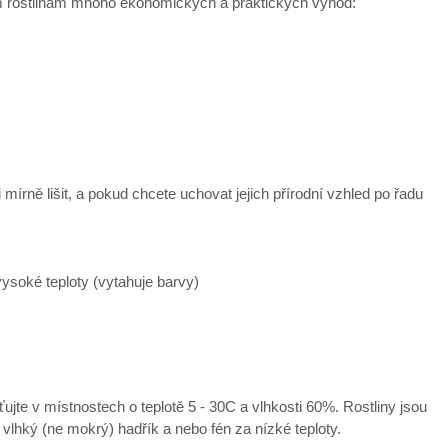
vým rostlinám mnoho ekonomických a praktických výhod:
mírně lišit, a pokud chcete uchovat jejich přírodní vzhled po řadu
ysoké teploty (vytahuje barvy)
ťujte v místnostech o teplotě 5 - 30C a vlhkosti 60%. Rostliny jsou
e vlhký (ne mokrý) hadřík a nebo fén za nízké teploty.