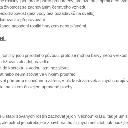
né rostliny jsou pro to přímo předurčeny, protože mají oproti čerst
etá životnost se zachováním čerstvého vzhledu
 bezúdržbovost (bez vody,bez požadavků na světlo)
ladování a přepravování
 šance napadení rostlin hmyzem nebo plísněmi.
NÍ:
 rostliny jsou přírodního původu, proto se mohou barvy nebo velikosti 
dodržovat základní pravidla:
ít do kontaktu s vodou, tzn. nezalévat
at nebo neumisťovat ve vlhkém prostředí
vat přímému slunečnímu záření, v blízkosti žárovek a jiných zdrojů v
at na lakem či olejem upravené plochy.
u stabilizovaných rostlin zachovat jejich “věčnou“ krásu, tak je umis
ale pokud je potřebujete zbavit prachu,či jiných nečistot, tak použijt