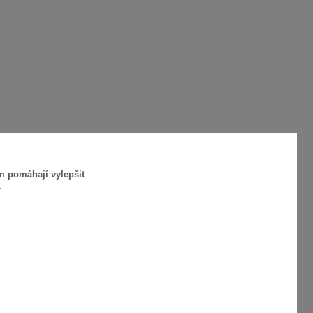
m pomáhají vylepšit
.