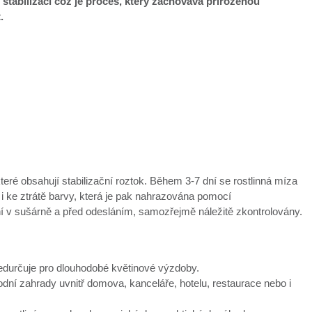
 stabilizací což je proces, který zachovává přirozenou
t.
které obsahují stabilizační roztok. Během 3-7 dní se rostlinná míza
 i ke ztrátě barvy, která je pak nahrazována pomocí
ní v sušárně a před odesláním, samozřejmě náležitě zkontrolovány.
předurčuje pro dlouhodobé květinové výzdoby.
í zahrady uvnitř domova, kanceláře, hotelu, restaurace nebo i