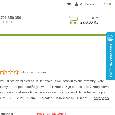
CZ
SK
Přihlášení
 721 650 359
0
ks
za
0,00 Kč
: 9:00-18:00
Ohodnotit produkt
ají si stejný vzhled až 15 letPravé "živé" stabilizované stromky, keře
almy, které jsou ošetřeny tzv. stabilizací což je proces, který zachovává
enou čerstvost našich rostlin a zároveň udržuje jejich brilantní barvy po
 let. POPIS: v: 100 cm, 1 ks/balení (150x40x20)v: 150 cm, ...
celý popis
stupnost
NA OBJEDNÁVKU