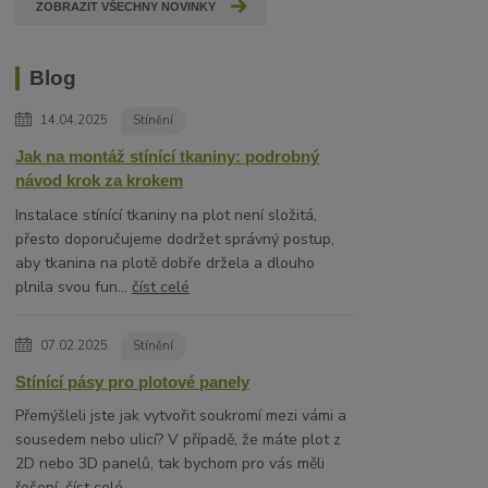
ZOBRAZIT VŠECHNY NOVINKY
Blog
14.04.2025
Stínění
Jak na montáž stínící tkaniny: podrobný
návod krok za krokem
Instalace stínící tkaniny na plot není složitá,
přesto doporučujeme dodržet správný postup,
aby tkanina na plotě dobře držela a dlouho
plnila svou fun...
číst celé
07.02.2025
Stínění
Stínící pásy pro plotové panely
Přemýšleli jste jak vytvořit soukromí mezi vámi a
sousedem nebo ulicí? V případě, že máte plot z
2D nebo 3D panelů, tak bychom pro vás měli
řešení.
číst celé