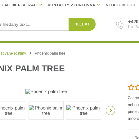
GALERIE REALIZACÍ
KONTAKTY, VZORKOVNA
VELKOOBCHOD
+420
HLEDAT
Po-Pá
izované rostliny
Phoenix palm tree
NIX PALM TREE
Zachov
nebo p
přiroz
mnoho
Do