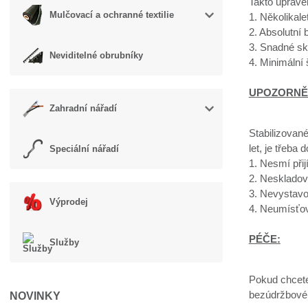
Takto uprave
Mulčovací a ochranné textilie
1. Několikal
2. Absolutní
3. Snadné sk
Neviditelné obrubníky
4. Minimální
UPOZORNĚ
Zahradní nářadí
Stabilizované
let, je třeba 
Speciální nářadí
1. Nesmí přij
2. Neskladov
3. Nevystavo
Výprodej
4. Neumísťov
PÉČE:
Služby
Pokud chcete 
bezúdržbové, 
NOVINKY