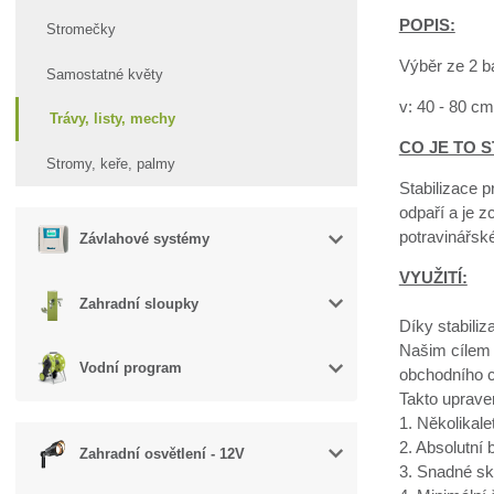
POPIS:
Stromečky
Výběr ze 2 b
Samostatné květy
v: 40 - 80 cm
Trávy, listy, mechy
CO JE TO S
Stromy, keře, palmy
Stabilizace p
odpaří a je z
potravinářsk
Závlahové systémy
VYUŽITÍ:
Zahradní sloupky
Díky stabiliz
Našim cílem 
Vodní program
obchodního c
Takto uprave
1. Několikal
2. Absolutní
Zahradní osvětlení - 12V
3. Snadné sk