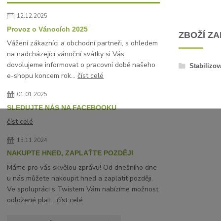
12.12.2025
Provoz o Vánocích 2025
ZBOŽÍ Z
Vážení zákazníci a obchodní partneři, s ohledem
na nadcházející vánoční svátky si Vás
dovolujeme informovat o pracovní době našeho
Stabilizov
e-shopu koncem rok...
číst celé
01.01.2025
SLEDUJTE NÁS NA FACEBOOKU
číst celé
15.11.2024
NAKUPTE HNED, ZAPLAŤTE POZDĚJI
Máme pro vás skvělou zprávu! Od dnešního dne
u nás můžete nakoupit hned a zaplatit později.
Ve spolupráci s Twistem Vám nabízíme možnost
odložené plat...
číst celé