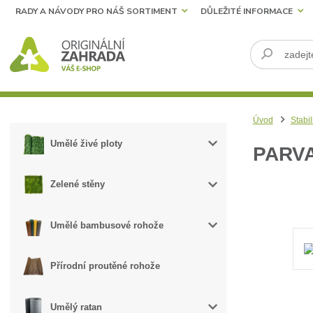
RADY A NÁVODY PRO NÁŠ SORTIMENT
DŮLEŽITÉ INFORMACE
Úvod
Stabil
Umělé živé ploty
PARV
Zelené stěny
Umělé bambusové rohože
Přírodní proutěné rohože
Umělý ratan