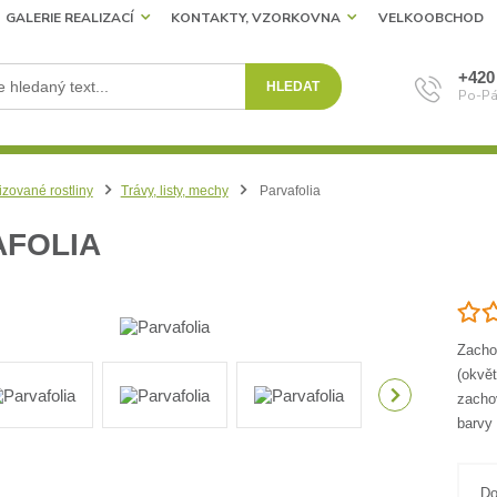
GALERIE REALIZACÍ
KONTAKTY, VZORKOVNA
VELKOOBCHOD
+420
HLEDAT
Po-Pá
izované rostliny
Trávy, listy, mechy
Parvafolia
AFOLIA
Zachov
(okvět
zachov
barvy
Do