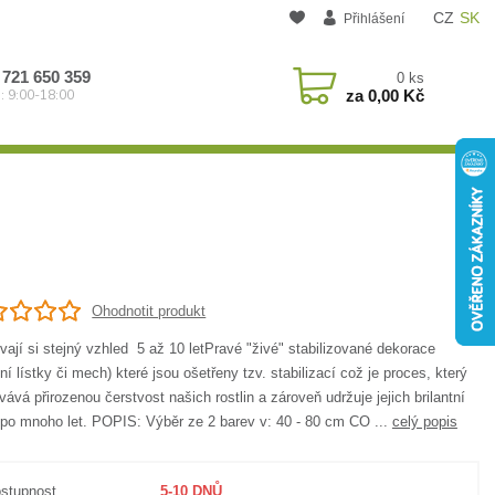
CZ
SK
Přihlášení
 721 650 359
0
ks
za
0,00 Kč
: 9:00-18:00
Ohodnotit produkt
ají si stejný vzhled 5 až 10 letPravé "živé" stabilizované dekorace
ní lístky či mech) které jsou ošetřeny tzv. stabilizací což je proces, který
ává přirozenou čerstvost našich rostlin a zároveň udržuje jejich brilantní
 po mnoho let. POPIS: Výběr ze 2 barev v: 40 - 80 cm CO ...
celý popis
stupnost
5-10 DNŮ