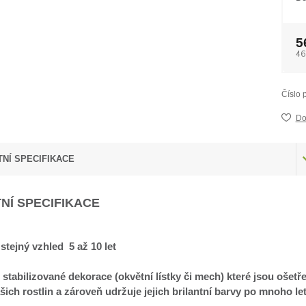
5
46
Číslo 
Do
NÍ SPECIFIKACE
NÍ SPECIFIKACE
 stejný vzhled 5 až 10 let
 stabilizované dekorace (okvětní lístky či mech) které jsou ošetř
šich rostlin a zároveň udržuje jejich brilantní barvy po mnoho le