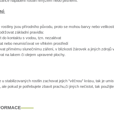
 šance napadení rostlin hmyzem nebo plísněmi.
NÍ:
 rostliny jsou přírodního původu, proto se mohou barvy nebo velikosti 
dodržovat základní pravidla:
ít do kontaktu s vodou, tzn. nezalévat
at nebo neumisťovat ve vlhkém prostředí
vat přímému slunečnímu záření, v blízkosti žárovek a jiných zdrojů v
at na lakem či olejem upravené plochy.
u stabilizovaných rostlin zachovat jejich “věčnou“ krásu, tak je umis
ale pokud je potřebujete zbavit prachu,či jiných nečistot, tak použijt
NFORMACE