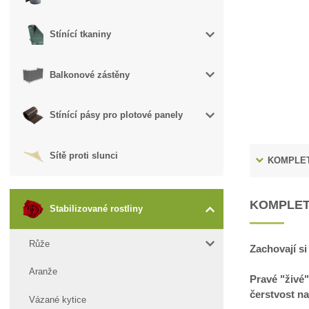
Stínící tkaniny
Balkonové zástěny
Stínící pásy pro plotové panely
Sítě proti slunci
KOMPLET
KOMPLET
Stabilizované rostliny
Růže
Zachovají si
Aranže
Pravé "živé"
čerstvost na
Vázané kytice