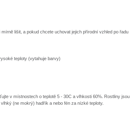
mírně lišit, a pokud chcete uchovat jejich přírodní vzhled po řadu
ysoké teploty (vytahuje barvy)
ťujte v místnostech o teplotě 5 - 30C a vlhkosti 60%. Rostliny jsou
e vlhký (ne mokrý) hadřík a nebo fén za nízké teploty.