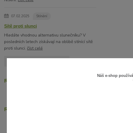
07.02.2025
Stínění
Sítě proti slunci
Hledáte vhodnou alternativu slunečníku? V
posledních letech získávají na oblibě stínící sítě
proti slunci.
číst celé
Zobrazit všechny články
Náš e-shop použív
Recenze zákazníků
Rychlé online platby