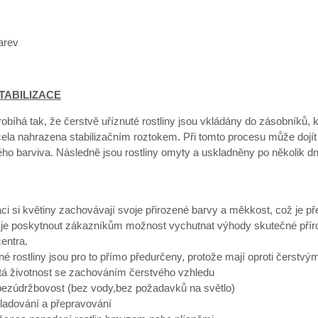
arev
TABILIZACE
robíhá tak, že čerstvě uříznuté rostliny jsou vkládány do zásobníků, 
cela nahrazena stabilizačním roztokem. Při tomto procesu může dojít
ého barviva. Následně jsou rostliny omyty a uskladněny po několik d
aci si květiny zachovávají svoje přirozené barvy a měkkost, což je 
je poskytnout zákazníkům možnost vychutnat výhody skutečné přírodn
entra.
né rostliny jsou pro to přímo předurčeny, protože mají oproti čerst
etá životnost se zachováním čerstvého vzhledu
 bezúdržbovost (bez vody,bez požadavků na světlo)
ladování a přepravování