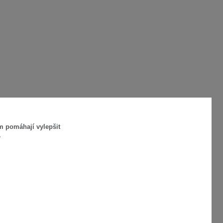
m pomáhají vylepšit
.