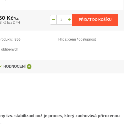
60 Kč
/
ks
PŘIDAT DO KOŠÍKU
3 Kč
bez DPH
produktu:
856
Hlídat cenu / dostupnost
 oblíbených
HODNOCENÍ
0
eny tzv. stabilizací což je proces, který zachovává přirozenou
t.