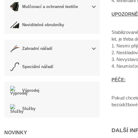
4. Minimální
Mulčovací a ochranné textilie
UPOZORNĚ
Neviditelné obrubníky
Stabilizované
let, je třeba 
1. Nesmí přij
Zahradní nářadí
2. Neskladov
3. Nevystavo
4. Neumísťov
Speciální nářadí
PÉČE:
Výprodej
Pokud chcete 
bezúdržbové, 
Služby
DALŠÍ I
NOVINKY