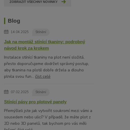
ZOBRAZIT VŠECHNY NOVINKY
Blog
14.04.2025
Stínění
Jak na montáž stínící tkaniny: podrobný
návod krok za krokem
Instalace stínící tkaniny na plot není složitá,
přesto doporučujeme dodržet správný postup,
aby tkanina na plotě dobře držela a dlouho
plnila svou fun...
číst celé
07.02.2025
Stínění
Stínící pásy pro plotové panely
Přemýšleli jste jak vytvořit soukromí mezi vámi a
sousedem nebo ulicí? V případě, že máte plot z
2D nebo 3D panelů, tak bychom pro vás měli
řešení.
číst celé