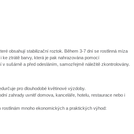
které obsahují stabilizační roztok. Během 3-7 dní se rostlinná míza
 i ke ztrátě barvy, která je pak nahrazována pomocí
ní v sušárně a před odesláním, samozřejmě náležitě zkontrolovány.
předurčuje pro dlouhodobé květinové výzdoby.
í zahrady uvnitř domova, kanceláře, hotelu, restaurace nebo i
vým rostlinám mnoho ekonomických a praktických výhod: