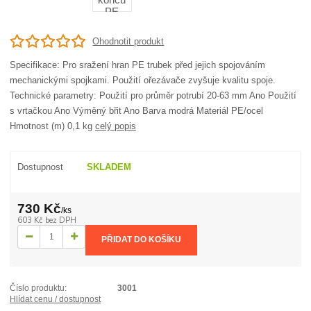
Ohodnotit produkt
Specifikace: Pro sražení hran PE trubek před jejich spojováním
mechanickými spojkami. Použití ořezávače zvyšuje kvalitu spoje.
Technické parametry: Použití pro průměr potrubí 20-63 mm Ano Použití
s vrtačkou Ano Výměný břit Ano Barva modrá Materiál PE/ocel
Hmotnost (m) 0,1 kg
celý popis
Dostupnost
SKLADEM
730 Kč
/
ks
603 Kč
bez DPH
PŘIDAT DO KOŠÍKU
Číslo produktu:
3001
Hlídat cenu / dostupnost