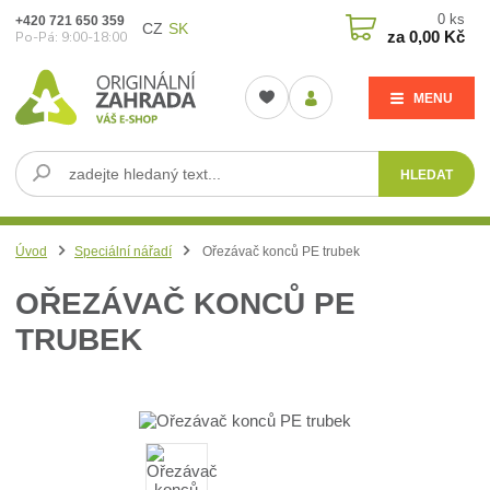
0
ks
+420 721 650 359
CZ
SK
za
0,00 Kč
Po-Pá: 9:00-18:00
MENU
HLEDAT
Úvod
Speciální nářadí
Ořezávač konců PE trubek
OŘEZÁVAČ KONCŮ PE
TRUBEK