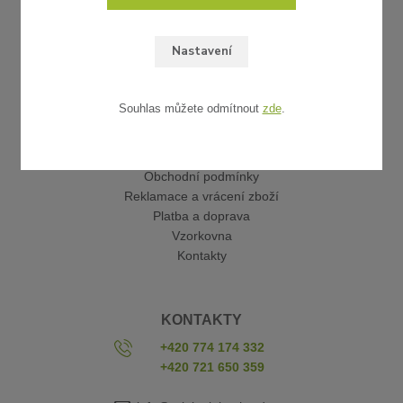
Nastavení
Souhlas můžete odmítnout
zde
.
UŽITEČNÉ ODKAZY
Obchodní podmínky
Reklamace a vrácení zboží
Platba a doprava
Vzorkovna
Kontakty
KONTAKTY
+420 774 174 332
+420 721 650 359