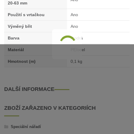
20-63 mm
Použití s vrtačkou
Ano
Výměný břit
Ano
Barva
modrá
Materiál
PE/ocel
Hmotnost (m)
0,1 kg
DALŠÍ INFORMACE
ZBOŽÍ ZAŘAZENO V KATEGORIÍCH
Speciální nářadí