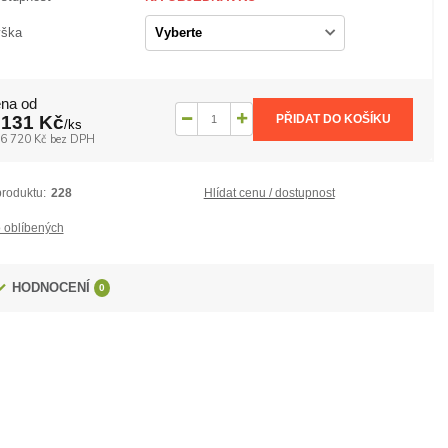
ška
na od
 131 Kč
PŘIDAT DO KOŠÍKU
/
ks
6 720 Kč
bez DPH
produktu:
228
Hlídat cenu / dostupnost
 oblíbených
HODNOCENÍ
0