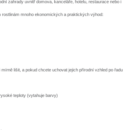
í zahrady uvnitř domova, kanceláře, hotelu, restaurace nebo i
vým rostlinám mnoho ekonomických a praktických výhod:
mírně lišit, a pokud chcete uchovat jejich přírodní vzhled po řadu
ysoké teploty (vytahuje barvy)