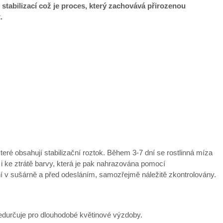
 stabilizací což je proces, který zachovává přirozenou
t.
které obsahují stabilizační roztok. Během 3-7 dní se rostlinná míza
 i ke ztrátě barvy, která je pak nahrazována pomocí
ní v sušárně a před odesláním, samozřejmě náležitě zkontrolovány.
předurčuje pro dlouhodobé květinové výzdoby.