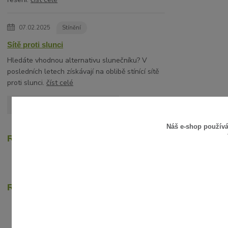
07.02.2025
Stínění
Sítě proti slunci
Hledáte vhodnou alternativu slunečníku? V
posledních letech získávají na oblibě stínící sítě
proti slunci.
číst celé
Zobrazit všechny články
Náš e-shop použív
Recenze zákazníků
Rychlé online platby