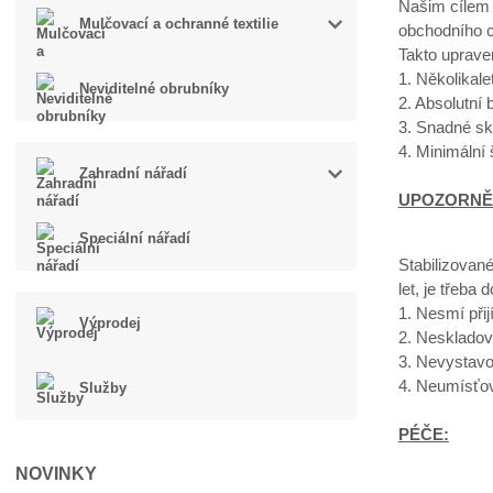
Našim cílem 
Mulčovací a ochranné textilie
obchodního c
Takto uprave
1. Několikal
Neviditelné obrubníky
2. Absolutní
3. Snadné sk
4. Minimální
Zahradní nářadí
UPOZORNĚ
Speciální nářadí
Stabilizované
let, je třeba 
1. Nesmí přij
Výprodej
2. Neskladov
3. Nevystavo
4. Neumísťov
Služby
PÉČE:
NOVINKY