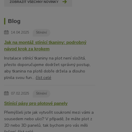
ZOBRAZIT VŠECHNY NOVINKY
Blog
14.04.2025
Stínění
Jak na montáž stínící tkaniny: podrobný
návod krok za krokem
Instalace stínící tkaniny na plot není složitá,
přesto doporučujeme dodržet správný postup,
aby tkanina na plotě dobře držela a dlouho
plnila svou fun...
číst celé
07.02.2025
Stínění
Stínící pásy pro plotové panely
Přemýšleli jste jak vytvořit soukromí mezi vámi a
sousedem nebo ulicí? V případě, že máte plot z
2D nebo 3D panelů, tak bychom pro vás měli
řešení.
číst celé