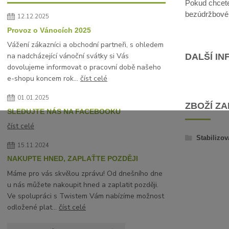
Pokud chcete 
bezúdržbové, 
12.12.2025
Provoz o Vánocích 2025
Vážení zákazníci a obchodní partneři, s ohledem
na nadcházející vánoční svátky si Vás
DALŠÍ I
dovolujeme informovat o pracovní době našeho
e-shopu koncem rok...
číst celé
01.01.2025
ZBOŽÍ Z
SLEDUJTE NÁS NA FACEBOOKU
číst celé
Stabilizov
15.11.2024
NAKUPTE HNED, ZAPLAŤTE POZDĚJI
Máme pro vás skvělou zprávu! Od dnešního dne
u nás můžete nakoupit hned a zaplatit později.
Ve spolupráci s Twistem Vám nabízíme možnost
odložené plat...
číst celé