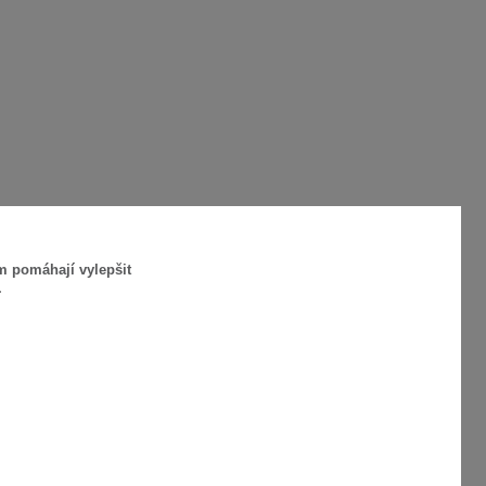
m pomáhají vylepšit
.