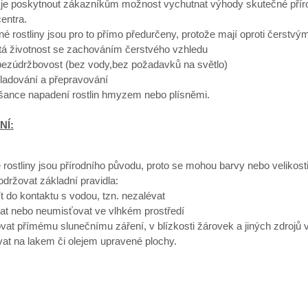
je poskytnout zákazníkům možnost vychutnat výhody skutečné přírodn
entra.
né rostliny jsou pro to přímo předurčeny, protože mají oproti čerst
etá životnost se zachováním čerstvého vzhledu
 bezúdržbovost (bez vody,bez požadavků na světlo)
ladování a přepravování
 šance napadení rostlin hmyzem nebo plísněmi.
NÍ:
 rostliny jsou přírodního původu, proto se mohou barvy nebo velikosti 
dodržovat základní pravidla:
ít do kontaktu s vodou, tzn. nezalévat
at nebo neumisťovat ve vlhkém prostředí
vat přímému slunečnímu záření, v blízkosti žárovek a jiných zdrojů v
at na lakem či olejem upravené plochy.