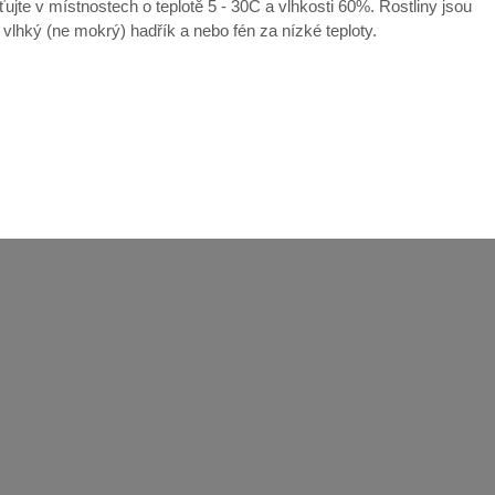
ťujte v místnostech o teplotě 5 - 30C a vlhkosti 60%. Rostliny jsou
e vlhký (ne mokrý) hadřík a nebo fén za nízké teploty.