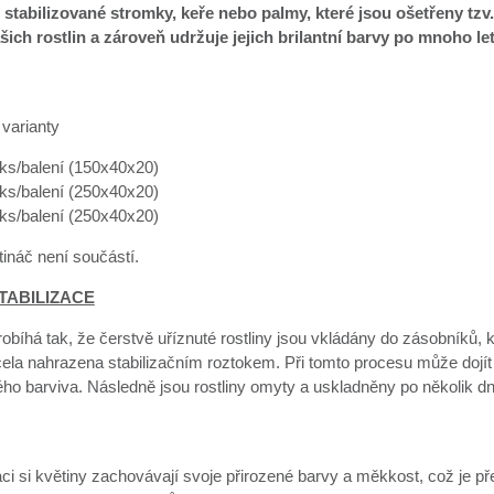
 stabilizované stromky, keře nebo palmy, které jsou ošetřeny tzv.
šich rostlin a zároveň udržuje jejich brilantní barvy po mnoho le
varianty
 ks/balení (150x40x20)
 ks/balení (250x40x20)
 ks/balení (250x40x20)
ináč není součástí.
TABILIZACE
robíhá tak, že čerstvě uříznuté rostliny jsou vkládány do zásobníků, 
cela nahrazena stabilizačním roztokem. Při tomto procesu může dojít
ého barviva. Následně jsou rostliny omyty a uskladněny po několik d
aci si květiny zachovávají svoje přirozené barvy a měkkost, což je 