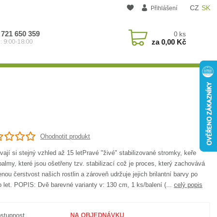
CZ
SK
Přihlášení
 721 650 359
0
ks
za
0,00 Kč
: 9:00-18:00
Ohodnotit produkt
ají si stejný vzhled až 15 letPravé "živé" stabilizované stromky, keře
almy, které jsou ošetřeny tzv. stabilizací což je proces, který zachovává
enou čerstvost našich rostlin a zároveň udržuje jejich brilantní barvy po
let. POPIS: Dvě barevné varianty v: 130 cm, 1 ks/balení (...
celý popis
stupnost
NA OBJEDNÁVKU