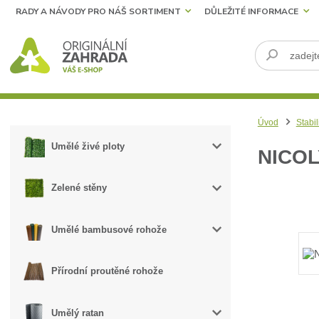
RADY A NÁVODY PRO NÁŠ SORTIMENT
DŮLEŽITÉ INFORMACE
Úvod
Stabil
Umělé živé ploty
NICO
Zelené stěny
Umělé bambusové rohože
Přírodní proutěné rohože
Umělý ratan