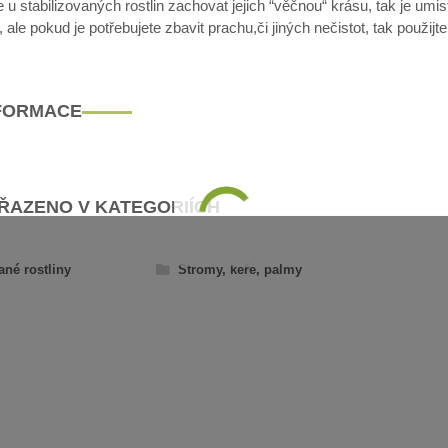
u stabilizovaných rostlin zachovat jejich “věčnou“ krásu, tak je umis
ale pokud je potřebujete zbavit prachu,či jiných nečistot, tak použijt
NFORMACE
AŘAZENO V KATEGORIÍCH
ané rostliny
Stromy, keře, palmy