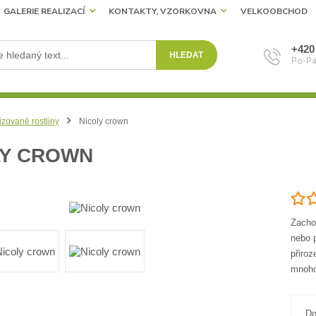
GALERIE REALIZACÍ
KONTAKTY, VZORKOVNA
VELKOOBCHOD
+420
HLEDAT
Po-Pá
izované rostliny
Nicoly crown
LY CROWN
Zachov
nebo p
přiroz
mnoho 
Do