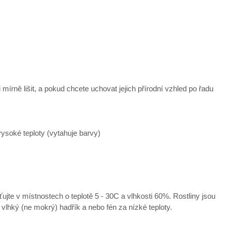
mírně lišit, a pokud chcete uchovat jejich přírodní vzhled po řadu
ysoké teploty (vytahuje barvy)
ťujte v místnostech o teplotě 5 - 30C a vlhkosti 60%. Rostliny jsou
e vlhký (ne mokrý) hadřík a nebo fén za nízké teploty.