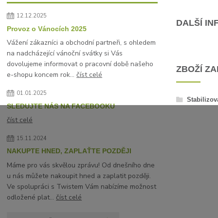
12.12.2025
DALŠÍ I
Provoz o Vánocích 2025
Vážení zákazníci a obchodní partneři, s ohledem
na nadcházející vánoční svátky si Vás
dovolujeme informovat o pracovní době našeho
ZBOŽÍ Z
e-shopu koncem rok...
číst celé
01.01.2025
Stabilizov
SLEDUJTE NÁS NA FACEBOOKU
číst celé
15.11.2024
NAKUPTE HNED, ZAPLAŤTE POZDĚJI
Máme pro vás skvělou zprávu! Od dnešního dne
u nás můžete nakoupit hned a zaplatit později.
Ve spolupráci s Twistem Vám nabízíme možnost
odložené plat...
číst celé