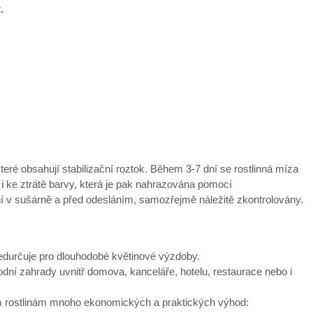
t.
které obsahují stabilizační roztok. Během 3-7 dní se rostlinná míza
 i ke ztrátě barvy, která je pak nahrazována pomocí
ní v sušárně a před odesláním, samozřejmě náležitě zkontrolovány.
předurčuje pro dlouhodobé květinové výzdoby.
í zahrady uvnitř domova, kanceláře, hotelu, restaurace nebo i
vým rostlinám mnoho ekonomických a praktických výhod: