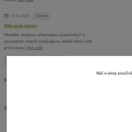
07.02.2025
Stínění
Sítě proti slunci
Hledáte vhodnou alternativu slunečníku? V
posledních letech získávají na oblibě stínící sítě
proti slunci.
číst celé
Zobrazit všechny články
Náš e-shop použív
Recenze zákazníků
Rychlé online platby