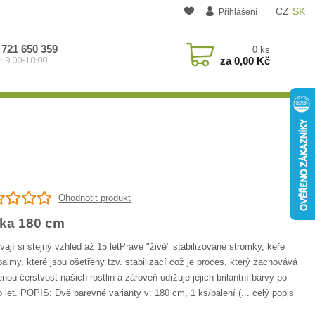
CZ
SK
Přihlášení
 721 650 359
0
ks
za
0,00 Kč
: 9:00-18:00
Ohodnotit produkt
ka 180 cm
ají si stejný vzhled až 15 letPravé "živé" stabilizované stromky, keře
almy, které jsou ošetřeny tzv. stabilizací což je proces, který zachovává
enou čerstvost našich rostlin a zároveň udržuje jejich brilantní barvy po
let. POPIS: Dvě barevné varianty v: 180 cm, 1 ks/balení (...
celý popis