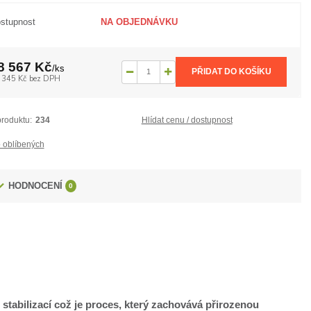
stupnost
NA OBJEDNÁVKU
8 567 Kč
/
ks
PŘIDAT DO KOŠÍKU
 345 Kč
bez DPH
produktu:
234
Hlídat cenu / dostupnost
 oblíbených
HODNOCENÍ
0
 stabilizací což je proces, který zachovává přirozenou