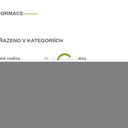
NFORMACE
AŘAZENO V KATEGORIÍCH
ané rostliny
Stromy, keře, palmy