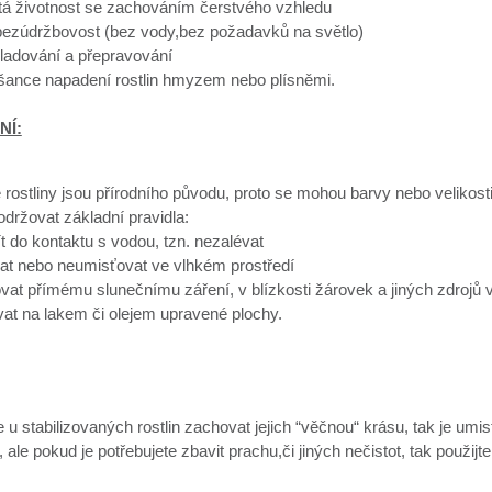
etá životnost se zachováním čerstvého vzhledu
 bezúdržbovost (bez vody,bez požadavků na světlo)
ladování a přepravování
 šance napadení rostlin hmyzem nebo plísněmi.
NÍ:
 rostliny jsou přírodního původu, proto se mohou barvy nebo velikosti 
dodržovat základní pravidla:
ít do kontaktu s vodou, tzn. nezalévat
at nebo neumisťovat ve vlhkém prostředí
vat přímému slunečnímu záření, v blízkosti žárovek a jiných zdrojů v
at na lakem či olejem upravené plochy.
u stabilizovaných rostlin zachovat jejich “věčnou“ krásu, tak je umis
ale pokud je potřebujete zbavit prachu,či jiných nečistot, tak použijt