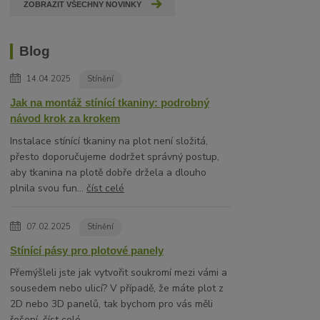
ZOBRAZIT VŠECHNY NOVINKY
Blog
14.04.2025
Stínění
Jak na montáž stínící tkaniny: podrobný
návod krok za krokem
Instalace stínící tkaniny na plot není složitá,
přesto doporučujeme dodržet správný postup,
aby tkanina na plotě dobře držela a dlouho
plnila svou fun...
číst celé
07.02.2025
Stínění
Stínící pásy pro plotové panely
Přemýšleli jste jak vytvořit soukromí mezi vámi a
sousedem nebo ulicí? V případě, že máte plot z
2D nebo 3D panelů, tak bychom pro vás měli
řešení.
číst celé