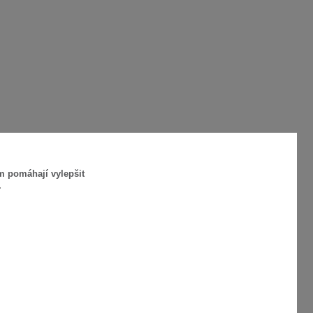
m pomáhají vylepšit
.