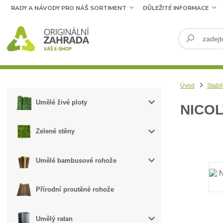
RADY A NÁVODY PRO NÁŠ SORTIMENT
DŮLEŽITÉ INFORMACE
Úvod
Stabil
Umělé živé ploty
NICOL
Zelené stěny
Umělé bambusové rohože
Přírodní proutěné rohože
Umělý ratan