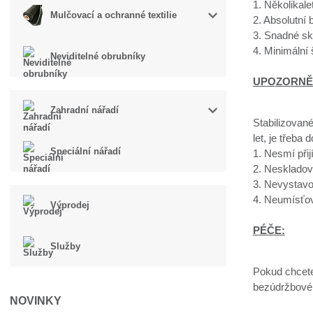
1. Několikal
Mulčovací a ochranné textilie
2. Absolutní
3. Snadné sk
4. Minimální
Neviditelné obrubníky
UPOZORNĚ
Zahradní nářadí
Stabilizované
let, je třeba 
Speciální nářadí
1. Nesmí přij
2. Neskladov
3. Nevystavo
4. Neumísťov
Výprodej
PÉČE:
Služby
Pokud chcete 
bezúdržbové, 
NOVINKY