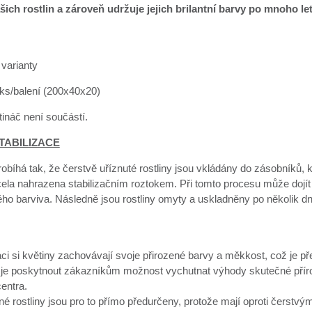
šich rostlin a zároveň udržuje jejich brilantní barvy po mnoho le
varianty
 ks/balení (200x40x20)
ináč není součástí.
TABILIZACE
robíhá tak, že čerstvě uříznuté rostliny jsou vkládány do zásobníků, 
cela nahrazena stabilizačním roztokem. Při tomto procesu může dojít
ého barviva. Následně jsou rostliny omyty a uskladněny po několik d
aci si květiny zachovávají svoje přirozené barvy a měkkost, což je 
je poskytnout zákazníkům možnost vychutnat výhody skutečné přírodn
entra.
né rostliny jsou pro to přímo předurčeny, protože mají oproti čerst