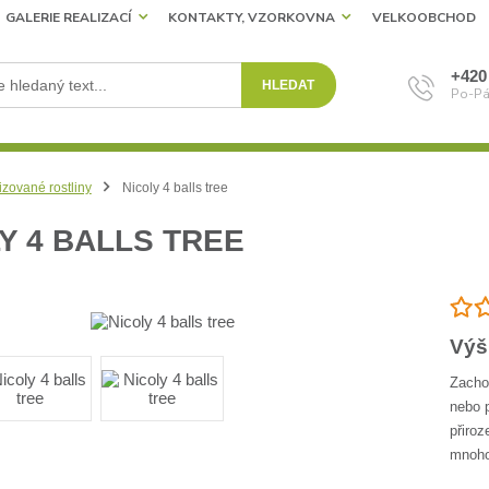
GALERIE REALIZACÍ
KONTAKTY, VZORKOVNA
VELKOOBCHOD
+420
HLEDAT
Po-Pá
izované rostliny
Nicoly 4 balls tree
Y 4 BALLS TREE
Výš
Zachov
nebo p
přiroz
mnoho 