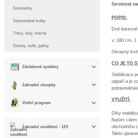
čerstvost na
Stromečky
POPIS:
Samostatné květy
Dvě barevné 
Trávy, listy, mechy
v: 180 cm, 1
Stromy, keře, palmy
Okrasný květ
CO JE TO S
Závlahové systémy
Stabilizace p
odpaří a je z
Zahradní sloupky
potravinářsk
VYUŽITÍ:
Vodní program
Díky stabiliz
Našim cílem 
obchodního c
Zahradní osvětlení - 12V
Takto uprave