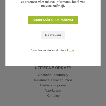
zobrazovat vám takové informace, které vás
nejvíce zajímají.
SOUHLASÍM A POKRAČOVAT
Nastavení
Souhlas můžete odmítnout
zde
.
UŽITEČNÉ ODKAZY
Obchodní podmínky
Reklamace a vrácení zboží
Platba a doprava
Vzorkovna
Kontakty