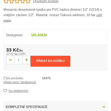
Ohodnotit produkt
Mosazná oboustranná spojka pro PVC hadice dimenzí 1/2" (12/14) s
vnějším závitem 1/2". Materiál: mosaz Tlaková odolnost: 10 bar
celý
popis
Dostupnost
SKLADEM
33 Kč
/
ks
27 Kč
bez DPH
PŘIDAT DO KOŠÍKU
Číslo produktu:
10475
Hlídat cenu / dostupnost
Do oblíbených
KOMPLETNÍ SPECIFIKACE