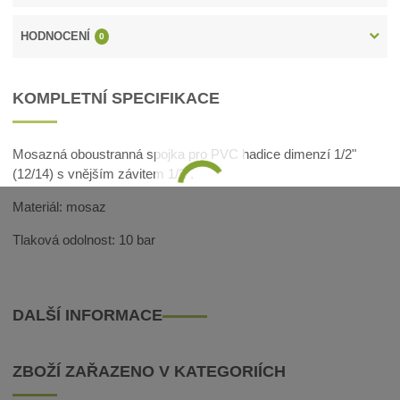
HODNOCENÍ
0
KOMPLETNÍ SPECIFIKACE
Mosazná oboustranná spojka pro PVC hadice dimenzí 1/2"
(12/14) s vnějším závitem 1/2".
Materiál: mosaz
Tlaková odolnost: 10 bar
DALŠÍ INFORMACE
ZBOŽÍ ZAŘAZENO V KATEGORIÍCH