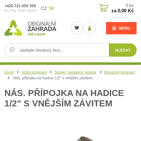
0
ks
+420 721 650 359
CZ
SK
za
0,00 Kč
Po-Pá: 9:00-18:00
MENU
HLEDAT
Úvod
Vodní program
Spojky, nástavce, pistole
Mosazný program
Nás. přípojka na hadice 1/2" s vnějším závitem
NÁS. PŘÍPOJKA NA HADICE
1/2" S VNĚJŠÍM ZÁVITEM