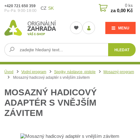
0
ks
+420 721 650 359
CZ
SK
za
0,00 Kč
Po-Pá: 9:00-18:00
MENU
HLEDAT
Úvod
Vodní program
Spojky, nástavce, pistole
Mosazný program
Mosazný hadicový adaptér s vnějším závitem
MOSAZNÝ HADICOVÝ
ADAPTÉR S VNĚJŠÍM
ZÁVITEM