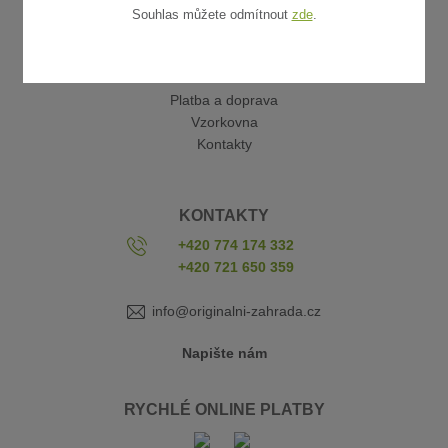
Souhlas můžete odmítnout
zde
.
UŽITEČNÉ ODKAZY
Obchodní podmínky
Reklamace a vrácení zboží
Platba a doprava
Vzorkovna
Kontakty
KONTAKTY
+420 774 174 332
+420 721 650 359
info@originalni-zahrada.cz
Napište nám
RYCHLÉ ONLINE PLATBY