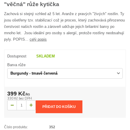
"věčná" růže kytička
Zachová si stejný vzhled až 5 let. Aranže z pravých "živých" rostlin. Ty
jsou ošetřeny tzv. stabilizací což je proces, který zachovává přirozenou
čerstvost našich rostlin a zároveň udržuje jejich brilantní barvy po
mnoho let. Jsou ideální pro osoby s alergií, protože rostliny neobsahují
pyly. POPIS...
celý popis
Dostupnost
SKLADEM
Barva růže
399 Kč
/
ks
330 Kč
bez DPH
PŘIDAT DO KOŠÍKU
Číslo produktu:
352