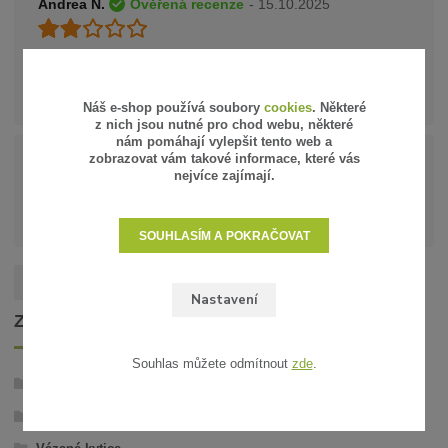
Andrea N.
Ověřená recenze
- 15.10.2025
Kytička je opravdu malinká, růže není vůbec tak hezká
jako na obrázku a dekorace kolem úplně jiná, byla jsem
zklamaná, čekala jsem za ty peníze mnohem víc
Náš e-shop používá soubory
cookies
. Některé
z nich jsou nutné pro chod webu, některé
nám pomáhají vylepšit tento web a
zobrazovat vám takové informace, které vás
Hilda D.
Ověřená recenze
- 16.09.2025
nejvíce zajímají.
Skvělá spolupráce, rychlé dodaní
SOUHLASÍM A POKRAČOVAT
Zobrazit všechna hodnocení
Nastavení
ZBOŽÍ ZAŘAZENO V KATEGORIÍCH
Souhlas můžete odmítnout
zde
.
Stabilizované rostliny
Aranže