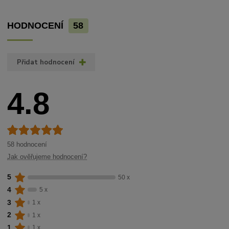
HODNOCENÍ
58
Přidat hodnocení
4.8
58 hodnocení
Jak ověřujeme hodnocení?
5
50 x
4
5 x
3
1 x
2
1 x
1
1 x