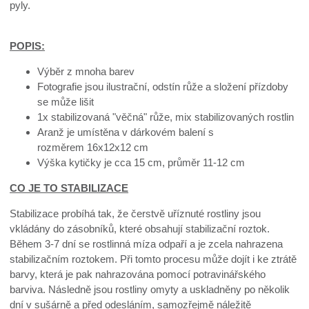
pyly.
POPIS:
Výběr z mnoha barev
Fotografie jsou ilustrační, odstín růže a složení přízdoby
se může lišit
1x stabilizovaná "věčná" růže, mix stabilizovaných rostlin
Aranž je umístěna v dárkovém balení s
rozměrem 16x12x12 cm
Výška kytičky je cca 15 cm, průměr 11-12 cm
CO JE TO STABILIZACE
Stabilizace probíhá tak, že čerstvě uříznuté rostliny jsou
vkládány do zásobníků, které obsahují stabilizační roztok.
Během 3-7 dní se rostlinná míza odpaří a je zcela nahrazena
stabilizačním roztokem. Při tomto procesu může dojít i ke ztrátě
barvy, která je pak nahrazována pomocí potravinářského
barviva. Následně jsou rostliny omyty a uskladněny po několik
dní v sušárně a před odesláním, samozřejmě náležitě