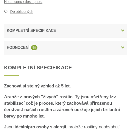
Hlídat cenu / dostupnost
Do oblíbených
KOMPLETNÍ SPECIFIKACE
HODNOCENÍ
58
KOMPLETNÍ SPECIFIKACE
Zachová si stejný vzhled až 5 let.
Aranže z pravých "živých" rostlin. Ty jsou ošetřeny tzv.
stabilizací což je proces, který zachovává přirozenou
čerstvost našich rostlin a zároveň udržuje jejich brilantní
barvy po mnoho let.
Jsou
ideální
pro osoby s alergií
, protože rostliny neobsahují