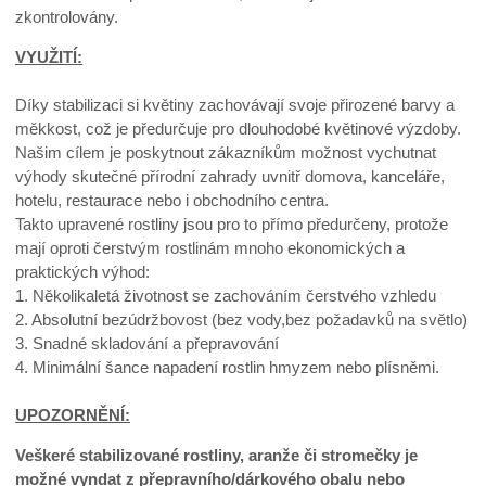
zkontrolovány.
VYUŽITÍ:
Díky stabilizaci si květiny zachovávají svoje přirozené barvy a
měkkost, což je předurčuje pro dlouhodobé květinové výzdoby.
Našim cílem je poskytnout zákazníkům možnost vychutnat
výhody skutečné přírodní zahrady uvnitř domova, kanceláře,
hotelu, restaurace nebo i obchodního centra.
Takto upravené rostliny jsou pro to přímo předurčeny, protože
mají oproti čerstvým rostlinám mnoho ekonomických a
praktických výhod:
1. Několikaletá životnost se zachováním čerstvého vzhledu
2. Absolutní bezúdržbovost (bez vody,bez požadavků na světlo)
3. Snadné skladování a přepravování
4. Minimální šance napadení rostlin hmyzem nebo plísněmi.
UPOZORNĚNÍ:
Veškeré stabilizované rostliny, aranže či stromečky je
možné vyndat z přepravního/dárkového obalu nebo