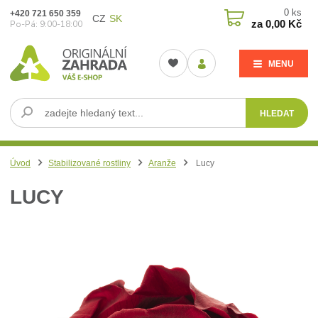
0
ks
+420 721 650 359
CZ
SK
za
0,00 Kč
Po-Pá: 9:00-18:00
MENU
HLEDAT
Úvod
Stabilizované rostliny
Aranže
Lucy
LUCY