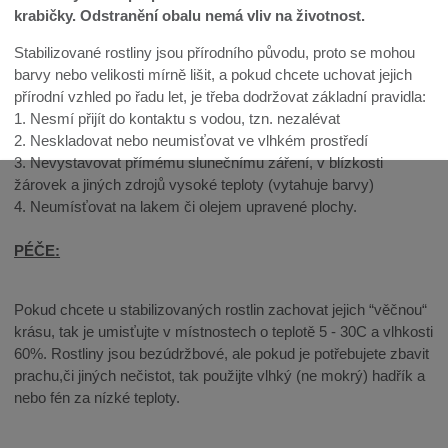
krabičky. Odstranění obalu nemá vliv na životnost.
Stabilizované rostliny jsou přírodního původu, proto se mohou
barvy nebo velikosti mírně lišit, a pokud chcete uchovat jejich
přírodní vzhled po řadu let, je třeba dodržovat základní pravidla:
1. Nesmí přijít do kontaktu s vodou, tzn. nezalévat
2. Neskladovat nebo neumisťovat ve vlhkém prostředí
3. Nevystavovat přímému slunečnímu záření, v blízkosti
žárovek a jiných zdrojů vysoké teploty (vytahuje barvy)
4. Neumísťovat na lakem či olejem upravené plochy.
PÉČE:
Pokud chcete u stabilizovaných rostlin zachovat jejich “věčnou“
krásu, tak je umisťujte v místnostech o teplotě 5 - 30C a vlhkosti
60%. Rostliny jsou bezúdržbové, ale pokud je potřebujete zbavit
prachu,či jiných nečistot, tak použijte vlhký (ne mokrý) hadřík a
nebo fén za nízké teploty.