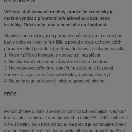
UPOZORNĚNÍ:
Veškeré stabilizované rostliny, aranže či stromečky je
možné vyndat z přepravního/dárkového obalu nebo
krabičky. Odstranění obalu nemá vliv na životnost.
Stabilizované rostliny jsou přírodního původu, proto se mohou
barvy nebo velikosti mírně lišit, a pokud chcete uchovat jejich
přírodní vzhled po řadu let, je třeba dodržovat základní pravidla:
1. Nesmí přijít do kontaktu s vodou, tzn. nezalévat
2. Neskladovat nebo neumisťovat ve vlhkém prostředí
3. Nevystavovat přímému slunečnímu záření, v blízkosti
žárovek a jiných zdrojů vysoké teploty (vytahuje barvy)
4. Neumísťovat na lakem či olejem upravené plochy.
PÉČE:
Pokud chcete u stabilizovaných rostlin zachovat jejich “věčnou“
krásu, tak je umisťujte v místnostech o teplotě 5 - 30C a vlhkosti
60%. Rostliny jsou bezúdržbové, ale pokud je potřebujete zbavit
prachu,či jiných nečistot, tak použijte vlhký (ne mokrý) hadřík a