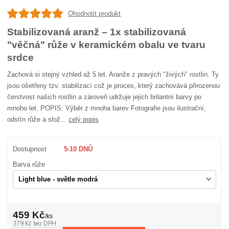
Ohodnotit produkt
Stabilizovaná aranž – 1x stabilizovaná
"věčná" růže v keramickém obalu ve tvaru
srdce
Zachová si stejný vzhled až 5 let. Aranže z pravých "živých" rostlin. Ty
jsou ošetřeny tzv. stabilizací což je proces, který zachovává přirozenou
čerstvost našich rostlin a zároveň udržuje jejich brilantní barvy po
mnoho let. POPIS: Výběr z mnoha barev Fotografie jsou ilustrační,
odstín růže a slož...
celý popis
Dostupnost
5-10 DNŮ
Barva růže
459 Kč
/
ks
379 Kč
bez DPH