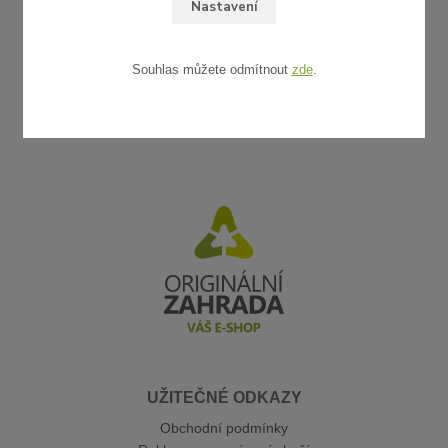
Nastavení
Souhlas můžete odmítnout
zde
.
UŽITEČNÉ ODKAZY
Obchodní podmínky