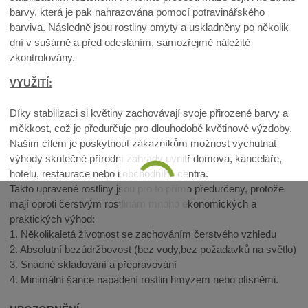
barvy, která je pak nahrazována pomocí potravinářského
barviva. Následně jsou rostliny omyty a uskladněny po několik
dní v sušárně a před odesláním, samozřejmě náležitě
zkontrolovány.
VYUŽITÍ:
Díky stabilizaci si květiny zachovávají svoje přirozené barvy a
měkkost, což je předurčuje pro dlouhodobé květinové výzdoby.
Našim cílem je poskytnout zákazníkům možnost vychutnat
výhody skutečné přírodní zahrady uvnitř domova, kanceláře,
hotelu, restaurace nebo i obchodního centra.
Takto upravené rostliny jsou pro to přímo předurčeny, protože
mají oproti čerstvým rostlinám mnoho ekonomických a
praktických výhod:
1. Několikaletá životnost se zachováním čerstvého vzhledu
2. Absolutní bezúdržbovost (bez vody,bez požadavků na světlo)
3. Snadné skladování a přepravování
4. Minimální šance napadení rostlin hmyzem nebo plísněmi.