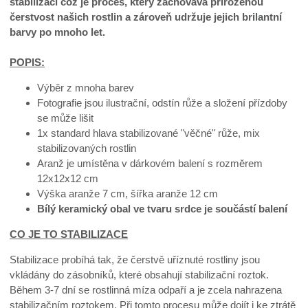
stabilizací což je proces, který zachovává přirozenou
čerstvost našich rostlin a zároveň udržuje jejich brilantní
barvy po mnoho let.
POPIS:
Výběr z mnoha barev
Fotografie jsou ilustrační, odstín růže a složení přízdoby
se může lišit
1x standard hlava stabilizované "věčné" růže, mix
stabilizovaných rostlin
Aranž je umístěna v dárkovém balení s rozměrem
12x12x12 cm
Výška aranže 7 cm, šířka aranže 12 cm
Bílý keramický obal ve tvaru srdce je součástí balení
CO JE TO STABILIZACE
Stabilizace probíhá tak, že čerstvě uříznuté rostliny jsou
vkládány do zásobníků, které obsahují stabilizační roztok.
Během 3-7 dní se rostlinná míza odpaří a je zcela nahrazena
stabilizačním roztokem. Při tomto procesu může dojít i ke ztrátě