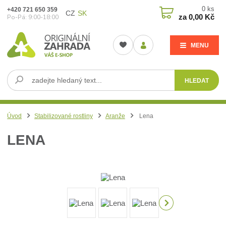
0
ks
+420 721 650 359
CZ
SK
za
0,00 Kč
Po-Pá: 9:00-18:00
MENU
HLEDAT
Úvod
Stabilizované rostliny
Aranže
Lena
LENA