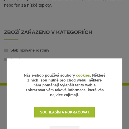
nebo fén za nízké teploty.
ZBOŽÍ ZAŘAZENO V KATEGORIÍCH
Stabilizované rostliny
Aranže
Náš e-shop používá soubory
cookies
. Některé
z nich jsou nutné pro chod webu, některé
nám pomáhají vylepšit tento web a
zobrazovat vám takové informace, které vás
nejvíce zajímají.
SOUHLASÍM A POKRAČOVAT