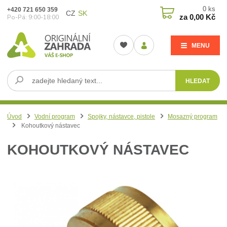
0
ks
+420 721 650 359
CZ
SK
za
0,00 Kč
Po-Pá: 9:00-18:00
MENU
HLEDAT
Úvod
Vodní program
Spojky, nástavce, pistole
Mosazný program
Kohoutkový nástavec
KOHOUTKOVÝ NÁSTAVEC