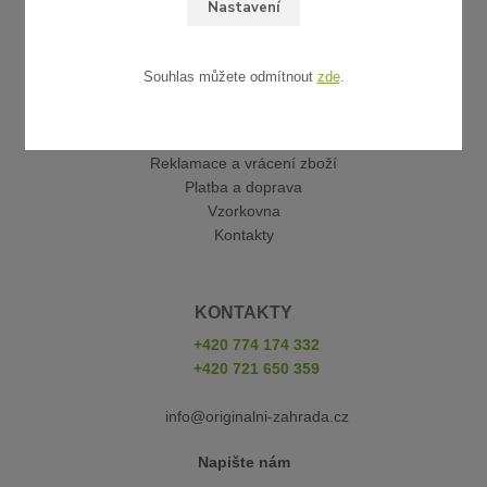
Nastavení
Souhlas můžete odmítnout
zde
.
UŽITEČNÉ ODKAZY
Obchodní podmínky
Reklamace a vrácení zboží
Platba a doprava
Vzorkovna
Kontakty
KONTAKTY
+420 774 174 332
+420 721 650 359
info@originalni-zahrada.cz
Napište nám