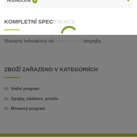
HODNOCENÍ
4
KOMPLETNÍ SPECIFIKACE
Mosazný kohoutkový nástavec pro rychlospojky.
ZBOŽÍ ZAŘAZENO V KATEGORIÍCH
Vodní program
Spojky, nástavce, pistole
Mosazný program