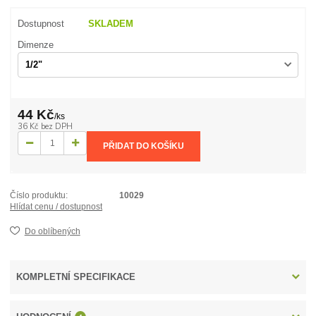
Dostupnost
SKLADEM
Dimenze
44 Kč
/
ks
36 Kč
bez DPH
PŘIDAT DO KOŠÍKU
Číslo produktu:
10029
Hlídat cenu / dostupnost
Do oblíbených
KOMPLETNÍ SPECIFIKACE