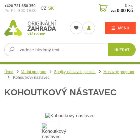
0
ks
+420 721 650 359
CZ
SK
za
0,00 Kč
Po-Pá: 9:00-18:00
MENU
HLEDAT
Úvod
Vodní program
Spojky, nástavce, pistole
Mosazný program
Kohoutkový nástavec
KOHOUTKOVÝ NÁSTAVEC