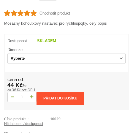
Ohodnotit produkt
Mosazný kohoutkový nástavec pro rychlospojky.
celý popis
Dostupnost
SKLADEM
Dimenze
cena od
44 Kč
/
ks
36 Kč
bez DPH
od
PŘIDAT DO KOŠÍKU
Číslo produktu:
10029
Hlídat cenu / dostupnost