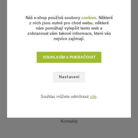
Náš e-shop používá soubory
cookies
. Některé
z nich jsou nutné pro chod webu, některé
nám pomáhají vylepšit tento web a
zobrazovat vám takové informace, které vás
nejvíce zajímají.
SOUHLASÍM A POKRAČOVAT
Nastavení
UŽITEČNÉ ODKAZY
Obchodní podmínky
Souhlas můžete odmítnout
zde
.
Reklamace a vrácení zboží
Platba a doprava
Vzorkovna
Kontakty