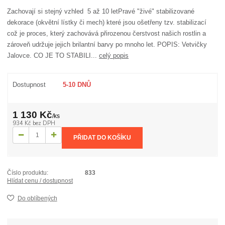
Zachovají si stejný vzhled 5 až 10 letPravé "živé" stabilizované
dekorace (okvětní lístky či mech) které jsou ošetřeny tzv. stabilizací
což je proces, který zachovává přirozenou čerstvost našich rostlin a
zároveň udržuje jejich brilantní barvy po mnoho let. POPIS: Vetvičky
Jalovce. CO JE TO STABILI...
celý popis
Dostupnost
5-10 DNŮ
1 130 Kč
/
ks
934 Kč
bez DPH
PŘIDAT DO KOŠÍKU
Číslo produktu:
833
Hlídat cenu / dostupnost
Do oblíbených