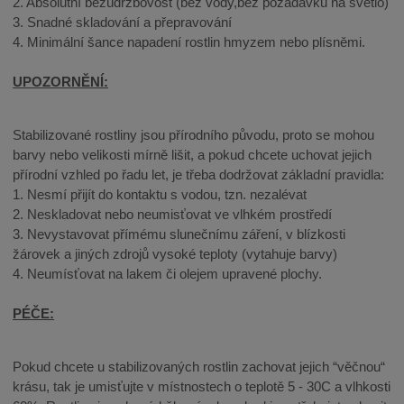
2. Absolutní bezúdržbovost (bez vody,bez požadavků na světlo)
3. Snadné skladování a přepravování
4. Minimální šance napadení rostlin hmyzem nebo plísněmi.
UPOZORNĚNÍ:
Stabilizované rostliny jsou přírodního původu, proto se mohou
barvy nebo velikosti mírně lišit, a pokud chcete uchovat jejich
přírodní vzhled po řadu let, je třeba dodržovat základní pravidla:
1. Nesmí přijít do kontaktu s vodou, tzn. nezalévat
2. Neskladovat nebo neumisťovat ve vlhkém prostředí
3. Nevystavovat přímému slunečnímu záření, v blízkosti
žárovek a jiných zdrojů vysoké teploty (vytahuje barvy)
4. Neumísťovat na lakem či olejem upravené plochy.
PÉČE:
Pokud chcete u stabilizovaných rostlin zachovat jejich “věčnou“
krásu, tak je umisťujte v místnostech o teplotě 5 - 30C a vlhkosti