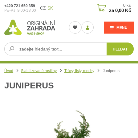
0
ks
+420 721 650 359
CZ
SK
za
0,00 Kč
Po-Pá: 9:00-18:00
MENU
HLEDAT
Úvod
Stabilizované rostliny
Trávy, listy, mechy
Juniperus
JUNIPERUS