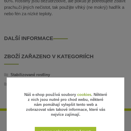
60%. Rostliny jsou bezúdržbové, ale pokud je potřebujete zbavit
prachu,či jiných nečistot, tak použijte vlhký (ne mokrý) hadřík a
nebo fén za nízké teploty.
DALŠÍ INFORMACE
ZBOŽÍ ZAŘAZENO V KATEGORIÍCH
Stabilizované rostliny
Trávy, listy, mechy
Náš e-shop používá soubory
cookies
. Některé
z nich jsou nutné pro chod webu, některé
nám pomáhají vylepšit tento web a
zobrazovat vám takové informace, které vás
nejvíce zajímají.