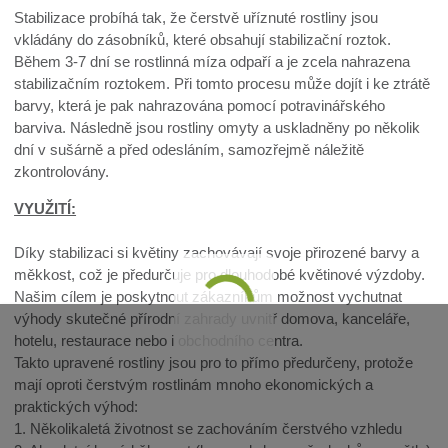
Stabilizace probíhá tak, že čerstvě uříznuté rostliny jsou
vkládány do zásobníků, které obsahují stabilizační roztok.
Během 3-7 dní se rostlinná míza odpaří a je zcela nahrazena
stabilizačním roztokem. Při tomto procesu může dojít i ke ztrátě
barvy, která je pak nahrazována pomocí potravinářského
barviva. Následně jsou rostliny omyty a uskladněny po několik
dní v sušárně a před odesláním, samozřejmě náležitě
zkontrolovány.
VYUŽITÍ:
Díky stabilizaci si květiny zachovávají svoje přirozené barvy a
měkkost, což je předurčuje pro dlouhodobé květinové výzdoby.
Našim cílem je poskytnout zákazníkům možnost vychutnat
výhody skutečné přírodní zahrady uvnitř domova, kanceláře,
hotelu, restaurace nebo i obchodního centra.
Takto upravené rostliny jsou pro to přímo předurčeny, protože
mají oproti čerstvým rostlinám mnoho ekonomických a
praktických výhod:
1. Několikaletá životnost se zachováním čerstvého vzhledu