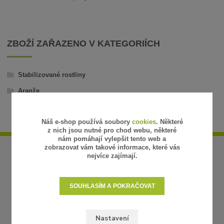
ZBOŽÍ ZAŘAZENO V KATEGORIÍCH
Stabilizované rostliny
Aranže
Náš e-shop používá soubory
cookies
. Některé
z nich jsou nutné pro chod webu, některé
nám pomáhají vylepšit tento web a
zobrazovat vám takové informace, které vás
nejvíce zajímají.
SOUHLASÍM A POKRAČOVAT
Nastavení