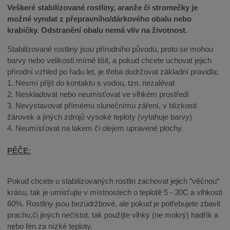
Veškeré stabilizované rostliny, aranže či stromečky je
možné vyndat z přepravního/dárkového obalu nebo
krabičky. Odstranění obalu nemá vliv na životnost.
Stabilizované rostliny jsou přírodního původu, proto se mohou
barvy nebo velikosti mírně lišit, a pokud chcete uchovat jejich
přírodní vzhled po řadu let, je třeba dodržovat základní pravidla:
1. Nesmí přijít do kontaktu s vodou, tzn. nezalévat
2. Neskladovat nebo neumisťovat ve vlhkém prostředí
3. Nevystavovat přímému slunečnímu záření, v blízkosti
žárovek a jiných zdrojů vysoké teploty (vytahuje barvy)
4. Neumísťovat na lakem či olejem upravené plochy.
PÉČE:
Pokud chcete u stabilizovaných rostlin zachovat jejich “věčnou“
krásu, tak je umisťujte v místnostech o teplotě 5 - 30C a vlhkosti
60%. Rostliny jsou bezúdržbové, ale pokud je potřebujete zbavit
prachu,či jiných nečistot, tak použijte vlhký (ne mokrý) hadřík a
nebo fén za nízké teploty.