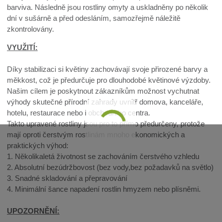
barviva. Následně jsou rostliny omyty a uskladněny po několik
dní v sušárně a před odesláním, samozřejmě náležitě
zkontrolovány.
VYUŽITÍ:
Díky stabilizaci si květiny zachovávají svoje přirozené barvy a
měkkost, což je předurčuje pro dlouhodobé květinové výzdoby.
Našim cílem je poskytnout zákazníkům možnost vychutnat
výhody skutečné přírodní zahrady uvnitř domova, kanceláře,
hotelu, restaurace nebo i obchodního centra.
Takto upravené rostliny jsou pro to přímo předurčeny, protože
mají oproti čerstvým rostlinám mnoho ekonomických a
praktických výhod:
1. Několikaletá životnost se zachováním čerstvého vzhledu
2. Absolutní bezúdržbovost (bez vody,bez požadavků na světlo)
3. Snadné skladování a přepravování
4. Minimální šance napadení rostlin hmyzem nebo plísněmi.
UPOZORNĚNÍ: