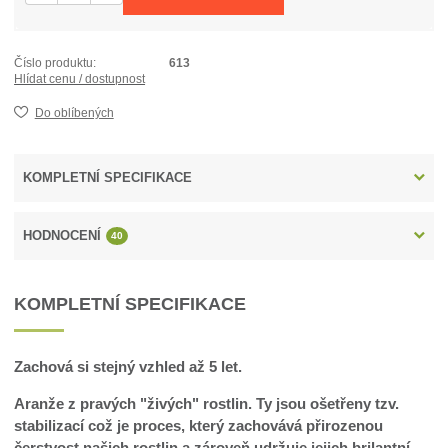
Číslo produktu:
613
Hlídat cenu / dostupnost
Do oblíbených
KOMPLETNÍ SPECIFIKACE
HODNOCENÍ
40
KOMPLETNÍ SPECIFIKACE
Zachová si stejný vzhled až 5 let.
Aranže z pravých "živých" rostlin. Ty jsou ošetřeny tzv.
stabilizací což je proces, který zachovává přirozenou
čerstvost našich rostlin a zároveň udržuje jejich brilantní