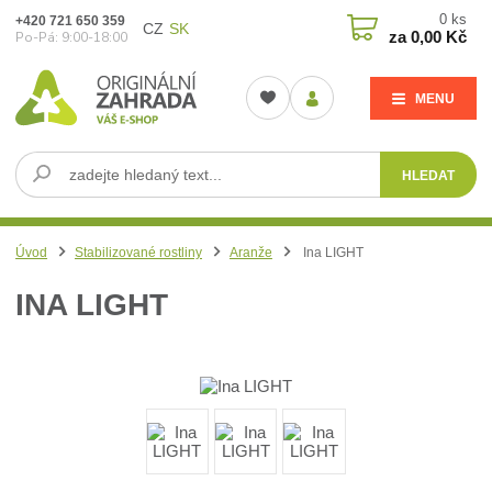
0
ks
+420 721 650 359
CZ
SK
za
0,00 Kč
Po-Pá: 9:00-18:00
MENU
HLEDAT
Úvod
Stabilizované rostliny
Aranže
Ina LIGHT
INA LIGHT