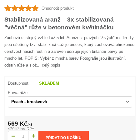
Ohodnotit produkt
Stabilizovaná aranž – 3x stabilizovaná
"věčná" růže v betonovém květináčku
Zachová si stejný vzhled až 5 let. Aranže z pravých "živých" rostlin. Ty
jsou ošetřeny tzv. stabilizací což je proces, který zachovává přirozenou
čerstvost našich rostlin a zároveň udržuje jejich brilantní barvy po
mnoho let. POPIS: Výběr z mnoha barev Fotografie jsou ilustrační,
odstín růže a slož...
celý popis
Dostupnost
SKLADEM
Barva růže
569 Kč
/
ks
470 Kč
bez DPH
PŘIDAT DO KOŠÍKU