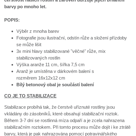
barvy po mnoho let.
POPIS:
Výběr z mnoha barev
Fotografie jsou ilustrační, odstín růže a složení přízdoby
se může lišit
3x mini hlavy stabilizované "věčné" růže, mix
stabilizovaných rostlin
Výška aranže 11 cm, šířka 7,5 cm
Aranž je umístěna v dárkovém balení s
rozměrem 16x12x12 cm
Bílý betonový obal je součástí balení
CO JE TO STABILIZACE
Stabilizace probíhá tak, že čerstvě uříznuté rostliny jsou
vkládány do zásobníků, které obsahují stabilizační roztok.
Během 3-7 dní se rostlinná míza odpaří a je zcela nahrazena
stabilizačním roztokem. Při tomto procesu může dojít i ke ztrátě
barvy, která je pak nahrazována pomocí potravinářského