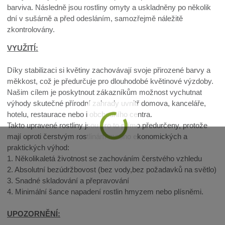
barviva. Následně jsou rostliny omyty a uskladněny po několik
dní v sušárně a před odesláním, samozřejmě náležitě
zkontrolovány.
VYUŽITÍ:
Díky stabilizaci si květiny zachovávají svoje přirozené barvy a
měkkost, což je předurčuje pro dlouhodobé květinové výzdoby.
Našim cílem je poskytnout zákazníkům možnost vychutnat
výhody skutečné přírodní zahrady uvnitř domova, kanceláře,
hotelu, restaurace nebo i obchodního centra.
Takto upravené rostliny jsou pro to přímo předurčeny, protože
mají oproti čerstvým rostlinám mnoho ekonomických a
praktických výhod:
1. Několikaletá životnost se zachováním čerstvého vzhledu
2. Absolutní bezúdržbovost (bez vody,bez požadavků na světlo)
3. Snadné skladování a přepravování
4. Minimální šance napadení rostlin hmyzem nebo plísněmi.
UPOZORNĚNÍ: