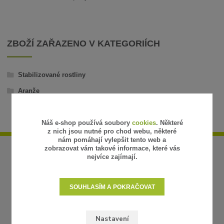
ZBOŽÍ ZAŘAZENO V KATEGORIÍCH
Stabilizované rostliny
Aranže
Náš e-shop používá soubory
cookies
. Některé
z nich jsou nutné pro chod webu, některé
nám pomáhají vylepšit tento web a
zobrazovat vám takové informace, které vás
nejvíce zajímají.
SOUHLASÍM A POKRAČOVAT
Nastavení