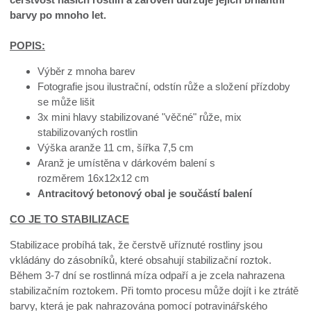
barvy po mnoho let.
POPIS:
Výběr z mnoha barev
Fotografie jsou ilustrační, odstín růže a složení přízdoby
se může lišit
3x mini hlavy stabilizované "věčné" růže, mix
stabilizovaných rostlin
Výška aranže 11 cm, šířka 7,5 cm
Aranž je umístěna v dárkovém balení s
rozměrem 16x12x12 cm
Antracitový betonový obal je součástí balení
CO JE TO STABILIZACE
Stabilizace probíhá tak, že čerstvě uříznuté rostliny jsou
vkládány do zásobníků, které obsahují stabilizační roztok.
Během 3-7 dní se rostlinná míza odpaří a je zcela nahrazena
stabilizačním roztokem. Při tomto procesu může dojít i ke ztrátě
barvy, která je pak nahrazována pomocí potravinářského