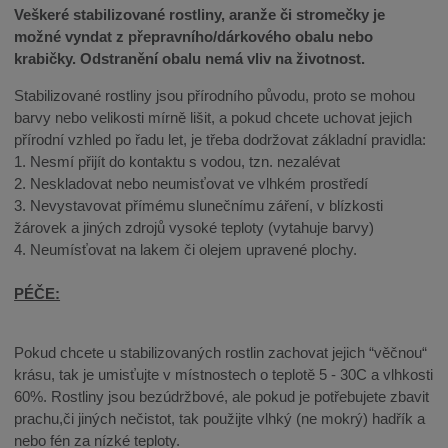
Veškeré stabilizované rostliny, aranže či stromečky je
možné vyndat z přepravního/dárkového obalu nebo
krabičky. Odstranění obalu nemá vliv na životnost.
Stabilizované rostliny jsou přírodního původu, proto se mohou
barvy nebo velikosti mírně lišit, a pokud chcete uchovat jejich
přírodní vzhled po řadu let, je třeba dodržovat základní pravidla:
1. Nesmí přijít do kontaktu s vodou, tzn. nezalévat
2. Neskladovat nebo neumisťovat ve vlhkém prostředí
3. Nevystavovat přímému slunečnímu záření, v blízkosti
žárovek a jiných zdrojů vysoké teploty (vytahuje barvy)
4. Neumísťovat na lakem či olejem upravené plochy.
PÉČE:
Pokud chcete u stabilizovaných rostlin zachovat jejich “věčnou“
krásu, tak je umisťujte v místnostech o teplotě 5 - 30C a vlhkosti
60%. Rostliny jsou bezúdržbové, ale pokud je potřebujete zbavit
prachu,či jiných nečistot, tak použijte vlhký (ne mokrý) hadřík a
nebo fén za nízké teploty.