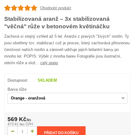
Ohodnotit produkt
Stabilizovaná aranž – 3x stabilizovaná
"věčná" růže v betonovém květináčku
Zachová si stejný vzhled až 5 let. Aranže z pravých "živých" rostlin. Ty
jsou ošetřeny tzv. stabilizací což je proces, který zachovává přirozenou
čerstvost našich rostlin a zároveň udržuje jejich brilantní barvy po
mnoho let. POPIS: Výběr z mnoha barev Fotografie jsou ilustrační,
odstín růže a slož...
celý popis
Dostupnost
SKLADEM
Barva růže
569 Kč
/
ks
470 Kč
bez DPH
PŘIDAT DO KOŠÍKU