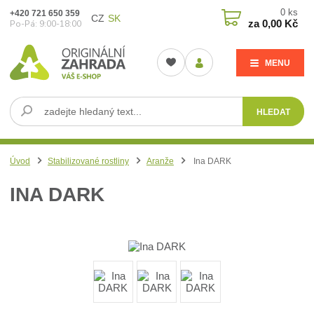
0
ks
+420 721 650 359
CZ
SK
za
0,00 Kč
Po-Pá: 9:00-18:00
MENU
HLEDAT
Úvod
Stabilizované rostliny
Aranže
Ina DARK
INA DARK