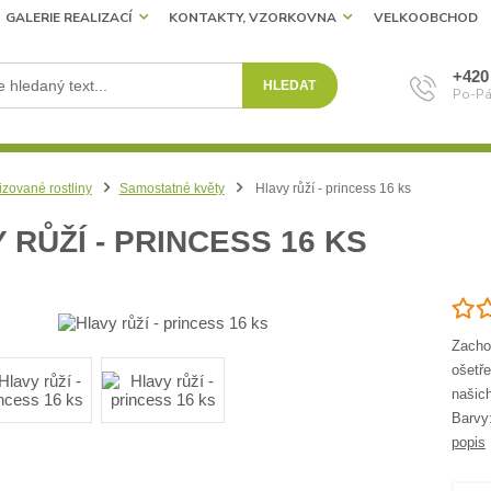
GALERIE REALIZACÍ
KONTAKTY, VZORKOVNA
VELKOOBCHOD
+420
HLEDAT
Po-Pá
izované rostliny
Samostatné květy
Hlavy růží - princess 16 ks
 RŮŽÍ - PRINCESS 16 KS
Zachov
ošetře
našich
Barvy
popis