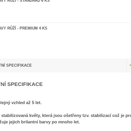
AVY RŮŽÍ - STANDARD 6 KS
AVY RŮŽÍ - PREMIUM 4 KS
NÍ SPECIFIKACE
NÍ SPECIFIKACE
tejný vzhled až 5 let.
 stabilizovaná květy, která jsou ošetřeny tzv. stabilizací což je 
uje jejich brilantní barvy po mnoho let.