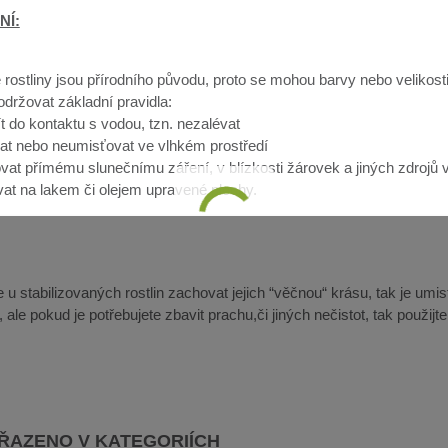
NÍ:
 rostliny jsou přírodního původu, proto se mohou barvy nebo velikosti 
dodržovat základní pravidla:
ít do kontaktu s vodou, tzn. nezalévat
at nebo neumisťovat ve vlhkém prostředí
vat přímému slunečnímu záření, v blízkosti žárovek a jiných zdrojů v
at na lakem či olejem upravené plochy.
u stabilizovaných rostlin zachovat jejich “věčnou“ krásu, tak je umis
ale pokud je potřebujete zbavit prachu,či jiných nečistot, tak použijt
AŘAZENO V KATEGORIÍCH