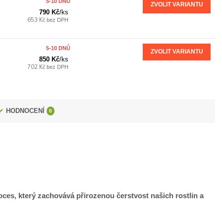
5-10 DNŮ
ZVOLIT VARIANTU
790 Kč
/
ks
653 Kč
bez DPH
5-10 DNŮ
ZVOLIT VARIANTU
850 Kč
/
ks
702 Kč
bez DPH
HODNOCENÍ
0
proces, který zachovává přirozenou čerstvost našich rostlin a