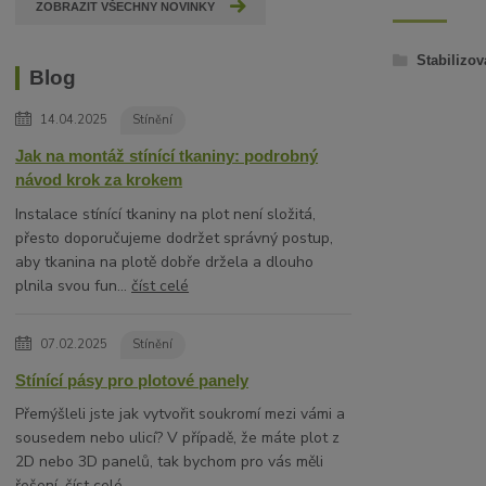
ZOBRAZIT VŠECHNY NOVINKY
Stabilizov
Blog
14.04.2025
Stínění
Jak na montáž stínící tkaniny: podrobný
návod krok za krokem
Instalace stínící tkaniny na plot není složitá,
přesto doporučujeme dodržet správný postup,
aby tkanina na plotě dobře držela a dlouho
plnila svou fun...
číst celé
07.02.2025
Stínění
Stínící pásy pro plotové panely
Přemýšleli jste jak vytvořit soukromí mezi vámi a
sousedem nebo ulicí? V případě, že máte plot z
2D nebo 3D panelů, tak bychom pro vás měli
řešení.
číst celé