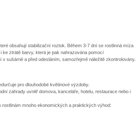
které obsahují stabilizační roztok. Během 3-7 dní se rostlinná míza
 i ke ztrátě barvy, která je pak nahrazována pomocí
ní v sušárně a před odesláním, samozřejmě náležitě zkontrolovány.
předurčuje pro dlouhodobé květinové výzdoby.
í zahrady uvnitř domova, kanceláře, hotelu, restaurace nebo i
vým rostlinám mnoho ekonomických a praktických výhod: