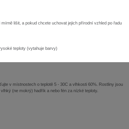
mírně lišit, a pokud chcete uchovat jejich přírodní vzhled po řadu
ysoké teploty (vytahuje barvy)
ťujte v místnostech o teplotě 5 - 30C a vlhkosti 60%. Rostliny jsou
e vlhký (ne mokrý) hadřík a nebo fén za nízké teploty.