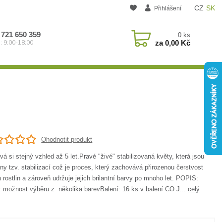
CZ
SK
Přihlášení
 721 650 359
0
ks
za
0,00 Kč
: 9:00-18:00
Ohodnotit produkt
á si stejný vzhled až 5 let.Pravé "živé" stabilizovaná květy, která jsou
ny tzv. stabilizací což je proces, který zachovává přirozenou čerstvost
 rostlin a zároveň udržuje jejich brilantní barvy po mnoho let. POPIS:
: možnost výběru z několika barevBalení: 16 ks v balení CO J...
celý