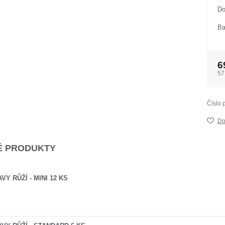
Do
Ba
6
57
Číslo 
Do
 PRODUKTY
VY RŮŽÍ - MINI 12 KS