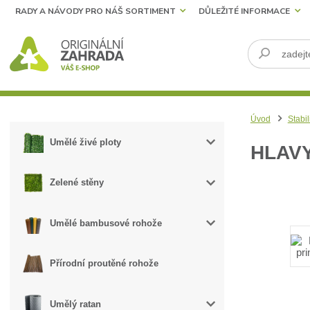
RADY A NÁVODY PRO NÁŠ SORTIMENT
DŮLEŽITÉ INFORMACE
Úvod
Stabil
Umělé živé ploty
HLAVY
Zelené stěny
Umělé bambusové rohože
Přírodní proutěné rohože
Umělý ratan