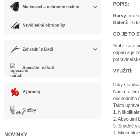
POPIS:
Mulčovací a ochranné textilie
Barvy:
možno
Balení:
16 ks
Neviditelné obrubníky
CO JE TO S
Stabilizace p
Zahradní nářadí
odpaří a je z
potravinářsk
Speciální nářadí
VYUŽITÍ:
Díky stabiliz
Našim cílem 
Výprodej
obchodního c
Takto uprave
Služby
1. Několikal
2. Absolutní
3. Snadné sk
4. Minimální
NOVINKY