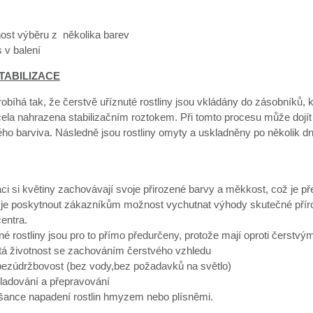
st výběru z několika barev
 v balení
TABILIZACE
robíhá tak, že čerstvě uříznuté rostliny jsou vkládány do zásobníků, 
cela nahrazena stabilizačním roztokem. Při tomto procesu může dojít
ého barviva. Následně jsou rostliny omyty a uskladněny po několik d
aci si květiny zachovávají svoje přirozené barvy a měkkost, což je 
je poskytnout zákazníkům možnost vychutnat výhody skutečné přírodn
entra.
né rostliny jsou pro to přímo předurčeny, protože mají oproti čerst
etá životnost se zachováním čerstvého vzhledu
 bezúdržbovost (bez vody,bez požadavků na světlo)
ladování a přepravování
 šance napadení rostlin hmyzem nebo plísněmi.