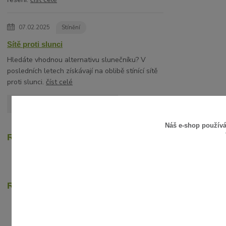
07.02.2025
Stínění
Sítě proti slunci
Hledáte vhodnou alternativu slunečníku? V
posledních letech získávají na oblibě stínící sítě
proti slunci.
číst celé
Zobrazit všechny články
Náš e-shop použív
Recenze zákazníků
Rychlé online platby