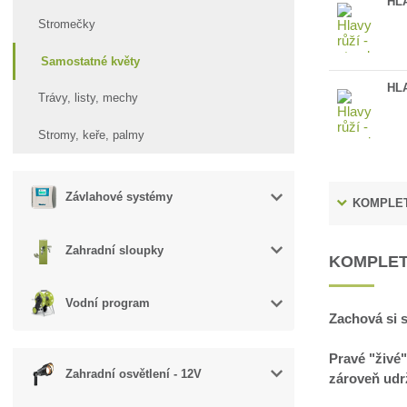
HL
Stromečky
Samostatné květy
HL
Trávy, listy, mechy
Stromy, keře, palmy
Závlahové systémy
KOMPLET
Zahradní sloupky
KOMPLET
Vodní program
Zachová si s
Pravé "živé"
Zahradní osvětlení - 12V
zároveň udrž