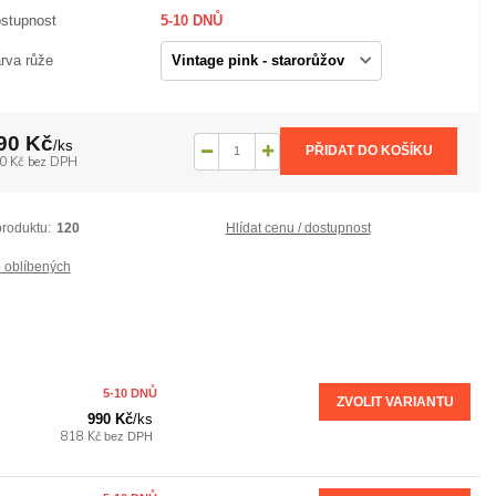
stupnost
5-10 DNŮ
rva růže
90 Kč
/
ks
PŘIDAT DO KOŠÍKU
0 Kč
bez DPH
produktu:
120
Hlídat cenu / dostupnost
 oblíbených
5-10 DNŮ
ZVOLIT VARIANTU
990 Kč
/
ks
818 Kč
bez DPH