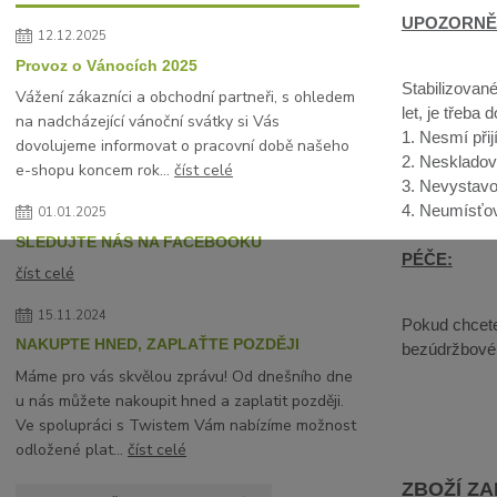
UPOZORNĚ
12.12.2025
Provoz o Vánocích 2025
Stabilizované
Vážení zákazníci a obchodní partneři, s ohledem
let, je třeba 
na nadcházející vánoční svátky si Vás
1. Nesmí přij
dovolujeme informovat o pracovní době našeho
2. Neskladov
e-shopu koncem rok...
číst celé
3. Nevystavo
4. Neumísťov
01.01.2025
SLEDUJTE NÁS NA FACEBOOKU
PÉČE:
číst celé
15.11.2024
Pokud chcete 
NAKUPTE HNED, ZAPLAŤTE POZDĚJI
bezúdržbové, 
Máme pro vás skvělou zprávu! Od dnešního dne
u nás můžete nakoupit hned a zaplatit později.
Ve spolupráci s Twistem Vám nabízíme možnost
odložené plat...
číst celé
ZBOŽÍ Z