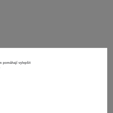
m pomáhají vylepšit
.