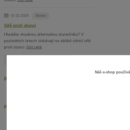
07.02.2025
Stínění
Sítě proti slunci
Hledáte vhodnou alternativu slunečníku? V
posledních letech získávají na oblibě stínící sítě
proti slunci.
číst celé
Zobrazit všechny články
Náš e-shop použív
Recenze zákazníků
Rychlé online platby