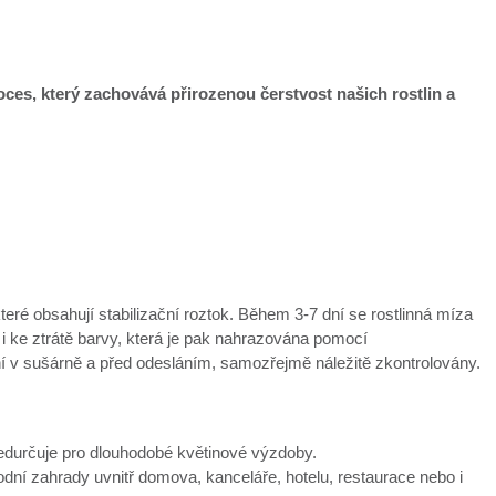
proces, který zachovává přirozenou čerstvost našich rostlin a
které obsahují stabilizační roztok. Během 3-7 dní se rostlinná míza
 i ke ztrátě barvy, která je pak nahrazována pomocí
ní v sušárně a před odesláním, samozřejmě náležitě zkontrolovány.
předurčuje pro dlouhodobé květinové výzdoby.
í zahrady uvnitř domova, kanceláře, hotelu, restaurace nebo i