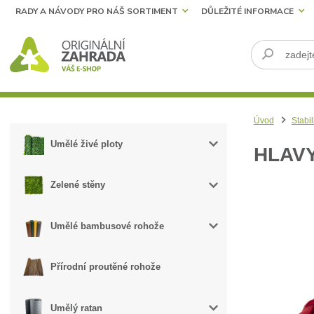
RADY A NÁVODY PRO NÁŠ SORTIMENT
DŮLEŽITÉ INFORMACE
Úvod
Stabil
Umělé živé ploty
HLAVY
Zelené stěny
Umělé bambusové rohože
Přírodní proutěné rohože
Umělý ratan