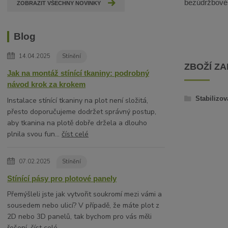
bezúdržbové, 
ZOBRAZIT VŠECHNY NOVINKY
Blog
14.04.2025
Stínění
ZBOŽÍ Z
Jak na montáž stínící tkaniny: podrobný
návod krok za krokem
Stabilizov
Instalace stínící tkaniny na plot není složitá,
přesto doporučujeme dodržet správný postup,
aby tkanina na plotě dobře držela a dlouho
plnila svou fun...
číst celé
07.02.2025
Stínění
Stínící pásy pro plotové panely
Přemýšleli jste jak vytvořit soukromí mezi vámi a
sousedem nebo ulicí? V případě, že máte plot z
2D nebo 3D panelů, tak bychom pro vás měli
řešení.
číst celé