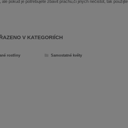
ale pokud je potřebujete zbavit prachu,či jiných nečistot, tak použijt
AŘAZENO V KATEGORIÍCH
ané rostliny
Samostatné květy