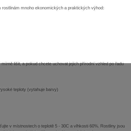
vým rostlinám mnoho ekonomických a praktických výhod:
mírně lišit, a pokud chcete uchovat jejich přírodní vzhled po řadu
ysoké teploty (vytahuje barvy)
ťujte v místnostech o teplotě 5 - 30C a vlhkosti 60%. Rostliny jsou