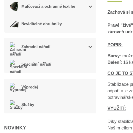
Mulčovací a ochranné textilie
Zachová si s
Neviditelné obrubníky
Pravé "živé"
zároveň udrž
POPIS:
Zahradní nářadí
Barvy:
možno
Balení:
16 ks
Speciální nářadí
CO JE TO S
Stabilizace p
Výprodej
odpaří a je z
potravinářsk
Služby
VYUŽITÍ:
Díky stabiliz
Našim cílem 
NOVINKY