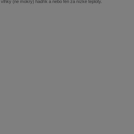
e vlhký (ne mokrý) hadřík a nebo fén za nízké teploty.