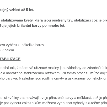
tejný vzhled až 5 let.
 stabilizovaná květy, která jsou ošetřeny tzv. stabilizací což je 
uje jejich brilantní barvy po mnoho let.
st výběru z několika barev
 v balení
TABILIZACE
robíhá tak, že čerstvě uříznuté rostliny jsou vkládány do zásobníků, 
cela nahrazena stabilizačním roztokem. Při tomto procesu může dojít
ého barviva. Následně jsou rostliny omyty a uskladněny po několik d
aci si květiny zachovávají svoje přirozené barvy a měkkost, což je 
je poskytnout zákazníkům možnost vychutnat výhody skutečné přírodn