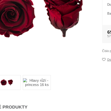
Do
Ba
6
57
Číslo 
Do
 PRODUKTY