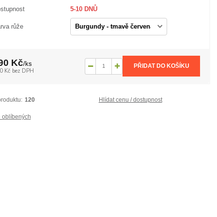
stupnost
5-10 DNŮ
rva růže
90 Kč
/
ks
PŘIDAT DO KOŠÍKU
0 Kč
bez DPH
produktu:
120
Hlídat cenu / dostupnost
 oblíbených