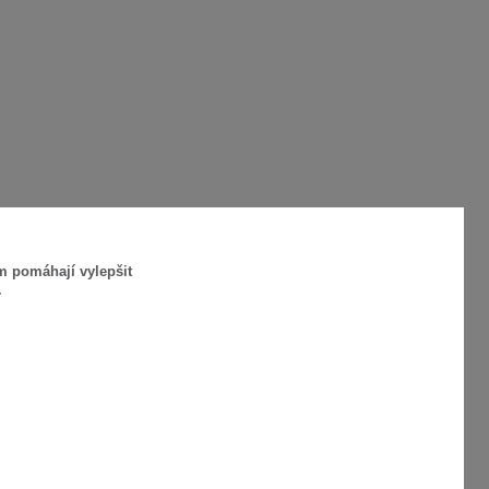
m pomáhají vylepšit
.