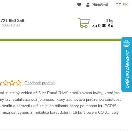
CZ
SK
Přihlášení
 721 650 359
0
ks
za
0,00 Kč
: 9:00-18:00
Ohodnotit produkt
á si stejný vzhled až 5 let.Pravé "živé" stabilizovaná květy, která jsou
ny tzv. stabilizací což je proces, který zachovává přirozenou čerstvost
 rostlin a zároveň udržuje jejich brilantní barvy po mnoho let. POPIS:
: možnost výběru z několika barevBalení: 16 ks v balení CO J...
celý