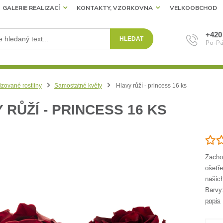
GALERIE REALIZACÍ
KONTAKTY, VZORKOVNA
VELKOOBCHOD
+420
HLEDAT
Po-Pá
izované rostliny
Samostatné květy
Hlavy růží - princess 16 ks
 RŮŽÍ - PRINCESS 16 KS
Zachov
ošetře
našich
Barvy
popis