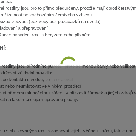
entra.
né rostliny jsou pro to přímo předurčeny, protože mají oproti čerst
etá životnost se zachováním čerstvého vzhledu
 bezúdržbovost (bez vody,bez požadavků na světlo)
ladování a přepravování
 šance napadení rostlin hmyzem nebo plísněmi.
NÍ:
 rostliny jsou přírodního původu, proto se mohou barvy nebo velikosti 
dodržovat základní pravidla:
ít do kontaktu s vodou, tzn. nezalévat
at nebo neumisťovat ve vlhkém prostředí
vat přímému slunečnímu záření, v blízkosti žárovek a jiných zdrojů v
at na lakem či olejem upravené plochy.
u stabilizovaných rostlin zachovat jejich “věčnou“ krásu, tak je umis