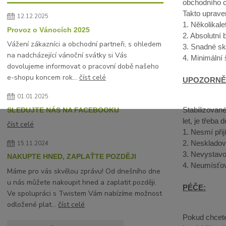
obchodního c
Takto uprave
12.12.2025
1. Několikal
Provoz o Vánocích 2025
2. Absolutní
Vážení zákazníci a obchodní partneři, s ohledem
3. Snadné sk
na nadcházející vánoční svátky si Vás
4. Minimální
dovolujeme informovat o pracovní době našeho
e-shopu koncem rok...
číst celé
UPOZORNĚ
01.01.2025
Stabilizované
SLEDUJTE NÁS NA FACEBOOKU
let, je třeba 
číst celé
1. Nesmí přij
2. Neskladov
15.11.2024
3. Nevystavo
NAKUPTE HNED, ZAPLAŤTE POZDĚJI
4. Neumísťov
Máme pro vás skvělou zprávu! Od dnešního dne
u nás můžete nakoupit hned a zaplatit později.
PÉČE:
Ve spolupráci s Twistem Vám nabízíme možnost
odložené plat...
číst celé
Pokud chcete 