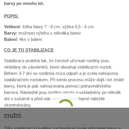
barvy po mnoho let.
POPIS:
Velikost:
šířka hlavy 7 - 8 cm, výška 5,5 - 6 cm
Barvy:
možnost výběru z několika barev
Balení:
4ks v balení
CO JE TO STABILIZACE
Stabilizace probíhá tak, že čerstvě uříznuté rostliny jsou
vkládány do zásobníků, které obsahují stabilizační roztok.
Během 3-7 dní se rostlinná míza odpaří a je zcela nahrazena
stabilizačním roztokem. Při tomto procesu může dojít i ke ztrátě
barvy, která je pak nahrazována pomocí potravinářského
barviva. Následně jsou rostliny omyty a uskladněny po několik
dní v sušárně a před odesláním, samozřejmě náležitě
zkontrolovány.
VYUŽITÍ:
Díky stabilizaci si květiny zachovávají svoje přirozené barvy a