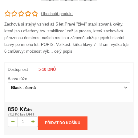
Ohodnotit produkt
Zachová si stejný vzhled až 5 let.Pravé "živé" stabilizovaná květy,
která jsou ošetřeny tzv. stabilizací což je proces, který zachovává
přirozenou čerstvost našich rostlin a zároveň udržuje jejich brilantní
barvy po mnoho let. POPIS: Velikost: šířka hlavy 7 - 8 cm, výška 5,5 -
6 cmBarvy: možnost výb...
celý popis
Dostupnost
5-10 DNŮ
Barva růže
850 Kč
/
ks
702 Kč
bez DPH
PŘIDAT DO KOŠÍKU