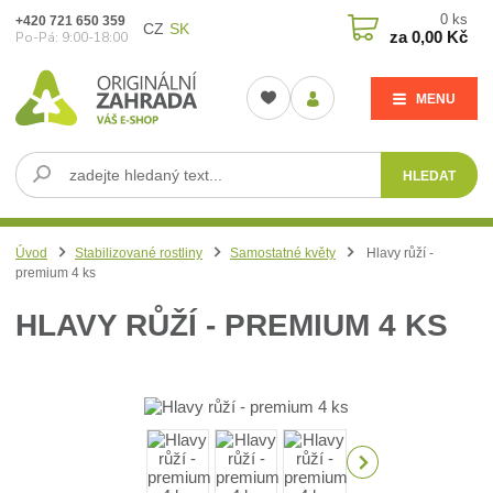
0
ks
+420 721 650 359
CZ
SK
za
0,00 Kč
Po-Pá: 9:00-18:00
MENU
HLEDAT
Úvod
Stabilizované rostliny
Samostatné květy
Hlavy růží -
premium 4 ks
HLAVY RŮŽÍ - PREMIUM 4 KS