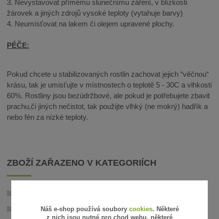
3. Nevystavovat přímému slunečnímu záření, v blízkosti
žárovek a jiných zdrojů vysoké teploty (vytahuje barvy)
4. Neumísťovat na lakem či olejem upravené plochy.
PÉČE:
Pokud chcete u stabilizovaných rostlin zachovat jejich “věčnou“
krásu, tak je umisťujte v místnostech o teplotě 5 - 30C a vlhkosti
60%. Rostliny jsou bezúdržbové, ale pokud je potřebujete zbavit
prachu,či jiných nečistot, tak použijte vlhký (ne mokrý) hadřík a
nebo fén za nízké teploty.
ZBOŽÍ ZAŘAZENO V KATEGORIÍCH
Stabilizované rostliny
Náš e-shop používá soubory
cookies
. Některé
Samostatné květy
z nich jsou nutné pro chod webu, některé