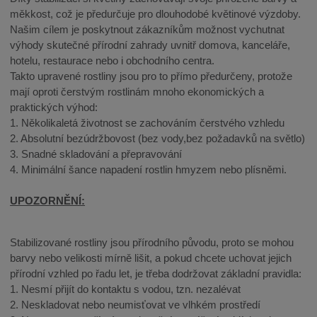
měkkost, což je předurčuje pro dlouhodobé květinové výzdoby.
Našim cílem je poskytnout zákazníkům možnost vychutnat
výhody skutečné přírodní zahrady uvnitř domova, kanceláře,
hotelu, restaurace nebo i obchodního centra.
Takto upravené rostliny jsou pro to přímo předurčeny, protože
mají oproti čerstvým rostlinám mnoho ekonomických a
praktických výhod:
1. Několikaletá životnost se zachováním čerstvého vzhledu
2. Absolutní bezúdržbovost (bez vody,bez požadavků na světlo)
3. Snadné skladování a přepravování
4. Minimální šance napadení rostlin hmyzem nebo plísněmi.
UPOZORNĚNÍ:
Stabilizované rostliny jsou přírodního původu, proto se mohou
barvy nebo velikosti mírně lišit, a pokud chcete uchovat jejich
přírodní vzhled po řadu let, je třeba dodržovat základní pravidla:
1. Nesmí přijít do kontaktu s vodou, tzn. nezalévat
2. Neskladovat nebo neumisťovat ve vlhkém prostředí