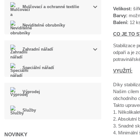
Mulčovací a ochranné textilie
Velikost:
šíř
Barvy:
možno
Balení:
12 ks
Neviditelné obrubníky
CO JE TO S
Stabilizace p
Zahradní nářadí
odpaří a je z
potravinářsk
Speciální nářadí
VYUŽITÍ:
Díky stabiliz
Našim cílem 
Výprodej
obchodního c
Takto uprave
Služby
1. Několikal
2. Absolutní
3. Snadné sk
4. Minimální
NOVINKY