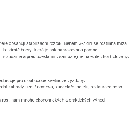
které obsahují stabilizační roztok. Během 3-7 dní se rostlinná míza
 i ke ztrátě barvy, která je pak nahrazována pomocí
ní v sušárně a před odesláním, samozřejmě náležitě zkontrolovány.
předurčuje pro dlouhodobé květinové výzdoby.
í zahrady uvnitř domova, kanceláře, hotelu, restaurace nebo i
vým rostlinám mnoho ekonomických a praktických výhod: