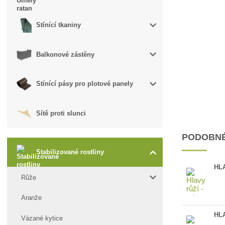
Stínící tkaniny
Balkonové zástěny
Stínící pásy pro plotové panely
Sítě proti slunci
PODOBNÉ
Stabilizované rostliny
HLA
Růže
Aranže
HL
Vázané kytice