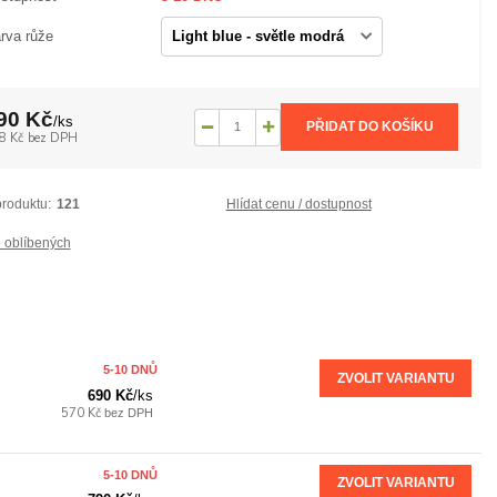
rva růže
90 Kč
/
ks
PŘIDAT DO KOŠÍKU
8 Kč
bez DPH
produktu:
121
Hlídat cenu / dostupnost
 oblíbených
5-10 DNŮ
ZVOLIT VARIANTU
690 Kč
/
ks
570 Kč
bez DPH
5-10 DNŮ
ZVOLIT VARIANTU