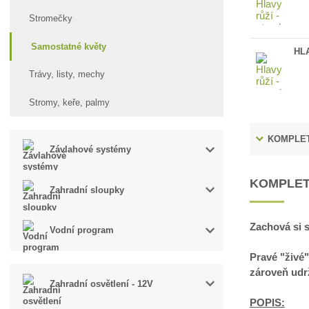
Stromečky
Samostatné květy
HL
Trávy, listy, mechy
Stromy, keře, palmy
KOMPLET
Závlahové systémy
KOMPLET
Zahradní sloupky
Zachová si s
Vodní program
Pravé "živé"
zároveň udrž
Zahradní osvětlení - 12V
POPIS: