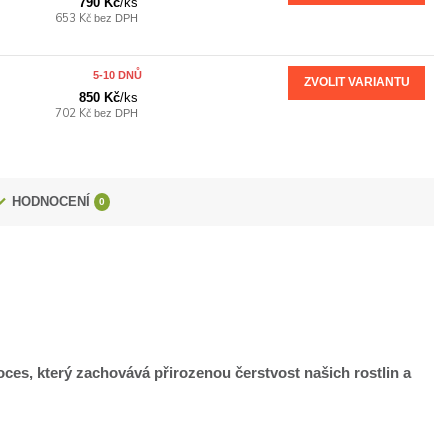
790 Kč
/
ks
653 Kč
bez DPH
5-10 DNŮ
ZVOLIT VARIANTU
850 Kč
/
ks
702 Kč
bez DPH
HODNOCENÍ
0
proces, který zachovává přirozenou čerstvost našich rostlin a