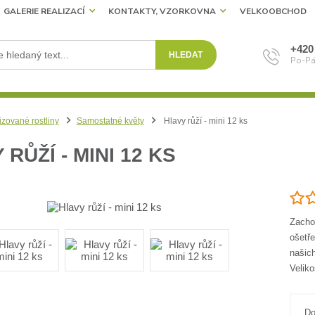
GALERIE REALIZACÍ
KONTAKTY, VZORKOVNA
VELKOOBCHOD
+420
HLEDAT
Po-Pá
izované rostliny
Samostatné květy
Hlavy růží - mini 12 ks
 RŮŽÍ - MINI 12 KS
Zachov
ošetře
našich
Veliko
Do