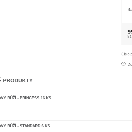
Ba
9
81
Číslo 
Do
 PRODUKTY
VY RŮŽÍ - PRINCESS 16 KS
AVY RŮŽÍ - STANDARD 6 KS