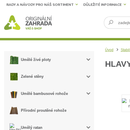
RADY A NÁVODY PRO NÁŠ SORTIMENT
DŮLEŽITÉ INFORMACE
Úvod
Stabil
Umělé živé ploty
HLAVY
Zelené stěny
Umělé bambusové rohože
Přírodní proutěné rohože
Umělý ratan