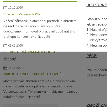
UPOZORNĚ
12.12.2025
Provoz o Vánocích 2025
Stabilizované
Vážení zákazníci a obchodní partneři, s ohledem
let, je třeba 
na nadcházející vánoční svátky si Vás
1. Nesmí přij
dovolujeme informovat o pracovní době našeho
2. Neskladov
e-shopu koncem rok...
číst celé
3. Nevystavo
4. Neumísťov
01.01.2025
SLEDUJTE NÁS NA FACEBOOKU
PÉČE:
číst celé
15.11.2024
Pokud chcete 
NAKUPTE HNED, ZAPLAŤTE POZDĚJI
bezúdržbové, 
Máme pro vás skvělou zprávu! Od dnešního dne
u nás můžete nakoupit hned a zaplatit později.
Ve spolupráci s Twistem Vám nabízíme možnost
odložené plat...
číst celé
ZBOŽÍ Z