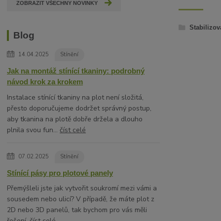
ZOBRAZIT VŠECHNY NOVINKY
Stabilizov
Blog
14.04.2025
Stínění
Jak na montáž stínící tkaniny: podrobný
návod krok za krokem
Instalace stínící tkaniny na plot není složitá,
přesto doporučujeme dodržet správný postup,
aby tkanina na plotě dobře držela a dlouho
plnila svou fun...
číst celé
07.02.2025
Stínění
Stínící pásy pro plotové panely
Přemýšleli jste jak vytvořit soukromí mezi vámi a
sousedem nebo ulicí? V případě, že máte plot z
2D nebo 3D panelů, tak bychom pro vás měli
řešení.
číst celé