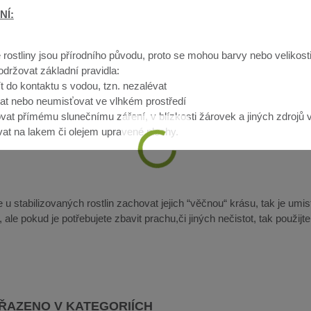
NÍ:
 rostliny jsou přírodního původu, proto se mohou barvy nebo velikosti 
dodržovat základní pravidla:
ít do kontaktu s vodou, tzn. nezalévat
at nebo neumisťovat ve vlhkém prostředí
vat přímému slunečnímu záření, v blízkosti žárovek a jiných zdrojů v
at na lakem či olejem upravené plochy.
u stabilizovaných rostlin zachovat jejich “věčnou“ krásu, tak je umis
ale pokud je potřebujete zbavit prachu,či jiných nečistot, tak použijt
AŘAZENO V KATEGORIÍCH