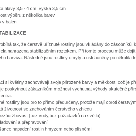
ka hlavy 3,5 - 4 cm, výška 3,5 cm
st výběru z několika barev
 v balení
TABILIZACE
robíhá tak, že čerstvě uříznuté rostliny jsou vkládány do zásobníků, 
cela nahrazena stabilizačním roztokem. Při tomto procesu může dojít
ého barviva. Následně jsou rostliny omyty a uskladněny po několik d
aci si květiny zachovávají svoje přirozené barvy a měkkost, což je 
je poskytnout zákazníkům možnost vychutnat výhody skutečné přírodn
entra.
né rostliny jsou pro to přímo předurčeny, protože mají oproti čerst
etá životnost se zachováním čerstvého vzhledu
 bezúdržbovost (bez vody,bez požadavků na světlo)
ladování a přepravování
 šance napadení rostlin hmyzem nebo plísněmi.