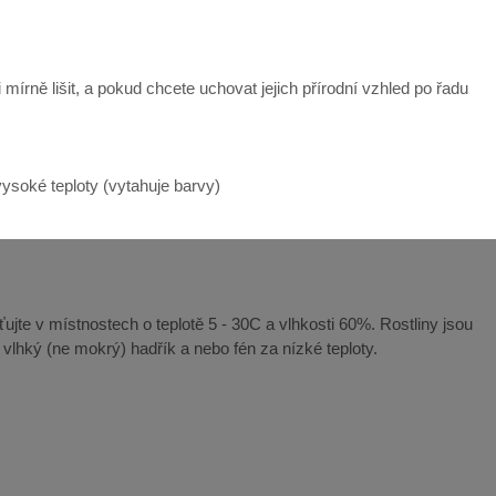
mírně lišit, a pokud chcete uchovat jejich přírodní vzhled po řadu
ysoké teploty (vytahuje barvy)
ťujte v místnostech o teplotě 5 - 30C a vlhkosti 60%. Rostliny jsou
e vlhký (ne mokrý) hadřík a nebo fén za nízké teploty.