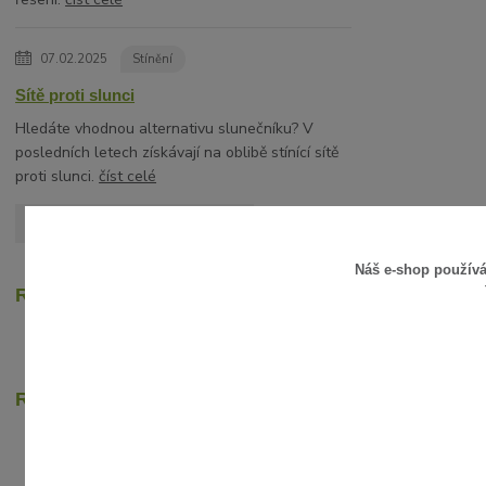
07.02.2025
Stínění
Sítě proti slunci
Hledáte vhodnou alternativu slunečníku? V
posledních letech získávají na oblibě stínící sítě
proti slunci.
číst celé
Zobrazit všechny články
Náš e-shop použív
Recenze zákazníků
Rychlé online platby