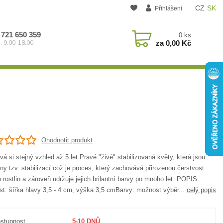
CZ
SK
Přihlášení
 721 650 359
0
ks
za
0,00 Kč
: 9:00-18:00
Ohodnotit produkt
á si stejný vzhled až 5 let.Pravé "živé" stabilizovaná květy, která jsou
ny tzv. stabilizací což je proces, který zachovává přirozenou čerstvost
 rostlin a zároveň udržuje jejich brilantní barvy po mnoho let. POPIS:
st: šířka hlavy 3,5 - 4 cm, výška 3,5 cmBarvy: možnost výběr...
celý popis
stupnost
5-10 DNŮ