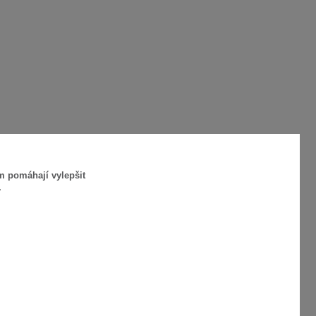
m pomáhají vylepšit
.