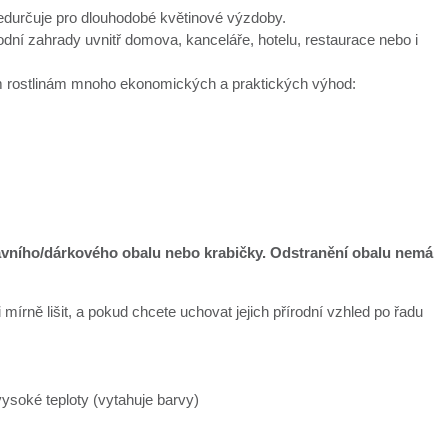
předurčuje pro dlouhodobé květinové výzdoby.
í zahrady uvnitř domova, kanceláře, hotelu, restaurace nebo i
vým rostlinám mnoho ekonomických a praktických výhod:
ravního/dárkového obalu nebo krabičky. Odstranění obalu nemá
mírně lišit, a pokud chcete uchovat jejich přírodní vzhled po řadu
ysoké teploty (vytahuje barvy)