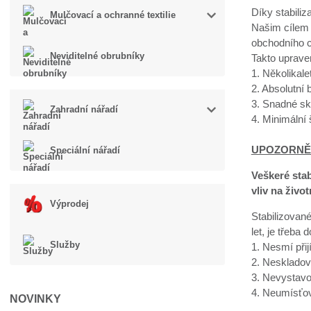
Díky stabiliz
Mulčovací a ochranné textilie
Našim cílem 
obchodního c
Neviditelné obrubníky
Takto uprave
1. Několikal
2. Absolutní
3. Snadné sk
Zahradní nářadí
4. Minimální
UPOZORNĚ
Speciální nářadí
Veškeré sta
vliv na život
Výprodej
Stabilizované
let, je třeba 
Služby
1. Nesmí přij
2. Neskladov
3. Nevystavo
4. Neumísťov
NOVINKY