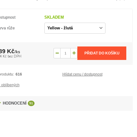
stupnost
SKLADEM
rva růže
89 Kč
/
ks
PŘIDAT DO KOŠÍKU
4 Kč
bez DPH
produktu:
616
Hlídat cenu / dostupnost
 oblíbených
HODNOCENÍ
51