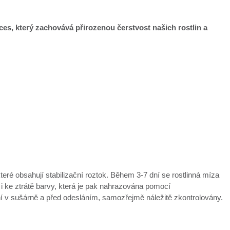
oces, který zachovává přirozenou čerstvost našich rostlin a
které obsahují stabilizační roztok. Během 3-7 dní se rostlinná míza
 i ke ztrátě barvy, která je pak nahrazována pomocí
ní v sušárně a před odesláním, samozřejmě náležitě zkontrolovány.