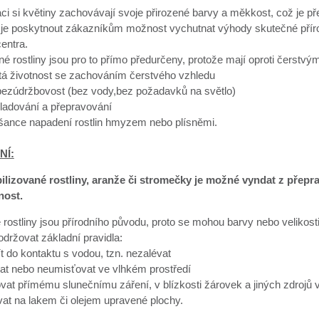
aci si květiny zachovávají svoje přirozené barvy a měkkost, což je 
je poskytnout zákazníkům možnost vychutnat výhody skutečné přírodn
entra.
né rostliny jsou pro to přímo předurčeny, protože mají oproti čerst
etá životnost se zachováním čerstvého vzhledu
 bezúdržbovost (bez vody,bez požadavků na světlo)
ladování a přepravování
 šance napadení rostlin hmyzem nebo plísněmi.
NÍ:
bilizované rostliny, aranže či stromečky je možné vyndat z přep
nost.
 rostliny jsou přírodního původu, proto se mohou barvy nebo velikosti 
dodržovat základní pravidla:
ít do kontaktu s vodou, tzn. nezalévat
at nebo neumisťovat ve vlhkém prostředí
vat přímému slunečnímu záření, v blízkosti žárovek a jiných zdrojů v
at na lakem či olejem upravené plochy.