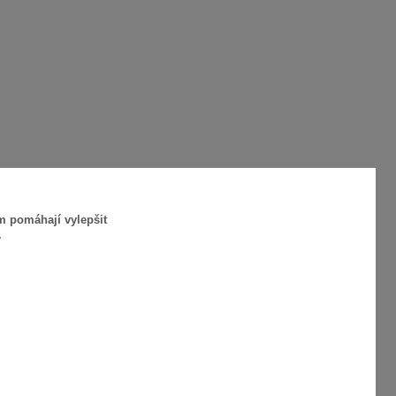
m pomáhají vylepšit
.