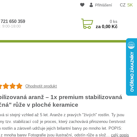
CZ
SK
Přihlášení
 721 650 359
0
ks
za
0,00 Kč
: 9:00-18:00
Ohodnotit produkt
bilizovaná aranž – 1x premium stabilizovaná
čná" růže v ploché keramice
á si stejný vzhled až 5 let. Aranže z pravých "živých" rostlin. Ty jsou
ny tzv. stabilizací což je proces, který zachovává přirozenou čerstvost
 rostlin a zároveň udržuje jejich brilantní barvy po mnoho let. POPIS:
z mnoha barev Fotografie jsou ilustrační, odstín růže a slož...
celý popis