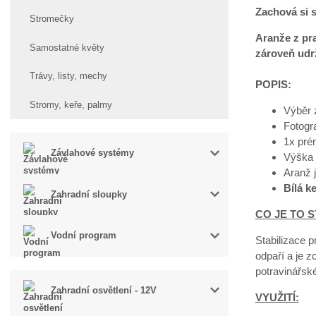
Zachová si s
Stromečky
Aranže z pra
Samostatné květy
zároveň udrž
Trávy, listy, mechy
POPIS:
Stromy, keře, palmy
Výběr 
Fotogra
1x prém
Závlahové systémy
Výška 
Aranž 
Bílá k
Zahradní sloupky
CO JE TO S
Vodní program
Stabilizace p
odpaří a je z
potravinářsk
Zahradní osvětlení - 12V
VYUŽITÍ: