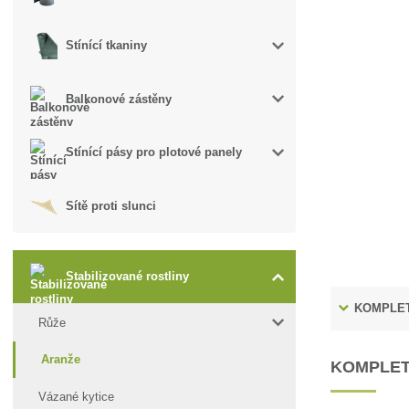
Stínící tkaniny
Balkonové zástěny
Stínící pásy pro plotové panely
Sítě proti slunci
Stabilizované rostliny
KOMPLET
Růže
Aranže
KOMPLET
Vázané kytice