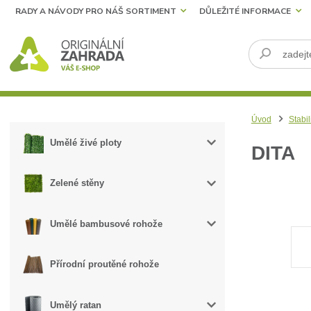
RADY A NÁVODY PRO NÁŠ SORTIMENT
DŮLEŽITÉ INFORMACE
Úvod
Stabil
Umělé živé ploty
DITA
Zelené stěny
Umělé bambusové rohože
Přírodní proutěné rohože
Umělý ratan