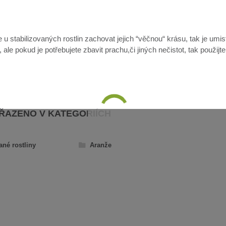
u stabilizovaných rostlin zachovat jejich “věčnou“ krásu, tak je umis
ale pokud je potřebujete zbavit prachu,či jiných nečistot, tak použijt
AŘAZENO V KATEGORIÍCH
ané rostliny
Aranže