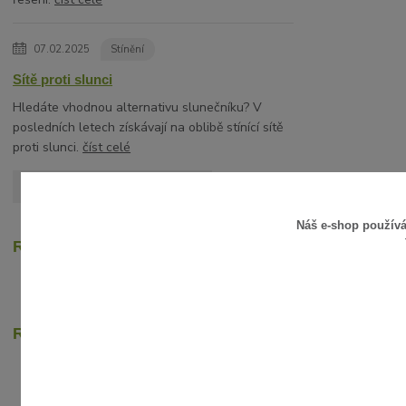
07.02.2025
Stínění
Sítě proti slunci
Hledáte vhodnou alternativu slunečníku? V
posledních letech získávají na oblibě stínící sítě
proti slunci.
číst celé
Zobrazit všechny články
Náš e-shop použív
Recenze zákazníků
Rychlé online platby