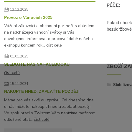
PÉČE:
12.12.2025
Provoz o Vánocích 2025
Pokud chcete 
Vážení zákazníci a obchodní partneři, s ohledem
bezúdržbové, 
na nadcházející vánoční svátky si Vás
dovolujeme informovat o pracovní době našeho
e-shopu koncem rok...
číst celé
01.01.2025
SLEDUJTE NÁS NA FACEBOOKU
ZBOŽÍ Z
číst celé
15.11.2024
Stabilizov
NAKUPTE HNED, ZAPLAŤTE POZDĚJI
Máme pro vás skvělou zprávu! Od dnešního dne
u nás můžete nakoupit hned a zaplatit později.
Ve spolupráci s Twistem Vám nabízíme možnost
odložené plat...
číst celé