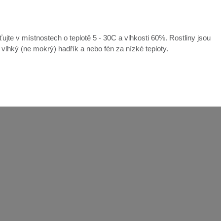
ťujte v místnostech o teplotě 5 - 30C a vlhkosti 60%. Rostliny jsou
e vlhký (ne mokrý) hadřík a nebo fén za nízké teploty.