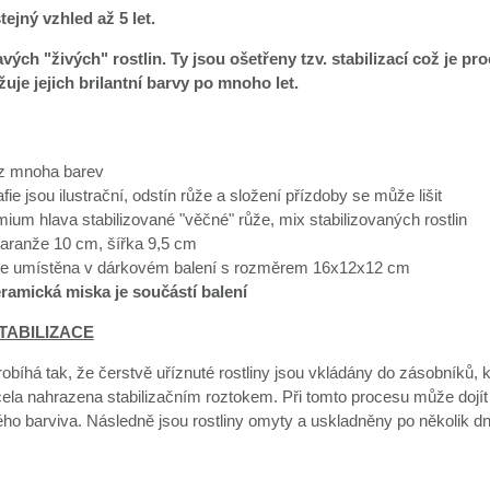
tejný vzhled až 5 let.
vých "živých" rostlin. Ty jsou ošetřeny tzv. stabilizací což je pr
uje jejich brilantní barvy po mnoho let.
z mnoha barev
fie jsou ilustrační, odstín růže a složení přízdoby se může lišit
ium hlava stabilizované "věčné" růže, mix stabilizovaných rostlin
aranže 10 cm, šířka 9,5 cm
je umístěna v dárkovém balení s rozměrem 16x12x12 cm
eramická miska je součástí balení
TABILIZACE
robíhá tak, že čerstvě uříznuté rostliny jsou vkládány do zásobníků, 
cela nahrazena stabilizačním roztokem. Při tomto procesu může dojít
ého barviva. Následně jsou rostliny omyty a uskladněny po několik d