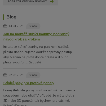
ZOBRAZIT VŠECHNY NOVINKY
Blog
14.04.2025
Stínění
Jak na montáž stínící tkaniny: podrobný
návod krok za krokem
Instalace stínící tkaniny na plot není složitá,
přesto doporučujeme dodržet správný postup,
aby tkanina na plotě dobře držela a dlouho
plnila svou fun...
číst celé
07.02.2025
Stínění
Stínící pásy pro plotové panely
Přemýšleli jste jak vytvořit soukromí mezi vámi a
sousedem nebo ulicí? V případě, že máte plot z
2D nebo 3D panelů, tak bychom pro vás měli
řešení.
číst celé