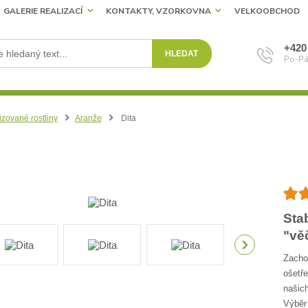
GALERIE REALIZACÍ
KONTAKTY, VZORKOVNA
VELKOOBCHOD
+420
HLEDAT
Po-Pá
izované rostliny
Aranže
Dita
Sta
"vě
Zachov
ošetře
našich
Výběr 