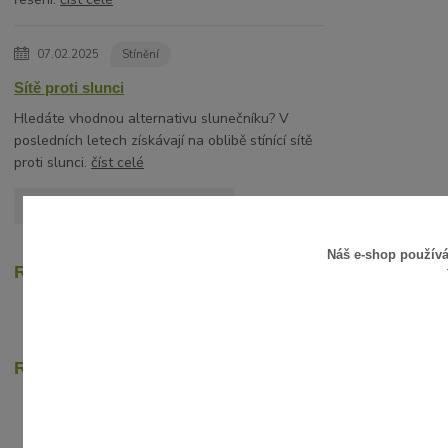
07.02.2025
Stínění
Sítě proti slunci
Hledáte vhodnou alternativu slunečníku? V
posledních letech získávají na oblibě stínící sítě
proti slunci.
číst celé
Zobrazit všechny články
Náš e-shop použív
Recenze zákazníků
Rychlé online platby