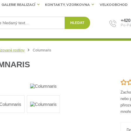
GALERIE REALIZACÍ
KONTAKTY, VZORKOVNA
VELKOOBCHOD
+420
HLEDAT
Po-Pá
izované rostliny
Columnaris
MNARIS
Zachov
nebo p
přiroz
mnoho
Do