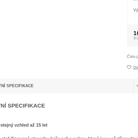
Vý
1
9 
Číslo 
Do
NÍ SPECIFIKACE
NÍ SPECIFIKACE
 stejný vzhled až 15 let