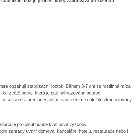
 stabilizací což je proces, který zachovává přirozenou
t.
které obsahují stabilizační roztok. Během 3-7 dní se rostlinná míza
 i ke ztrátě barvy, která je pak nahrazována pomocí
ní v sušárně a před odesláním, samozřejmě náležitě zkontrolovány.
předurčuje pro dlouhodobé květinové výzdoby.
í zahrady uvnitř domova, kanceláře, hotelu, restaurace nebo i