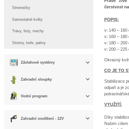
Pravé "živé"
čerstvost na
Stromečky
POPIS:
Samostatné květy
v: 140 – 160
Trávy, listy, mechy
v: 160 – 180
v: 180 – 200
Stromy, keře, palmy
v: 200 – 225
Okrasný květ
Závlahové systémy
CO JE TO S
Zahradní sloupky
Stabilizace p
odpaří a je z
potravinářsk
Vodní program
VYUŽITÍ:
Díky stabiliz
Zahradní osvětlení - 12V
Našim cílem 