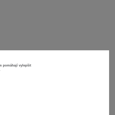
m pomáhají vylepšit
.