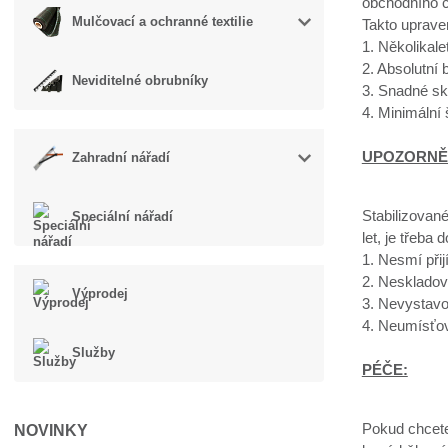
obchodního c
Mulčovací a ochranné textilie
Takto uprave
1. Několikal
2. Absolutní
Neviditelné obrubníky
3. Snadné sk
4. Minimální
UPOZORNĚ
Zahradní nářadí
Stabilizované
Speciální nářadí
let, je třeba 
1. Nesmí přij
2. Neskladov
Výprodej
3. Nevystavo
4. Neumísťov
Služby
PÉČE:
Pokud chcete 
NOVINKY