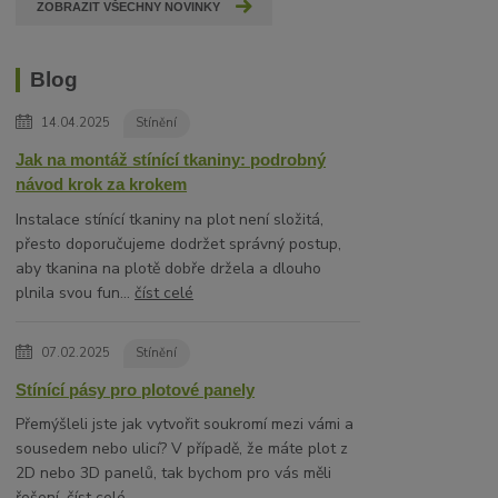
ZOBRAZIT VŠECHNY NOVINKY
Blog
14.04.2025
Stínění
Jak na montáž stínící tkaniny: podrobný
návod krok za krokem
Instalace stínící tkaniny na plot není složitá,
přesto doporučujeme dodržet správný postup,
aby tkanina na plotě dobře držela a dlouho
plnila svou fun...
číst celé
07.02.2025
Stínění
Stínící pásy pro plotové panely
Přemýšleli jste jak vytvořit soukromí mezi vámi a
sousedem nebo ulicí? V případě, že máte plot z
2D nebo 3D panelů, tak bychom pro vás měli
řešení.
číst celé