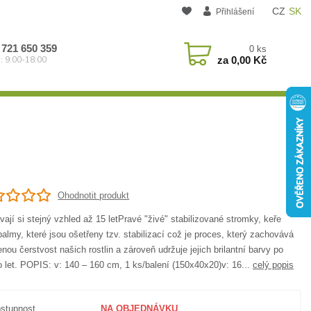
CZ
SK
Přihlášení
 721 650 359
0
ks
za
0,00 Kč
: 9:00-18:00
Ohodnotit produkt
ají si stejný vzhled až 15 letPravé "živé" stabilizované stromky, keře
almy, které jsou ošetřeny tzv. stabilizací což je proces, který zachovává
enou čerstvost našich rostlin a zároveň udržuje jejich brilantní barvy po
 let. POPIS: v: 140 – 160 cm, 1 ks/balení (150x40x20)v: 16...
celý popis
stupnost
NA OBJEDNÁVKU