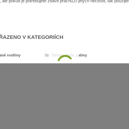
ale pokud je potřebujete zbavit prachu,či jiných nečistot, tak použijt
AŘAZENO V KATEGORIÍCH
ané rostliny
Stromy, keře, palmy