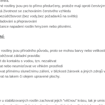
entra.
né rostliny jsou pro to přímo předurčeny, protože mají oproti čerst
etá životnost se zachováním čerstvého vzhledu
 bezúdržbovost (bez vody,bez požadavků na světlo)
ladování a přepravování
 šance napadení rostlin hmyzem nebo plísněmi.
NÍ:
 rostliny jsou přírodního původu, proto se mohou barvy nebo velikosti 
dodržovat základní pravidla:
ít do kontaktu s vodou, tzn. nezalévat
at nebo neumisťovat ve vlhkém prostředí
vat přímému slunečnímu záření, v blízkosti žárovek a jiných zdrojů v
at na lakem či olejem upravené plochy.
u stabilizovaných rostlin zachovat jejich “věčnou“ krásu, tak je umis