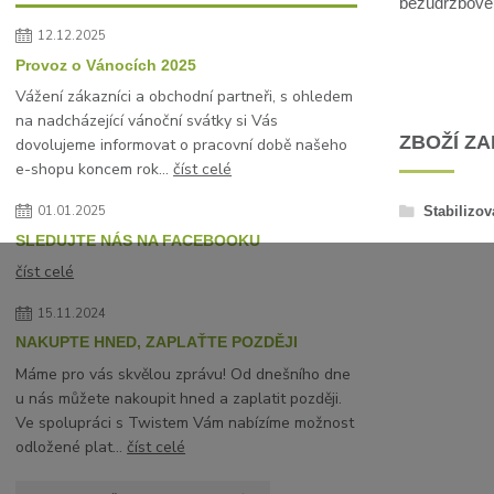
bezúdržbové, 
12.12.2025
Provoz o Vánocích 2025
Vážení zákazníci a obchodní partneři, s ohledem
na nadcházející vánoční svátky si Vás
ZBOŽÍ Z
dovolujeme informovat o pracovní době našeho
e-shopu koncem rok...
číst celé
Stabilizov
01.01.2025
SLEDUJTE NÁS NA FACEBOOKU
číst celé
15.11.2024
NAKUPTE HNED, ZAPLAŤTE POZDĚJI
Máme pro vás skvělou zprávu! Od dnešního dne
u nás můžete nakoupit hned a zaplatit později.
Ve spolupráci s Twistem Vám nabízíme možnost
odložené plat...
číst celé