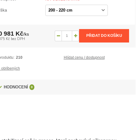
ška
0 981 Kč
/
ks
PŘIDAT DO KOŠÍKU
075 Kč
bez DPH
produktu:
210
Hlídat cenu / dostupnost
 oblíbených
HODNOCENÍ
0