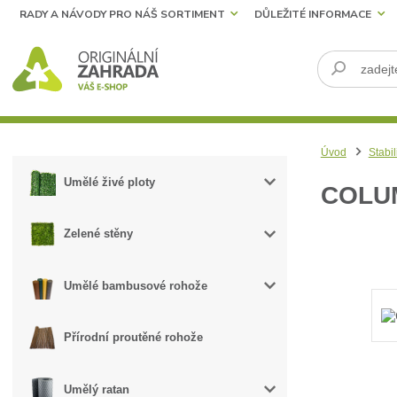
RADY A NÁVODY PRO NÁŠ SORTIMENT
DŮLEŽITÉ INFORMACE
Úvod
Stabil
Umělé živé ploty
COLU
Zelené stěny
Umělé bambusové rohože
Přírodní proutěné rohože
Umělý ratan