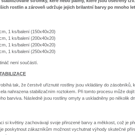
 stabilizované stromky, keře nebo palmy, které jsou ošetřeny tzv.
šich rostlin a zároveň udržuje jejich brilantní barvy po mnoho le
 cm, 1 ks/balení (150x40x20)
 cm, 1 ks/balení (200x40x20)
 cm, 1 ks/balení (200x40x20)
 cm, 1 ks/balení (250x40x20)
ináč není součástí.
TABILIZACE
robíhá tak, že čerstvě uříznuté rostliny jsou vkládány do zásobníků, 
cela nahrazena stabilizačním roztokem. Při tomto procesu může dojít
ého barviva. Následně jsou rostliny omyty a uskladněny po několik d
aci si květiny zachovávají svoje přirozené barvy a měkkost, což je 
je poskytnout zákazníkům možnost vychutnat výhody skutečné přírodn