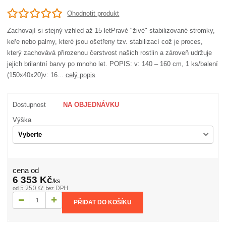
Ohodnotit produkt
Zachovají si stejný vzhled až 15 letPravé "živé" stabilizované stromky,
keře nebo palmy, které jsou ošetřeny tzv. stabilizací což je proces,
který zachovává přirozenou čerstvost našich rostlin a zároveň udržuje
jejich brilantní barvy po mnoho let. POPIS: v: 140 – 160 cm, 1 ks/balení
(150x40x20)v: 16...
celý popis
Dostupnost
NA OBJEDNÁVKU
Výška
cena od
6 353 Kč
/
ks
5 250 Kč
bez DPH
od
PŘIDAT DO KOŠÍKU