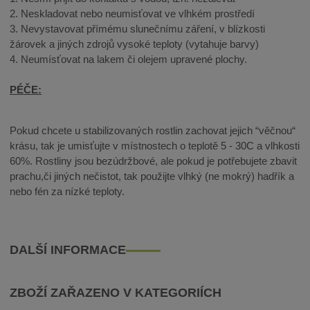
2. Neskladovat nebo neumisťovat ve vlhkém prostředí
3. Nevystavovat přímému slunečnímu záření, v blízkosti
žárovek a jiných zdrojů vysoké teploty (vytahuje barvy)
4. Neumísťovat na lakem či olejem upravené plochy.
PÉČE:
Pokud chcete u stabilizovaných rostlin zachovat jejich “věčnou“
krásu, tak je umisťujte v místnostech o teplotě 5 - 30C a vlhkosti
60%. Rostliny jsou bezúdržbové, ale pokud je potřebujete zbavit
prachu,či jiných nečistot, tak použijte vlhký (ne mokrý) hadřík a
nebo fén za nízké teploty.
DALŠÍ INFORMACE
ZBOŽÍ ZAŘAZENO V KATEGORIÍCH