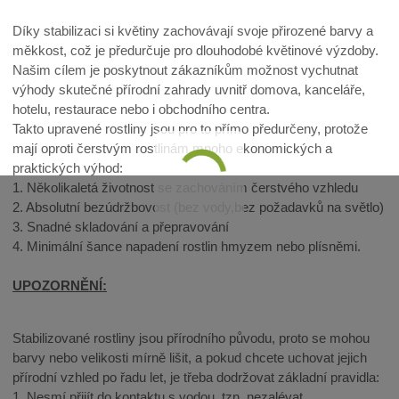
Díky stabilizaci si květiny zachovávají svoje přirozené barvy a
měkkost, což je předurčuje pro dlouhodobé květinové výzdoby.
Našim cílem je poskytnout zákazníkům možnost vychutnat
výhody skutečné přírodní zahrady uvnitř domova, kanceláře,
hotelu, restaurace nebo i obchodního centra.
Takto upravené rostliny jsou pro to přímo předurčeny, protože
mají oproti čerstvým rostlinám mnoho ekonomických a
praktických výhod:
1. Několikaletá životnost se zachováním čerstvého vzhledu
2. Absolutní bezúdržbovost (bez vody,bez požadavků na světlo)
3. Snadné skladování a přepravování
4. Minimální šance napadení rostlin hmyzem nebo plísněmi.
UPOZORNĚNÍ:
Stabilizované rostliny jsou přírodního původu, proto se mohou
barvy nebo velikosti mírně lišit, a pokud chcete uchovat jejich
přírodní vzhled po řadu let, je třeba dodržovat základní pravidla:
1. Nesmí přijít do kontaktu s vodou, tzn. nezalévat