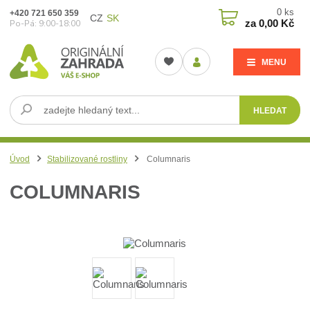
0
ks
+420 721 650 359
CZ
SK
za
0,00 Kč
Po-Pá: 9:00-18:00
MENU
HLEDAT
Úvod
Stabilizované rostliny
Columnaris
COLUMNARIS