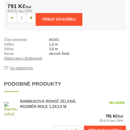
791 Kč
/
bal
654 Kč
bez DPH
PŘIDAT DO KOŠÍKU
Číslo produktu:
65301
Výška:
1,2 m
Délka:
3,0 m
Barva:
okrově žlutá
Hlídat cenu / dostupnost
Do oblíbených
PODOBNÉ PRODUKTY
BAMBUSOVÁ ROHOŽ ZELENÁ,
SKLADEM
ROZMĚR ROLE 1,2X3,0 M
791 Kč
/
bal
654 Kč
bez DPH