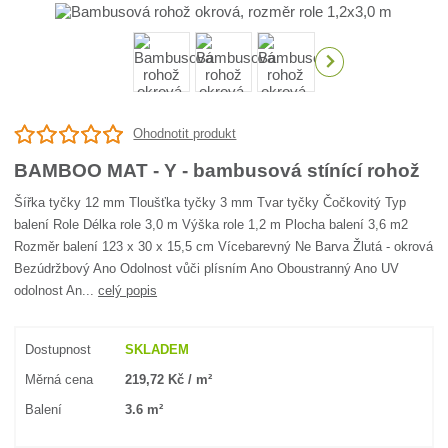
Ohodnotit produkt
BAMBOO MAT - Y - bambusová stínící rohož
Šířka tyčky 12 mm Tloušťka tyčky 3 mm Tvar tyčky Čočkovitý Typ
balení Role Délka role 3,0 m Výška role 1,2 m Plocha balení 3,6 m2
Rozměr balení 123 x 30 x 15,5 cm Vícebarevný Ne Barva Žlutá - okrová
Bezúdržbový Ano Odolnost vůči plísním Ano Oboustranný Ano UV
odolnost An...
celý popis
Dostupnost
SKLADEM
Měrná cena
219,72 Kč / m²
Balení
3.6 m²