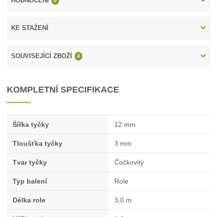
HODNOCENÍ
0
KE STAŽENÍ
SOUVISEJÍCÍ ZBOŽÍ
4
KOMPLETNÍ SPECIFIKACE
Šířka tyčky
12 mm
Tloušťka tyčky
3 mm
Tvar tyčky
Čočkovitý
Typ balení
Role
Délka role
3,0 m