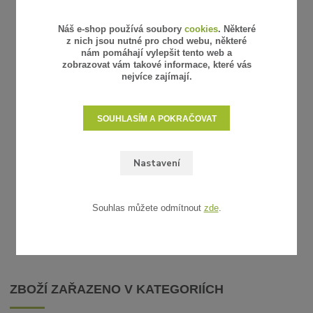
Náš e-shop používá soubory
cookies
. Některé
z nich jsou nutné pro chod webu, některé
nám pomáhají vylepšit tento web a
zobrazovat vám takové informace, které vás
nejvíce zajímají.
7 hodnocení
STAHOVACÍ PÁSKY - TRANSPARENTNÍ,
STAHOVAC
SOUHLASÍM A POKRAČOVAT
98X2,5 MM, 100 KS
40 Kč
95 Kč
/
bal
/
bal
33 Kč
79 Kč
bez DPH
bez 
SKLADEM
Nastavení
PŘIDAT DO KOŠÍKU
Souhlas můžete odmítnout
zde
.
ZBOŽÍ ZAŘAZENO V KATEGORIÍCH