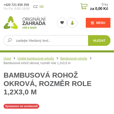
0
ks
+420 721 650 359
CZ
SK
za
0,00 Kč
Po-Pá: 9:00-18:00
MENU
HLEDAT
Úvod
Umělé bambusové rohože
Bambusové rohože
Bambusová rohož okrová, rozměr role 1,2x3,0 m
BAMBUSOVÁ ROHOŽ
OKROVÁ, ROZMĚR ROLE
1,2X3,0 M
Vystaveno ve vzorkovně