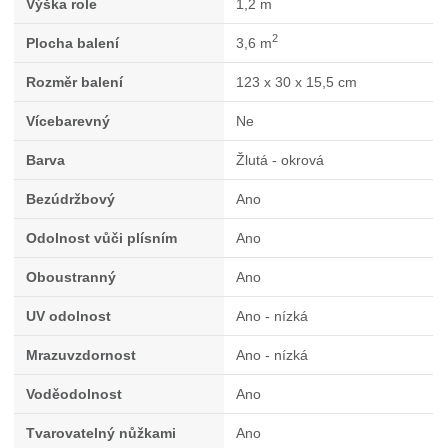
Výška role
1,2 m
2
Plocha balení
3,6 m
Rozměr balení
123 x 30 x 15,5 cm
Vícebarevný
Ne
Barva
Žlutá - okrová
Bezúdržbový
Ano
Odolnost vůči plísním
Ano
Oboustranný
Ano
UV odolnost
Ano - nízká
Mrazuvzdornost
Ano - nízká
Voděodolnost
Ano
Tvarovatelný nůžkami
Ano