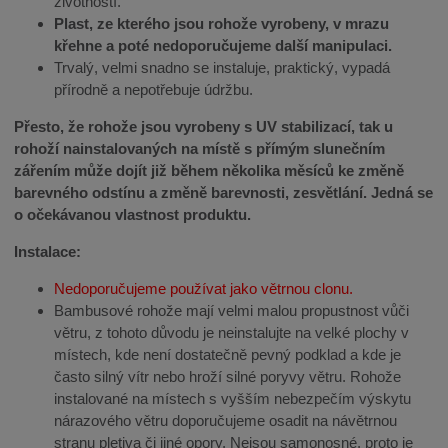
životností.
Plast, ze kterého jsou rohože vyrobeny, v mrazu
křehne a poté nedoporučujeme další manipulaci.
Trvalý, velmi snadno se instaluje, praktický, vypadá
přírodně a nepotřebuje údržbu.
Přesto, že rohože jsou vyrobeny s UV stabilizací, tak u
rohoží nainstalovaných na místě s přímým slunečním
zářením může dojít již během několika měsíců ke změně
barevného odstínu a změně barevnosti, zesvětlání. Jedná se
o očekávanou vlastnost produktu.
Instalace:
Nedoporučujeme používat jako větrnou clonu.
Bambusové rohože mají velmi malou propustnost vůči
větru, z tohoto důvodu je neinstalujte na velké plochy v
místech, kde není dostatečně pevný podklad a kde je
často silný vítr nebo hroží silné poryvy větru. Rohože
instalované na místech s vyšším nebezpečím výskytu
nárazového větru doporučujeme osadit na návětrnou
stranu pletiva či jiné opory. Nejsou samonosné, proto je