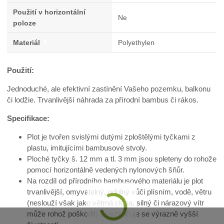
Použití v horizontální
Ne
poloze
Materiál
f
Polyethylen
Použití:
Jednoduché, ale efektivní zastínění Vašeho pozemku, balkonu
či lodžie. Trvanlivější náhrada za přírodní bambus či rákos.
Specifikace:
Plot je tvořen svislými dutými zploštělými tyčkami z
plastu, imitujícími bambusové stvoly.
Ploché tyčky š. 12 mm a tl. 3 mm jsou spleteny do rohože
pomocí horizontálně vedených nylonových šňůr.
Na rozdíl od přírodního bambusového materiálu je plot
trvanlivější, omyvatelný, odolný vůči plísním, vodě, větru
(neslouží však jako větrná clona, silný či nárazový vítr
může rohož poškodit) a vyznačuje se výrazně vyšší