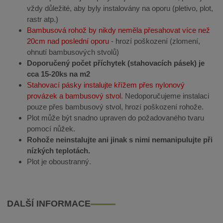
vždy důležité, aby byly instalovány na oporu (pletivo, plot,
rastr atp.)
Bambusová rohož by nikdy neměla přesahovat více než
20cm nad poslední oporu
- hrozí poškození (zlomení,
ohnutí bambusových stvolů)
Doporučený počet příchytek (stahovacích pásek) je
cca 15-20ks na m2
Stahovací pásky instalujte křížem přes nylonový
provázek a bambusový stvol.
Nedoporučujeme instalaci
pouze přes bambusový stvol, hrozí poškození rohože.
Plot může být snadno upraven do požadovaného tvaru
pomocí nůžek.
Rohože neinstalujte ani jinak s nimi nemanipulujte při
nízkých teplotách.
Plot je oboustranný.
DALŠÍ INFORMACE