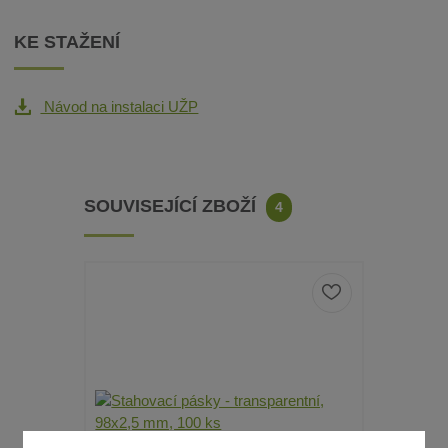
KE STAŽENÍ
Návod na instalaci UŽP
SOUVISEJÍCÍ ZBOŽÍ
4