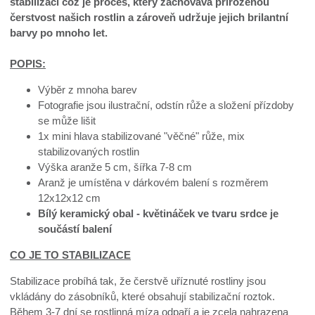
stabilizací což je proces, který zachovává přirozenou
čerstvost našich rostlin a zároveň udržuje jejich brilantní
barvy po mnoho let.
POPIS:
Výběr z mnoha barev
Fotografie jsou ilustrační, odstín růže a složení přízdoby
se může lišit
1x mini hlava stabilizované "věčné" růže, mix
stabilizovaných rostlin
Výška aranže 5 cm, šířka 7-8 cm
Aranž je umístěna v dárkovém balení s rozměrem
12x12x12 cm
Bílý keramický obal - květináček ve tvaru srdce je
součástí balení
CO JE TO STABILIZACE
Stabilizace probíhá tak, že čerstvě uříznuté rostliny jsou
vkládány do zásobníků, které obsahují stabilizační roztok.
Během 3-7 dní se rostlinná míza odpaří a je zcela nahrazena