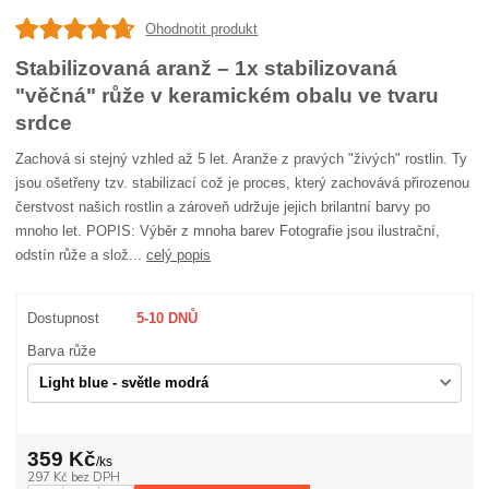
Ohodnotit produkt
Stabilizovaná aranž – 1x stabilizovaná
"věčná" růže v keramickém obalu ve tvaru
srdce
Zachová si stejný vzhled až 5 let. Aranže z pravých "živých" rostlin. Ty
jsou ošetřeny tzv. stabilizací což je proces, který zachovává přirozenou
čerstvost našich rostlin a zároveň udržuje jejich brilantní barvy po
mnoho let. POPIS: Výběr z mnoha barev Fotografie jsou ilustrační,
odstín růže a slož...
celý popis
Dostupnost
5-10 DNŮ
Barva růže
359 Kč
/
ks
297 Kč
bez DPH