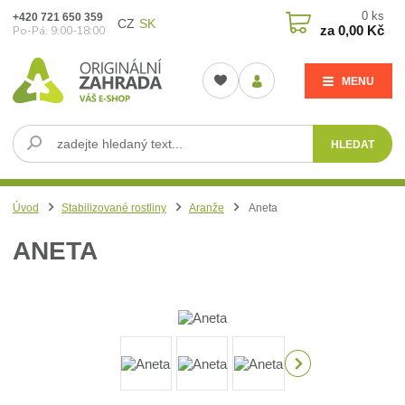
0
ks
+420 721 650 359
CZ
SK
za
0,00 Kč
Po-Pá: 9:00-18:00
MENU
HLEDAT
Úvod
Stabilizované rostliny
Aranže
Aneta
ANETA