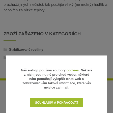
prachu,či jiných nečistot, tak použijte vlhký (ne mokrý) hadřík a
nebo fén za nízké teploty.
ZBOŽÍ ZAŘAZENO V KATEGORIÍCH
Stabilizované rostliny
Aranže
Náš e-shop používá soubory
cookies
. Některé
z nich jsou nutné pro chod webu, některé
nám pomáhají vylepšit tento web a
zobrazovat vám takové informace, které vás
nejvíce zajímají.
SOUHLASÍM A POKRAČOVAT