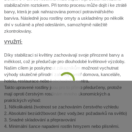
stabilizačním roztokem. Při tomto procesu může dojít i ke ztrátě
barvy, která je pak nahrazována pomocí potravinářského
barviva. Následně jsou rostliny omyty a uskladněny po několik
dní v sušárně a před odesláním, samozřejmě náležitě
zkontrolovány.
VYUŽITÍ:
Díky stabilizaci si květiny zachovávají svoje přirozené barvy a
měkkost, což je předurčuje pro dlouhodobé květinové výzdoby.
Našim cílem je poskytnout zákazníkům možnost vychutnat
výhody skutečné přírodní zahrady uvnitř domova, kanceláře,
hotelu, restaurace nebo i obchodního centra.
Takto upravené rostliny jsou pro to přímo předurčeny, protože
mají oproti čerstvým rostlinám mnoho ekonomických a
praktických výhod:
1. Několikaletá životnost se zachováním čerstvého vzhledu
2. Absolutní bezúdržbovost (bez vody,bez požadavků na světlo)
3. Snadné skladování a přepravování
4. Minimální šance napadení rostlin hmyzem nebo plísněmi.