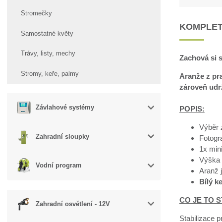
Stromečky
KOMPLET
Samostatné květy
Trávy, listy, mechy
Zachová si s
Stromy, keře, palmy
Aranže z pra
zároveň udrž
Závlahové systémy
POPIS:
Výběr 
Zahradní sloupky
Fotogra
1x mini
Výška 
Vodní program
Aranž 
Bílý k
CO JE TO S
Zahradní osvětlení - 12V
Stabilizace p