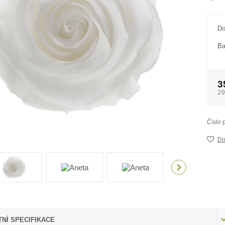
Do
Ba
3
29
Číslo 
Do
NÍ SPECIFIKACE