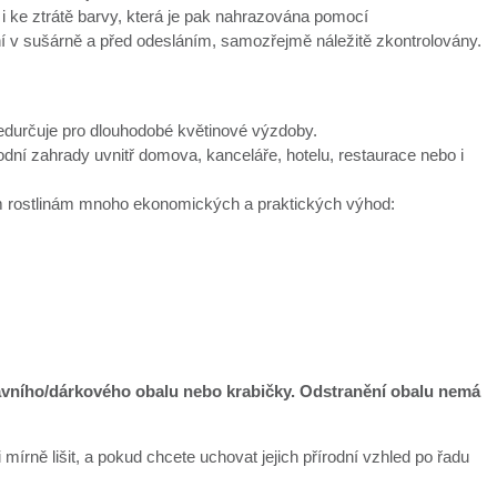
 i ke ztrátě barvy, která je pak nahrazována pomocí
ní v sušárně a před odesláním, samozřejmě náležitě zkontrolovány.
předurčuje pro dlouhodobé květinové výzdoby.
í zahrady uvnitř domova, kanceláře, hotelu, restaurace nebo i
vým rostlinám mnoho ekonomických a praktických výhod:
ravního/dárkového obalu nebo krabičky. Odstranění obalu nemá
mírně lišit, a pokud chcete uchovat jejich přírodní vzhled po řadu