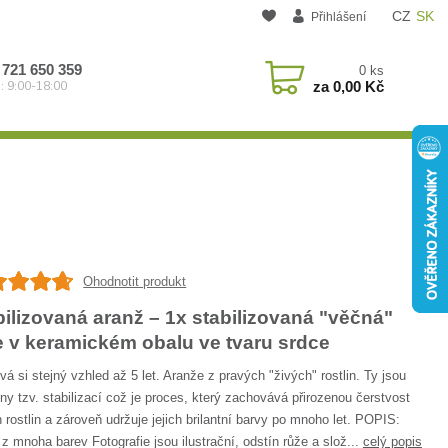
CZ
SK
Přihlášení
 721 650 359
0
ks
za
0,00 Kč
: 9:00-18:00
Ohodnotit produkt
bilizovaná aranž – 1x stabilizovaná "věčná"
e v keramickém obalu ve tvaru srdce
á si stejný vzhled až 5 let. Aranže z pravých "živých" rostlin. Ty jsou
ny tzv. stabilizací což je proces, který zachovává přirozenou čerstvost
 rostlin a zároveň udržuje jejich brilantní barvy po mnoho let. POPIS:
z mnoha barev Fotografie jsou ilustrační, odstín růže a slož...
celý popis