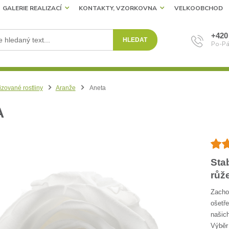
GALERIE REALIZACÍ
KONTAKTY, VZORKOVNA
VELKOOBCHOD
+420
HLEDAT
Po-Pá
izované rostliny
Aranže
Aneta
A
Sta
růž
Zachov
ošetře
našich
Výběr 