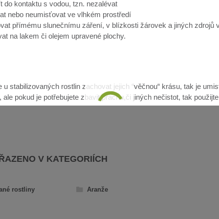
ít do kontaktu s vodou, tzn. nezalévat
at nebo neumisťovat ve vlhkém prostředí
vat přímému slunečnímu záření, v blízkosti žárovek a jiných zdrojů v
at na lakem či olejem upravené plochy.
u stabilizovaných rostlin zachovat jejich “věčnou“ krásu, tak je umis
ale pokud je potřebujete zbavit prachu,či jiných nečistot, tak použijt
AŘAZENO V KATEGORIÍCH
ané rostliny
Aranže