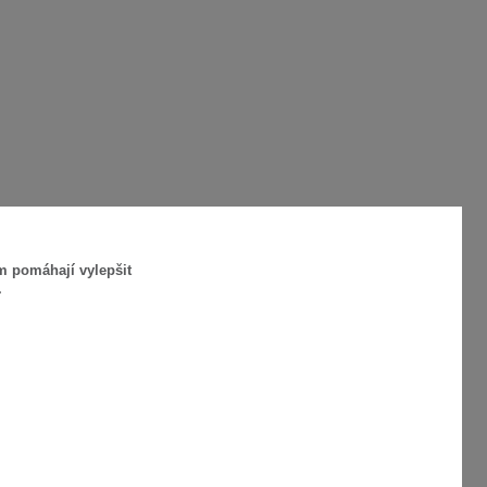
m pomáhají vylepšit
.