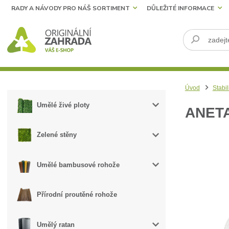
RADY A NÁVODY PRO NÁŠ SORTIMENT
DŮLEŽITÉ INFORMACE
Úvod
Stabil
Umělé živé ploty
ANET
Zelené stěny
Umělé bambusové rohože
Přírodní proutěné rohože
Umělý ratan