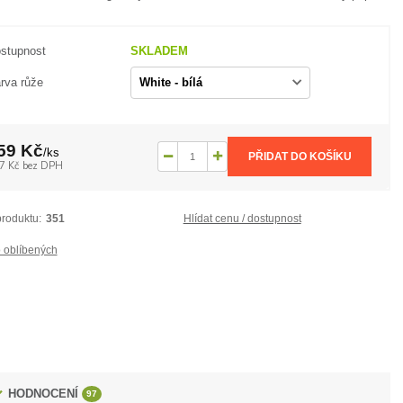
stupnost
SKLADEM
rva růže
59 Kč
/
ks
PŘIDAT DO KOŠÍKU
7 Kč
bez DPH
produktu:
351
Hlídat cenu / dostupnost
 oblíbených
HODNOCENÍ
97