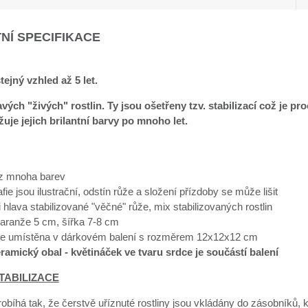
NÍ SPECIFIKACE
tejný vzhled až 5 let.
vých "živých" rostlin. Ty jsou ošetřeny tzv. stabilizací což je pr
uje jejich brilantní barvy po mnoho let.
z mnoha barev
fie jsou ilustrační, odstín růže a složení přízdoby se může lišit
 hlava stabilizované "věčné" růže, mix stabilizovaných rostlin
aranže 5 cm, šířka 7-8 cm
je umístěna v dárkovém balení s rozměrem 12x12x12 cm
eramický obal - květináček ve tvaru srdce je součástí balení
TABILIZACE
robíhá tak, že čerstvě uříznuté rostliny jsou vkládány do zásobníků, 