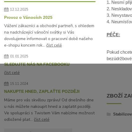
1. Nesmí přij
2. Neskladov
12.12.2025
3. Nevystavo
Provoz o Vánocích 2025
4. Neumísťov
Vážení zákazníci a obchodní partneři, s ohledem
na nadcházející vánoční svátky si Vás
PÉČE:
dovolujeme informovat o pracovní době našeho
e-shopu koncem rok...
číst celé
Pokud chcete 
01.01.2025
bezúdržbové, 
SLEDUJTE NÁS NA FACEBOOKU
číst celé
15.11.2024
NAKUPTE HNED, ZAPLAŤTE POZDĚJI
ZBOŽÍ Z
Máme pro vás skvělou zprávu! Od dnešního dne
u nás můžete nakoupit hned a zaplatit později.
Ve spolupráci s Twistem Vám nabízíme možnost
Stabilizov
odložené plat...
číst celé