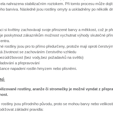
cela nahrazena stabilizačním roztokem. Při tomto procesu může dojít
ého barviva. Následně jsou rostliny omyty a uskladněny po několik d
aci si květiny zachovávají svoje přirozené barvy a měkkost, což je 
je poskytnout zákazníkům možnost vychutnat výhody skutečné přírodn
entra.
né rostliny jsou pro to přímo předurčeny, protože mají oproti čerst
etá životnost se zachováním čerstvého vzhledu
 bezúdržbovost (bez vody,bez požadavků na světlo)
ladování a přepravování
 šance napadení rostlin hmyzem nebo plísněmi.
NÍ:
bilizované rostliny, aranže či stromečky je možné vyndat z přep
nost.
 rostliny jsou přírodního původu, proto se mohou barvy nebo velikosti 
dodržovat základní pravidla: