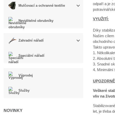
odpaří a je z
Mulčovací a ochranné textilie
potravinářsk
VYUŽITÍ:
Neviditelné obrubníky
Díky stabiliz
Našim cílem 
Zahradní nářadí
obchodního c
Takto uprave
1. Několikal
Speciální nářadí
2. Absolutní
3. Snadné sk
4. Minimální
Výprodej
UPOZORNĚ
Veškeré sta
Služby
vliv na život
Stabilizované
NOVINKY
let, je třeba 