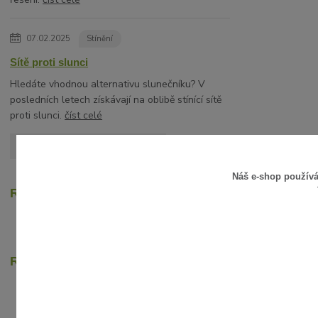
07.02.2025
Stínění
Sítě proti slunci
Hledáte vhodnou alternativu slunečníku? V
posledních letech získávají na oblibě stínící sítě
proti slunci.
číst celé
Zobrazit všechny články
Náš e-shop použív
Recenze zákazníků
Rychlé online platby