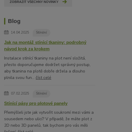
ZOBRAZIT VŠECHNY NOVINKY
Blog
14.04.2025
Stínění
Jak na montáž stínící tkaniny: podrobný
návod krok za krokem
Instalace stínící tkaniny na plot není složitá,
přesto doporučujeme dodržet správný postup,
aby tkanina na plotě dobře držela a dlouho
plnila svou fun...
číst celé
07.02.2025
Stínění
Stínící pásy pro plotové panely
Přemýšleli jste jak vytvořit soukromí mezi vámi a
sousedem nebo ulicí? V případě, že máte plot z
2D nebo 3D panelů, tak bychom pro vás měli
řešení.
číst celé