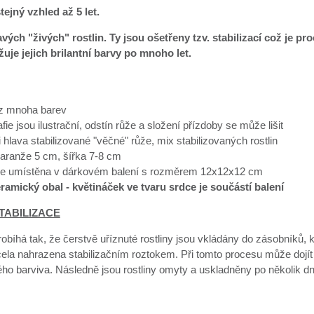
tejný vzhled až 5 let.
vých "živých" rostlin. Ty jsou ošetřeny tzv. stabilizací což je pr
uje jejich brilantní barvy po mnoho let.
z mnoha barev
fie jsou ilustrační, odstín růže a složení přízdoby se může lišit
 hlava stabilizované "věčné" růže, mix stabilizovaných rostlin
aranže 5 cm, šířka 7-8 cm
je umístěna v dárkovém balení s rozměrem 12x12x12 cm
eramický obal - květináček ve tvaru srdce je součástí balení
TABILIZACE
robíhá tak, že čerstvě uříznuté rostliny jsou vkládány do zásobníků, 
cela nahrazena stabilizačním roztokem. Při tomto procesu může dojít
ého barviva. Následně jsou rostliny omyty a uskladněny po několik d