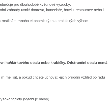
předurčuje pro dlouhodobé květinové výzdoby.
í zahrady uvnitř domova, kanceláře, hotelu, restaurace nebo i
vým rostlinám mnoho ekonomických a praktických výhod:
ravního/dárkového obalu nebo krabičky. Odstranění obalu nemá
mírně lišit, a pokud chcete uchovat jejich přírodní vzhled po řadu
ysoké teploty (vytahuje barvy)