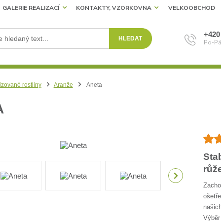
GALERIE REALIZACÍ
KONTAKTY, VZORKOVNA
VELKOOBCHOD
+420
HLEDAT
Po-Pá
izované rostliny
Aranže
Aneta
A
Sta
růž
Zachov
ošetře
našich
Výběr 