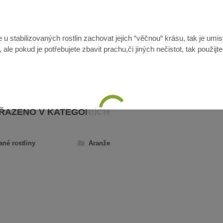
u stabilizovaných rostlin zachovat jejich “věčnou“ krásu, tak je umis
ale pokud je potřebujete zbavit prachu,či jiných nečistot, tak použijt
AŘAZENO V KATEGORIÍCH
ané rostliny
Aranže