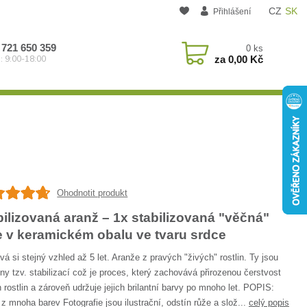
CZ
SK
Přihlášení
 721 650 359
0
ks
za
0,00 Kč
: 9:00-18:00
Ohodnotit produkt
bilizovaná aranž – 1x stabilizovaná "věčná"
e v keramickém obalu ve tvaru srdce
á si stejný vzhled až 5 let. Aranže z pravých "živých" rostlin. Ty jsou
ny tzv. stabilizací což je proces, který zachovává přirozenou čerstvost
 rostlin a zároveň udržuje jejich brilantní barvy po mnoho let. POPIS:
z mnoha barev Fotografie jsou ilustrační, odstín růže a slož...
celý popis