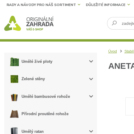
RADY A NÁVODY PRO NÁŠ SORTIMENT
DŮLEŽITÉ INFORMACE
Úvod
Stabil
Umělé živé ploty
ANET
Zelené stěny
Umělé bambusové rohože
Přírodní proutěné rohože
Umělý ratan