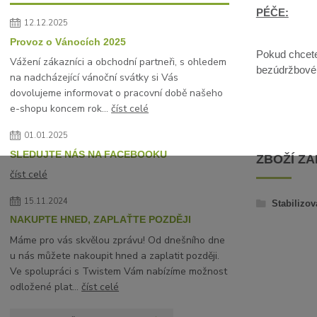
PÉČE:
12.12.2025
Provoz o Vánocích 2025
Pokud chcete 
Vážení zákazníci a obchodní partneři, s ohledem
bezúdržbové, 
na nadcházející vánoční svátky si Vás
dovolujeme informovat o pracovní době našeho
e-shopu koncem rok...
číst celé
01.01.2025
SLEDUJTE NÁS NA FACEBOOKU
ZBOŽÍ Z
číst celé
15.11.2024
Stabilizov
NAKUPTE HNED, ZAPLAŤTE POZDĚJI
Máme pro vás skvělou zprávu! Od dnešního dne
u nás můžete nakoupit hned a zaplatit později.
Ve spolupráci s Twistem Vám nabízíme možnost
odložené plat...
číst celé