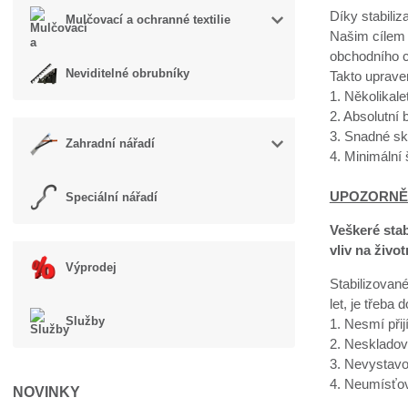
Díky stabiliz
Mulčovací a ochranné textilie
Našim cílem 
obchodního c
Neviditelné obrubníky
Takto uprave
1. Několikal
2. Absolutní
3. Snadné sk
Zahradní nářadí
4. Minimální
UPOZORNĚ
Speciální nářadí
Veškeré sta
vliv na život
Výprodej
Stabilizované
let, je třeba 
Služby
1. Nesmí přij
2. Neskladov
3. Nevystavo
4. Neumísťov
NOVINKY