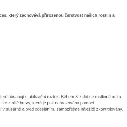
oces, který zachovává přirozenou čerstvost našich rostlin a
které obsahují stabilizační roztok. Během 3-7 dní se rostlinná míza
 i ke ztrátě barvy, která je pak nahrazována pomocí
ní v sušárně a před odesláním, samozřejmě náležitě zkontrolovány.