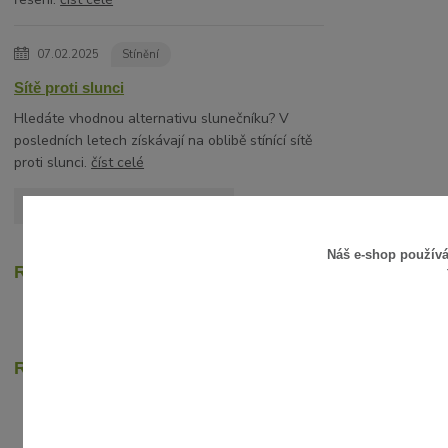
07.02.2025
Stínění
Sítě proti slunci
Hledáte vhodnou alternativu slunečníku? V
posledních letech získávají na oblibě stínící sítě
proti slunci.
číst celé
Zobrazit všechny články
Náš e-shop použív
Recenze zákazníků
Rychlé online platby