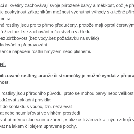
aci si květiny zachovávají svoje přirozené barvy a měkkost, což je 
je poskytnout zákazníkům možnost vychutnat výhody skutečné přírodn
entra.
né rostliny jsou pro to přímo předurčeny, protože mají oproti čerst
etá životnost se zachováním čerstvého vzhledu
 bezúdržbovost (bez vody,bez požadavků na světlo)
ladování a přepravování
 šance napadení rostlin hmyzem nebo plísněmi.
NÍ:
bilizované rostliny, aranže či stromečky je možné vyndat z přep
nost.
 rostliny jsou přírodního původu, proto se mohou barvy nebo velikosti 
dodržovat základní pravidla:
ít do kontaktu s vodou, tzn. nezalévat
at nebo neumisťovat ve vlhkém prostředí
vat přímému slunečnímu záření, v blízkosti žárovek a jiných zdrojů v
at na lakem či olejem upravené plochy.