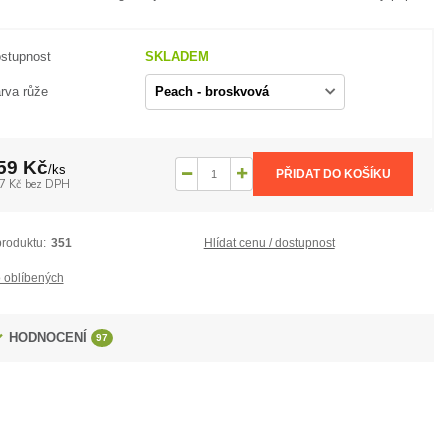
stupnost
SKLADEM
rva růže
59 Kč
/
ks
PŘIDAT DO KOŠÍKU
7 Kč
bez DPH
produktu:
351
Hlídat cenu / dostupnost
 oblíbených
HODNOCENÍ
97