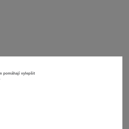
m pomáhají vylepšit
.