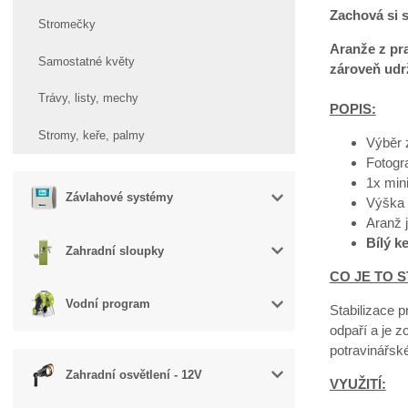
Zachová si s
Stromečky
Aranže z pra
Samostatné květy
zároveň udrž
Trávy, listy, mechy
POPIS:
Stromy, keře, palmy
Výběr 
Fotogra
1x mini
Závlahové systémy
Výška 
Aranž 
Bílý k
Zahradní sloupky
CO JE TO S
Vodní program
Stabilizace p
odpaří a je z
potravinářsk
Zahradní osvětlení - 12V
VYUŽITÍ: