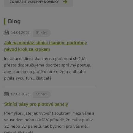
ZOBRAZIT VŠECHNY NOVINKY
Blog
14.04.2025
Stínění
Jak na montáž stínící tkaniny: podrobný
návod krok za krokem
Instalace stínící tkaniny na plot není složitá,
přesto doporučujeme dodržet správný postup,
aby tkanina na plotě dobře držela a dlouho
plnila svou fun...
číst celé
07.02.2025
Stínění
Stínící pásy pro plotové panely
Přemýšleli jste jak vytvořit soukromí mezi vámi a
sousedem nebo ulicí? V případě, že máte plot z
2D nebo 3D panelů, tak bychom pro vás měli
řešení.
číst celé