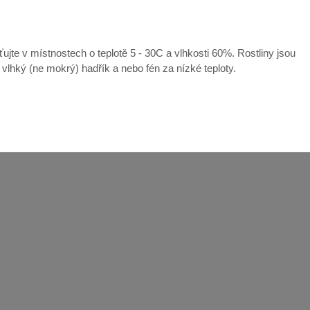
ťujte v místnostech o teplotě 5 - 30C a vlhkosti 60%. Rostliny jsou
e vlhký (ne mokrý) hadřík a nebo fén za nízké teploty.