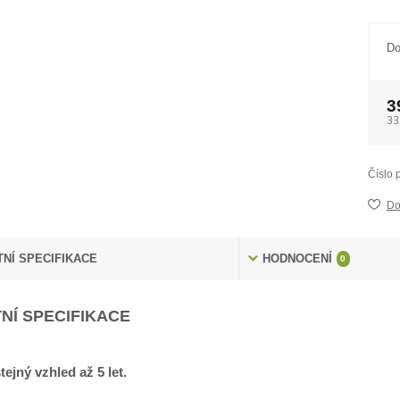
Do
3
33
Číslo 
Do
NÍ SPECIFIKACE
HODNOCENÍ
0
NÍ SPECIFIKACE
tejný vzhled až 5 let.