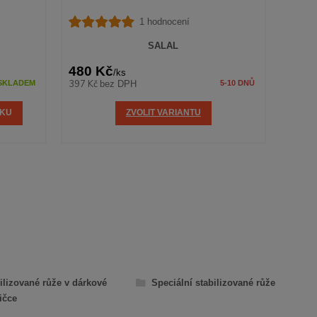
1 hodnocení
SALAL
480 Kč
560
/
ks
397 Kč
463 K
bez DPH
SKLADEM
5-10 DNŮ
ÍKU
ZVOLIT VARIANTU
ilizované růže v dárkové
Speciální stabilizované růže
ičce