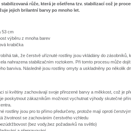
 stabilizovaná růže, která je ošetřena tzv. stabilizací což je pro
uje jejich brilantní barvy po mnoho let.
a 53 cm
ost výběru z mnoha barev
vá krabička
robíhá tak, že čerstvě uříznuté rostliny jsou vkládány do zásobníků, 
cela nahrazena stabilizačním roztokem. Při tomto procesu může dojít
ého barviva. Následně jsou rostliny omyty a uskladněny po několik d
aci si květiny zachovávají svoje přirozené barvy a měkkost, což je 
je poskytnout zákazníkům možnost vychutnat výhody skutečné přírodn
entra.
né rostliny jsou pro to přímo předurčeny, protože mají oproti čerst
etá životnost se zachováním čerstvého vzhledu
 bezúdržbovost (bez vody,bez požadavků na světlo)
ladování a přepravování