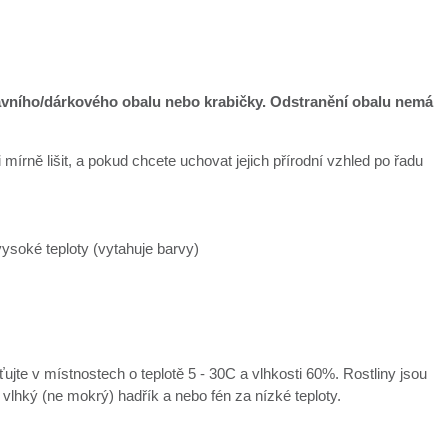
ravního/dárkového obalu nebo krabičky. Odstranění obalu nemá
mírně lišit, a pokud chcete uchovat jejich přírodní vzhled po řadu
ysoké teploty (vytahuje barvy)
ťujte v místnostech o teplotě 5 - 30C a vlhkosti 60%. Rostliny jsou
e vlhký (ne mokrý) hadřík a nebo fén za nízké teploty.