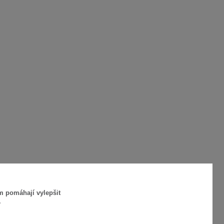
m pomáhají vylepšit
.