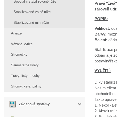
Speciální stabilizované růže
Pravá "živá"
zároveň udrž
Stabilizované volné růže
POPIS:
Stabilizované mini růže
Velikost:
cc
Aranže
Barvy:
možn
Balení:
dárko
Vázané kytice
Stabilizace p
Stromečky
odpaří a je z
potravinářsk
Samostatné květy
VYUŽITÍ:
Trávy, listy, mechy
Díky stabiliz
Stromy, keře, palmy
Našim cílem 
obchodního c
Takto uprave
Závlahové systémy
1. Několikal
2. Absolutní
3. Snadné sk