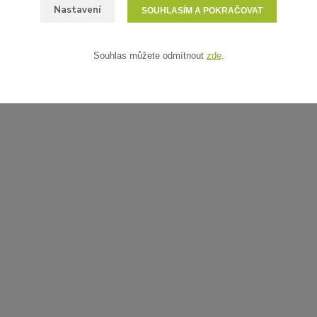
Nastavení
SOUHLASÍM A POKRAČOVAT
Souhlas můžete odmítnout
zde
.