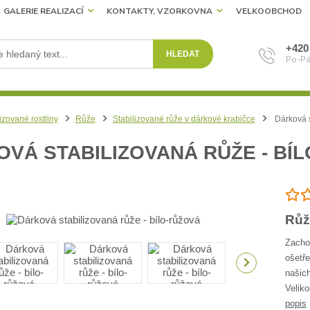
GALERIE REALIZACÍ
KONTAKTY, VZORKOVNA
VELKOOBCHOD
+420
HLEDAT
Po-Pá
izované rostliny
Růže
Stabilizované růže v dárkové krabičce
Dárková s
VÁ STABILIZOVANÁ RŮŽE - BÍ
Růž
Zachov
ošetře
našich
Velik
popis