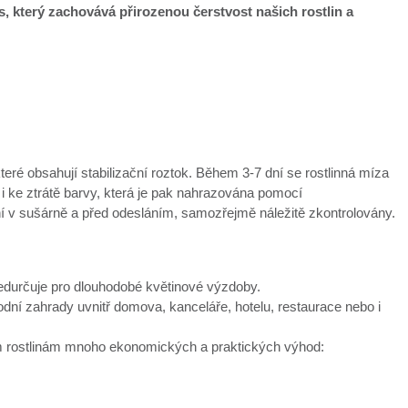
ces, který zachovává přirozenou čerstvost našich rostlin a
které obsahují stabilizační roztok. Během 3-7 dní se rostlinná míza
 i ke ztrátě barvy, která je pak nahrazována pomocí
ní v sušárně a před odesláním, samozřejmě náležitě zkontrolovány.
předurčuje pro dlouhodobé květinové výzdoby.
í zahrady uvnitř domova, kanceláře, hotelu, restaurace nebo i
vým rostlinám mnoho ekonomických a praktických výhod: