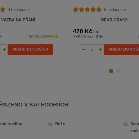
3 hodnocení
5 hodnocení
VAZBA NA PŘÁNÍ
BEAR GRASS
470 Kč
/
ks
388 Kč
H
bez DPH
NA OBJEDNÁVKU
PŘIDAT DO KOŠÍKU
PŘIDAT DO KOŠ
AŘAZENO V KATEGORIÍCH
ané rostliny
Růže
Stab
krab