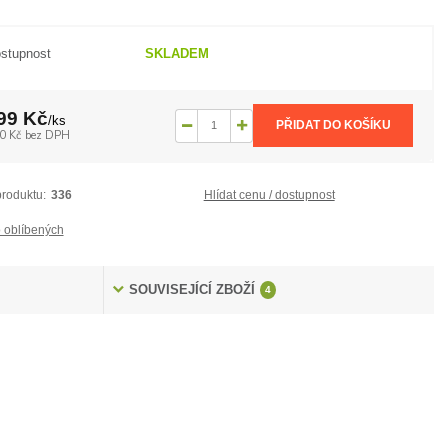
stupnost
SKLADEM
99 Kč
/
ks
PŘIDAT DO KOŠÍKU
0 Kč
bez DPH
produktu:
336
Hlídat cenu / dostupnost
 oblíbených
SOUVISEJÍCÍ ZBOŽÍ
4