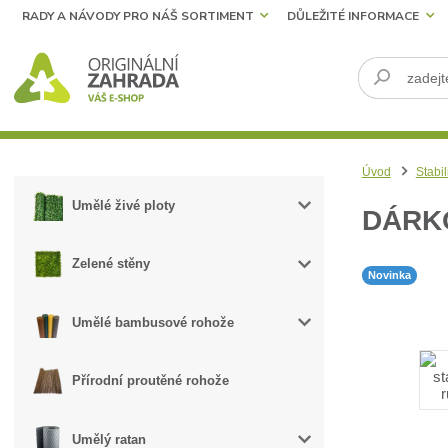
RADY A NÁVODY PRO NÁŠ SORTIMENT
DŮLEŽITÉ INFORMACE
Úvod
Stabil
Umělé živé ploty
DÁRKO
Zelené stěny
Novinka
Umělé bambusové rohože
Přírodní proutěné rohože
Umělý ratan