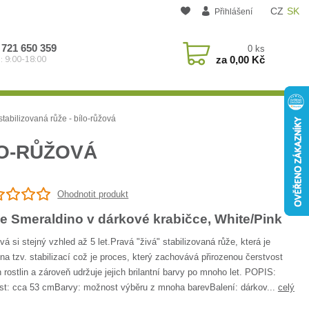
CZ
SK
Přihlášení
 721 650 359
0
ks
za
0,00 Kč
: 9:00-18:00
tabilizovaná růže - bílo-růžová
LO-RŮŽOVÁ
Ohodnotit produkt
e Smeraldino v dárkové krabičce, White/Pink
á si stejný vzhled až 5 let.Pravá "živá" stabilizovaná růže, která je
na tzv. stabilizací což je proces, který zachovává přirozenou čerstvost
 rostlin a zároveň udržuje jejich brilantní barvy po mnoho let. POPIS:
ost: cca 53 cmBarvy: možnost výběru z mnoha barevBalení: dárkov...
celý