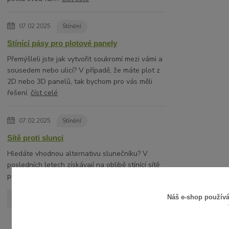
07.02.2025
Stínění
Stínící pásy pro plotové panely
Přemýšleli jste jak vytvořit soukromí mezi vámi a
sousedem nebo ulicí? V případě, že máte plot z
2D nebo 3D panelů, tak bychom pro vás měli
řešení.
číst celé
07.02.2025
Stínění
Sítě proti slunci
Hledáte vhodnou alternativu slunečníku? V
posledních letech získávají na oblibě stínící sítě
proti slunci.
číst celé
Náš e-shop použív
Zobrazit všechny články