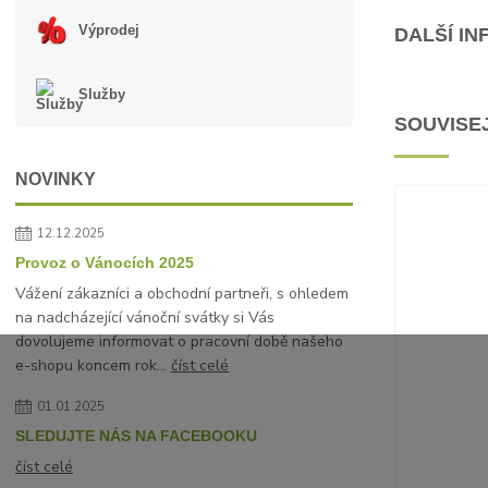
Výprodej
DALŠÍ I
Služby
SOUVISEJ
NOVINKY
12.12.2025
Provoz o Vánocích 2025
Vážení zákazníci a obchodní partneři, s ohledem
na nadcházející vánoční svátky si Vás
dovolujeme informovat o pracovní době našeho
e-shopu koncem rok...
číst celé
01.01.2025
SLEDUJTE NÁS NA FACEBOOKU
číst celé