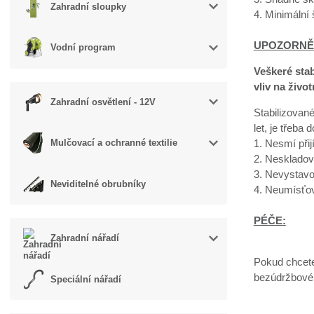
Zahradní sloupky
4. Minimální
UPOZORNĚ
Vodní program
Veškeré sta
vliv na život
Zahradní osvětlení - 12V
Stabilizované
let, je třeba 
1. Nesmí přij
Mulčovací a ochranné textilie
2. Neskladov
3. Nevystavo
Neviditelné obrubníky
4. Neumísťov
PÉČE:
Zahradní nářadí
Pokud chcete 
bezúdržbové, 
Speciální nářadí