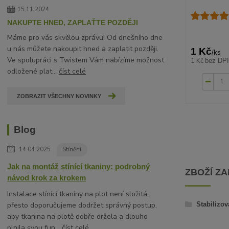
15.11.2024
NAKUPTE HNED, ZAPLAŤTE POZDĚJI
Máme pro vás skvělou zprávu! Od dnešního dne
u nás můžete nakoupit hned a zaplatit později.
1 Kč
/
ks
Ve spolupráci s Twistem Vám nabízíme možnost
1 Kč
bez DP
odložené plat...
číst celé
ZOBRAZIT VŠECHNY NOVINKY
Blog
14.04.2025
Stínění
Jak na montáž stínící tkaniny: podrobný
ZBOŽÍ Z
návod krok za krokem
Instalace stínící tkaniny na plot není složitá,
přesto doporučujeme dodržet správný postup,
Stabilizov
aby tkanina na plotě dobře držela a dlouho
plnila svou fun...
číst celé