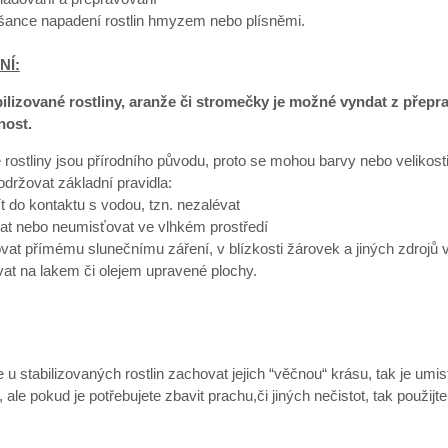
 šance napadení rostlin hmyzem nebo plísněmi.
NÍ:
bilizované rostliny, aranže či stromečky je možné vyndat z přep
nost.
 rostliny jsou přírodního původu, proto se mohou barvy nebo velikosti 
dodržovat základní pravidla:
ít do kontaktu s vodou, tzn. nezalévat
at nebo neumisťovat ve vlhkém prostředí
vat přímému slunečnímu záření, v blízkosti žárovek a jiných zdrojů v
at na lakem či olejem upravené plochy.
u stabilizovaných rostlin zachovat jejich “věčnou“ krásu, tak je umis
ale pokud je potřebujete zbavit prachu,či jiných nečistot, tak použijt